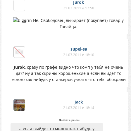
Jurok
21.03.2011 в 17:58
Не. Свободовец выбирает (покупает) товар у
Гавайца.
supei-sa
21.03.2011 в 18:10
Jurok
, сразу по графе видно что комп у тебя не очень
да?? ну а так скрины хорошенькие а если выйдет то
можно как нибудь у сталкеров узнать что тебя обокрали
Jack
21.03.2011 в 18:14
Quote
(
supei-sa
)
а если выйдет то можно как нибудь у