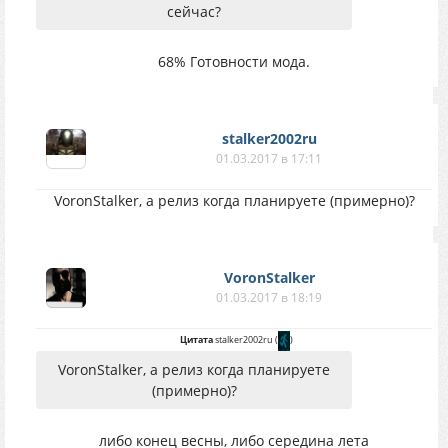
сейчас?
68% Готовности мода.
stalker2002ru
01.03.2017 в 17:11
VoronStalker, а релиз когда планируете (примерно)?
VoronStalker
01.03.2017 в 18:19
Цитата
stalker2002ru
(
)
VoronStalker, а релиз когда планируете
(примерно)?
либо конец весны, либо середина лета