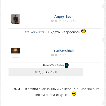
Angry_Bear
04.03.2017 в 09:18
stalker2002ru
, Видать, несрослось
stalkerchigil
04.03.2017 в 09:35
Цитата
VoronStalker
(
)
МОД ЗАКРЫТ!
Ээмм... Это типа "Загнанный 2" чтоль??? Счас закрыт,
потом снова открыт...