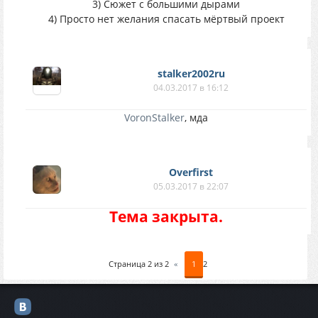
3) Сюжет с большими дырами
4) Просто нет желания спасать мёртвый проект
stalker2002ru
04.03.2017 в 16:12
VoronStalker
, мда
Overfirst
05.03.2017 в 22:07
Тема закрыта.
Страница
2
из
2
«
1
2