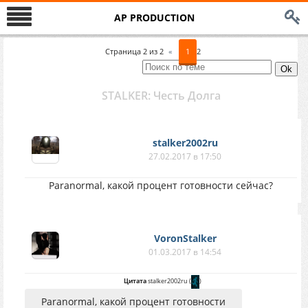
AP PRODUCTION
Страница
2
из
2
«
1
2
STALKER: Честь Долга
stalker2002ru
27.02.2017 в 17:50
Paranormal, какой процент готовности сейчас?
VoronStalker
01.03.2017 в 14:54
Цитата
stalker2002ru
(
)
Paranormal, какой процент готовности