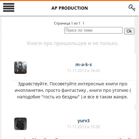
AP PRODUCTION
Страница
1
из
1
1
Книги про пришельцев и не только.
m-a-k-s
11.11.2013 в 18:26
Здравствуйте. Посоветуйте интересные книги про
инопланетян, просто фантастику , книги про утопию (
наподобие "гость из бездны" ) и все в таком жанре.
yurv3
11.11.2013 в 19:38