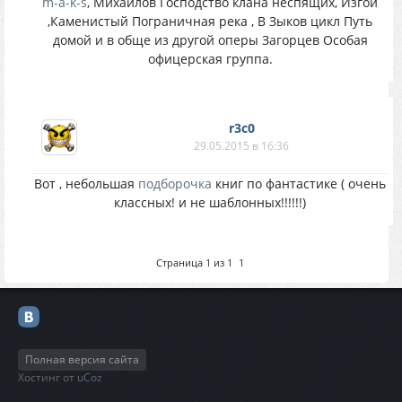
m-a-k-s
, Михайлов Господство клана неспящих, Изгой
,Каменистый Пограничная река , В Зыков цикл Путь
домой и в обще из другой оперы Загорцев Особая
офицерская группа.
r3c0
29.05.2015 в 16:36
Вот , небольшая
подборочка
книг по фантастике ( очень
классных! и не шаблонных!!!!!!)
Страница
1
из
1
1
Полная версия сайта
Хостинг от
uCoz