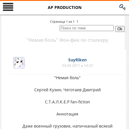
AP PRODUCTION
Страница
1
из
1
1
"Немая боль" Фон-фик по сталкеру
SuyRiken
04.06.2011 в 14:33
"Немая боль"
Сергей Кузин, Чеготаев Дмитрий
С.Т.А.Л.К.Е.Р fan-fiction
Аннотация
Даже военный грузовик, напичканый всякой