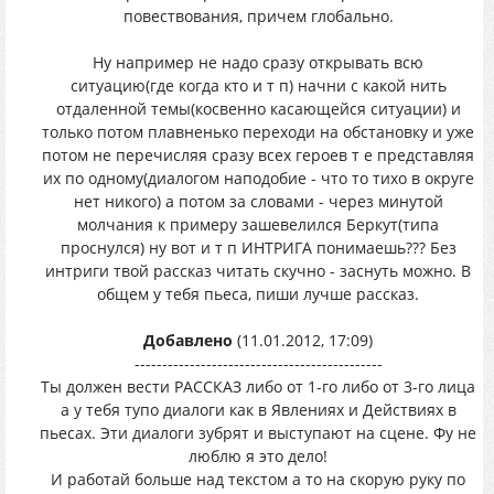
повествования, причем глобально.
Ну например не надо сразу открывать всю
ситуацию(где когда кто и т п) начни с какой нить
отдаленной темы(косвенно касающейся ситуации) и
только потом плавненько переходи на обстановку и уже
потом не перечисляя сразу всех героев т е представляя
их по одному(диалогом наподобие - что то тихо в округе
нет никого) а потом за словами - через минутой
молчания к примеру зашевелился Беркут(типа
проснулся) ну вот и т п ИНТРИГА понимаешь??? Без
интриги твой рассказ читать скучно - заснуть можно. В
общем у тебя пьеса, пиши лучше рассказ.
Добавлено
(11.01.2012, 17:09)
---------------------------------------------
Ты должен вести РАССКАЗ либо от 1-го либо от 3-го лица
а у тебя тупо диалоги как в Явлениях и Действиях в
пьесах. Эти диалоги зубрят и выступают на сцене. Фу не
люблю я это дело!
И работай больше над текстом а то на скорую руку по