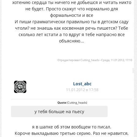
хотению сердца ты ничего не добьешся и читать никто
не будет. Просто скажут что нормально для
формальности и все
И пиши грамматически правильно ты в детском саду
чтоли? не знаешь как косвенная речь пишется? Тебе
сколько лет кстати а то вдруг я тебе напрасно все
объясняю...
Отредактировал
Cutting_heads
-
Среда, 11.01.2012, 17:10
Lost_abc
11.01.2012 в 17:58
Quote
(
Cutting_heads
)
у тебя больше на пьесу
я в шапке об этом вообщем то писал.
Короче выкладываю третью серию. Раз не нравится,