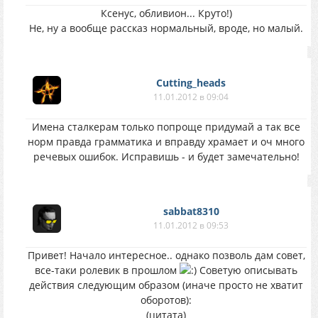
Ксенус, обливион... Круто!)
Не, ну а вообще рассказ нормальный, вроде, но малый.
Cutting_heads
11.01.2012 в 09:04
Имена сталкерам только попроще придумай а так все
норм правда грамматика и вправду храмает и оч много
речевых ошибок. Исправишь - и будет замечательно!
sabbat8310
11.01.2012 в 09:53
Привет! Начало интересное.. однако позволь дам совет,
все-таки ролевик в прошлом
Советую описывать
действия следующим образом (иначе просто не хватит
оборотов):
(цитата)