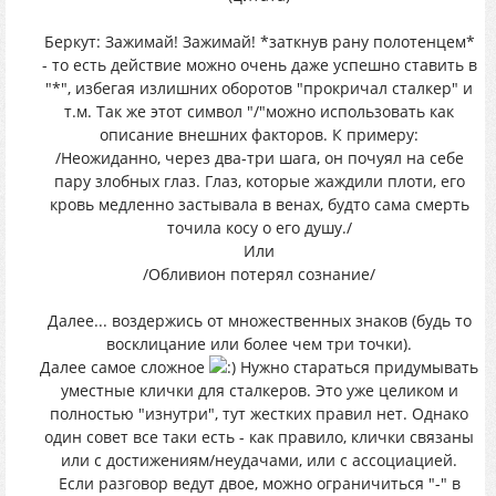
Беркут: Зажимай! Зажимай! *заткнув рану полотенцем*
- то есть действие можно очень даже успешно ставить в
"*", избегая излишних оборотов "прокричал сталкер" и
т.м. Так же этот символ "/"можно использовать как
описание внешних факторов. К примеру:
/Неожиданно, через два-три шага, он почуял на себе
пару злобных глаз. Глаз, которые жаждили плоти, его
кровь медленно застывала в венах, будто сама смерть
точила косу о его душу./
Или
/Обливион потерял сознание/
Далее... воздержись от множественных знаков (будь то
восклицание или более чем три точки).
Далее самое сложное
Нужно стараться придумывать
уместные клички для сталкеров. Это уже целиком и
полностью "изнутри", тут жестких правил нет. Однако
один совет все таки есть - как правило, клички связаны
или с достижениям/неудачами, или с ассоциацией.
Если разговор ведут двое, можно ограничиться "-" в