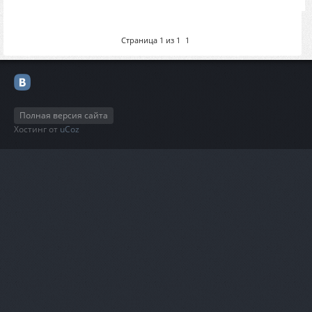
Страница
1
из
1
1
Полная версия сайта
Хостинг от
uCoz