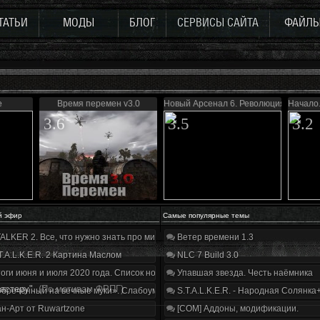
ТАТЬИ
МОДЫ
БЛОГ
СЕРВИСЫ САЙТА
ФАЙЛ
е
Время перемен v3.0
Новый Арсенал 6. Революция
Начало.
3.6
3.5
3.2
й эфир
Самые популярные темы
ALKER 2. Все, что нужно знать про мир, геймплей и сюжет | Разбор трейлера
Ветер времени 1.3
T.A.L.K.E.R. 2 Картина Маслом
NLC 7 Build 3.0
оги июня и июля 2020 года. Список нововведений
Упавшая звезда. Честь наёмника
астеру".
(По мотивам ФРПГ)
бречённый на вечные муки». Слабоумие и отвага
S.T.A.L.K.E.R. - Народная Солянка
н-Арт от Ruwartzone
[COM] Аддоны, модификации.