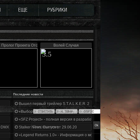
Ы
ЕЩЕ
РУБРИКИ
 Пролог Проекта Отступник
Волей Случая
3.5
Последние новости
Вышел первый трейлер S.T.A.L.K.E.R. 2
«Выбор» - четвертый отчет о разработке!
«SFZ Project» - полная версия в разработке!
+DMX 1.3.5.ООП.МА.К.
Stalker News. Выпуск от 29.06.20
«Legend Returns 1.0» - Информация о моде за июнь 2020