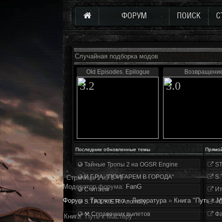
ФОРУМ
ПОИСК
С
Случайная подборка модов
Old Episodes. Epilogue
Возвращени
3.2
3.0
Последние обновленные темы
Прямо
Тайные Тропы 2 на OGSR Engine
ST
И.Г.Р.А. "ПОИГАРЕМ В ГОРОДА"
S.
Страница
1
из
1
1
Модератор форума:
FanG
Считаем
Ит
Форум
»
Творчество
»
Литература
»
Книга "Путь к М
S.T.A.L.K.E.R. Anomaly
«О
⚒ Справочник вылетов
Фа
Книга "Путь к Мастеру".