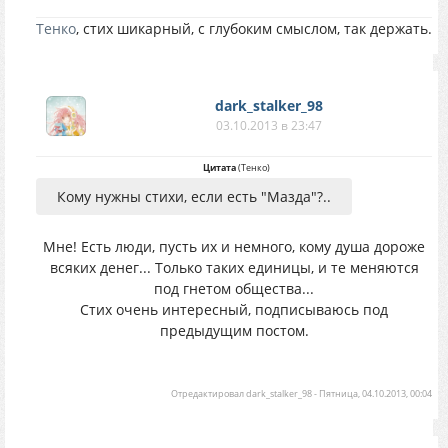
Тенко
, стих шикарный, с глубоким смыслом, так держать.
dark_stalker_98
03.10.2013 в 23:47
Цитата
(
Тенко
)
Кому нужны стихи, если есть "Мазда"?..
Мне! Есть люди, пусть их и немного, кому душа дороже
всяких денег... Только таких единицы, и те меняются
под гнетом общества...
Стих очень интересный, подписываюсь под
предыдущим постом.
Отредактировал
dark_stalker_98
-
Пятница, 04.10.2013, 00:04