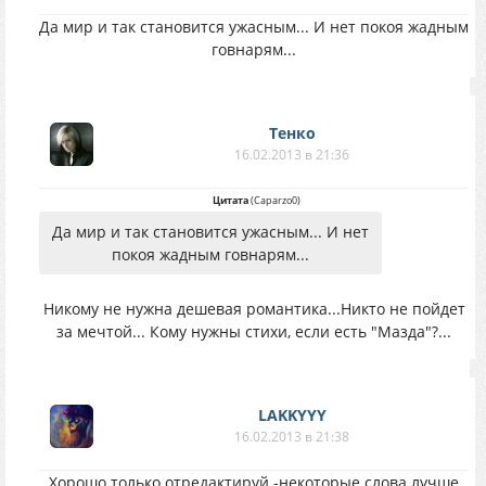
Да мир и так становится ужасным... И нет покоя жадным
говнарям...
Тенко
16.02.2013 в 21:36
Цитата
(
Caparzo0
)
Да мир и так становится ужасным... И нет
покоя жадным говнарям...
Никому не нужна дешевая романтика...Никто не пойдет
за мечтой... Кому нужны стихи, если есть "Мазда"?...
LAKKYYY
16.02.2013 в 21:38
Хорошо только отредактируй -некоторые слова лучше