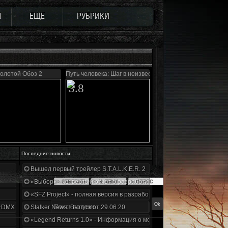
Ы
ЕЩЕ
РУБРИКИ
олотой Обоз 2
Путь человека: Шаг в неизвестность
3.8
Последние новости
Вышел первый трейлер S.T.A.L.K.E.R. 2
«Выбор» - четвертый отчет о разработке!
«SFZ Project» - полная версия в разработке!
+DMX 1.3.5.ООП.МА.К.
Stalker News. Выпуск от 29.06.20
«Legend Returns 1.0» - Информация о моде за июнь 2020