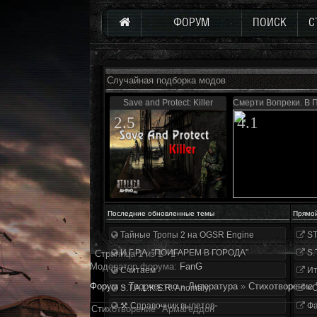
ФОРУМ
ПОИСК
С
Случайная подборка модов
Save and Protect: Killer
Смерти Вопреки. В 
2.5
4.1
Последние обновленные темы
Прямо
Тайные Тропы 2 на OGSR Engine
ST
И.Г.Р.А. "ПОИГАРЕМ В ГОРОДА"
S.
Страница
1
из
1
1
Модератор форума:
FanG
Считаем
Ит
Форум
»
Творчество
»
Литература
»
Стихотворение 
S.T.A.L.K.E.R. Anomaly
«О
⚒ Справочник вылетов
Фа
Стихотворение "Армагеддон"