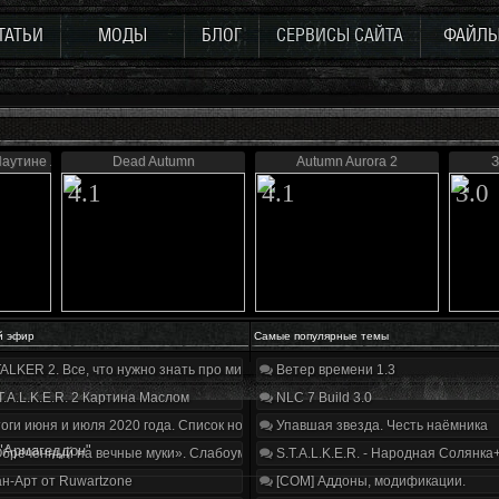
ТАТЬИ
МОДЫ
БЛОГ
СЕРВИСЫ САЙТА
ФАЙЛ
Паутине лжи
Dead Autumn
Autumn Aurora 2
З
4.1
4.1
3.0
й эфир
Самые популярные темы
ALKER 2. Все, что нужно знать про мир, геймплей и сюжет | Разбор трейлера
Ветер времени 1.3
T.A.L.K.E.R. 2 Картина Маслом
NLC 7 Build 3.0
оги июня и июля 2020 года. Список нововведений
Упавшая звезда. Честь наёмника
"Армагеддон"
бречённый на вечные муки». Слабоумие и отвага
S.T.A.L.K.E.R. - Народная Солянка
н-Арт от Ruwartzone
[COM] Аддоны, модификации.