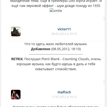
обалденная тема. Ещё в трейлеры Lost Alpha играет. И
ещё там звуковой эффект - шум дождя походу из 1935
victor11
08.05.2012 в 18:10
Что то здесь мало любителей музыки.
Добавлено
(08.05.2012, 18:10)
---------------------------------------------
RETRIX
, Послушал Pient Blank - Counting Clouds, очень
хорошая музыка, как будто идешь в даль и тебя
охватывает спокойствие.
Haifisch
17.07.2012 в 16:12
Народу очень много и все бурно обсуждают музыку.