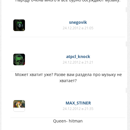
snegovik
24.12.2012 в 21:05
atpcl_knock
24.12.2012 в 21:21
Может хватит уже? Разве вам раздела про музыку не
хватает?
MAX_STINER
24.12.2012 в 21:35
Queen- hitman