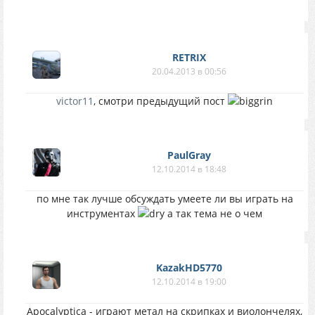
RETRIX
20.04.2013 в 00:56
victor11
, смотри предыдущий пост
PaulGray
12.10.2014 в 18:48
по мне так лучше обсуждать умеете ли вы играть на
инструментах
а так тема не о чем
KazakHD5770
12.10.2014 в 19:00
Apocalyptica - играют метал на скрипках и виолончелях,