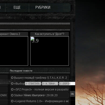
Ы
ЕЩЕ
РУБРИКИ
ариант Омега 2
Как вступить в "Долг"?
3.9
Последние новости
Вышел первый трейлер S.T.A.L.K.E.R. 2
«Выбор» - четвертый отчет о разработке!
«SFZ Project» - полная версия в разработке!
+DMX 1.3.5.ООП.МА.К.
Stalker News. Выпуск от 29.06.20
«Legend Returns 1.0» - Информация о моде за июнь 2020