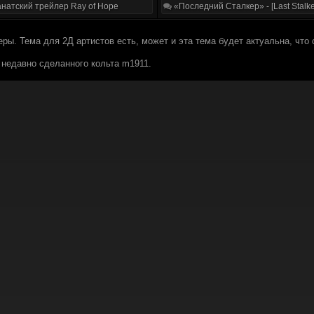
натский трейлер Ray of Hope
«Последний Сталкер» - [Last Stalke
ры. Тема для 2Д артистов есть, может и эта тема будет актуальна, что
недавно сделанного кольта m1911.