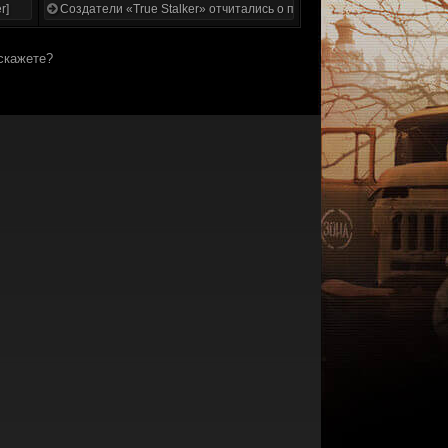
r]
Создатели «True Stalker» отчитались о проделанной работе
 скажете?