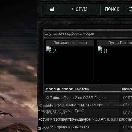
ФОРУМ
ПОИСК
С
Случайная подборка модов
Призраки прошлого
Путь в Припя
3.2
3.8
Последние обновленные темы
Прямо
Тайные Тропы 2 на OGSR Engine
ST
И.Г.Р.А. "ПОИГАРЕМ В ГОРОДА"
S.
Страница
1
из
1
1
Модератор форума:
FanG
Считаем
Ит
Форум
»
Творчество
»
Другое
»
3D Art
(Ваши работы
S.T.A.L.K.E.R. Anomaly
«О
⚒ Справочник вылетов
Фа
3D Art