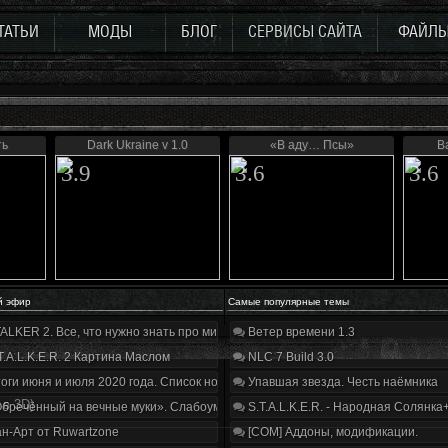
ТАТЬИ
МОДЫ
БЛОГ
СЕРВИСЫ САЙТА
ФАЙЛ
ть
Dark Ukraine v 1.0
«В аду… Псы»
В
3.9
3.6
3.6
й эфир
Самые популярные темы
ALKER 2. Все, что нужно знать про мир, геймплей и сюжет | Разбор трейлера
Ветер времени 1.3
T.A.L.K.E.R. 2 Картина Маслом
NLC 7 Build 3.0
оги июня и июля 2020 года. Список нововведений
Упавшая звезда. Честь наёмника
 в 3D)
бречённый на вечные муки». Слабоумие и отвага
S.T.A.L.K.E.R. - Народная Солянка
н-Арт от Ruwartzone
[COM] Аддоны, модификации.