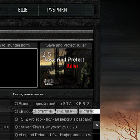
Ы
ЕЩЕ
РУБРИКИ
A: Thunderstorm
Save and Protect: Killer
2.5
Последние новости
Вышел первый трейлер S.T.A.L.K.E.R. 2
«Выбор» - четвертый отчет о разработке!
«SFZ Project» - полная версия в разработке!
+DMX 1.3.5.ООП.МА.К.
Stalker News. Выпуск от 29.06.20
«Legend Returns 1.0» - Информация о моде за июнь 2020