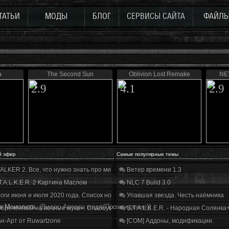
ТАТЬИ
МОДЫ
БЛОГ
СЕРВИСЫ САЙТА
ФАЙЛ
а
The Second Sun
Oblivion Lost Remake
NEY
2.9
4.1
2.9
й эфир
Самые популярные темы
ALKER 2. Все, что нужно знать про мир, геймплей и сюжет | Разбор трейлера
Ветер времени 1.3
T.A.L.K.E.R. 2 Картина Маслом
NLC 7 Build 3.0
оги июня и июля 2020 года. Список нововведений
Упавшая звезда. Честь наёмника
а Монолита.
(Видео Автора мода(Прохождение))
бречённый на вечные муки». Слабоумие и отвага
S.T.A.L.K.E.R. - Народная Солянка
н-Арт от Ruwartzone
[COM] Аддоны, модификации.