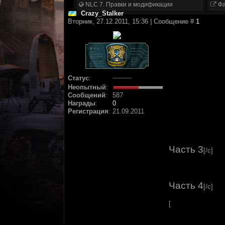
NLC 7. Правки и модификации
Фа
Crazy_Stalker
Вторник, 27.12.2011, 15:36 | Сообщение #
1
Статус
:
Неопытный
:
Сообщений
:
587
Награды
:
0
Регистрация
:
21.09.2011
Часть 3
[/c]
Часть 4
[/c]
[