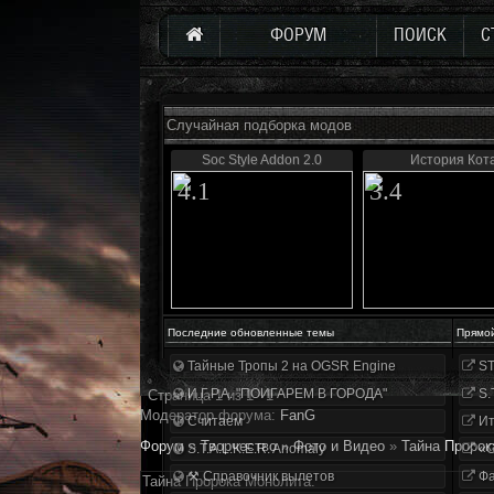
ФОРУМ
ПОИСК
С
Случайная подборка модов
Soc Style Addon 2.0
История Кот
4.1
3.4
Последние обновленные темы
Прямо
Тайные Тропы 2 на OGSR Engine
ST
И.Г.Р.А. "ПОИГАРЕМ В ГОРОДА"
S.
Страница
1
из
1
1
Модератор форума:
FanG
Считаем
Ит
Форум
»
Творчество
»
Фото и Видео
»
Тайна Пророк
S.T.A.L.K.E.R. Anomaly
«О
⚒ Справочник вылетов
Фа
Тайна Пророка Монолита.