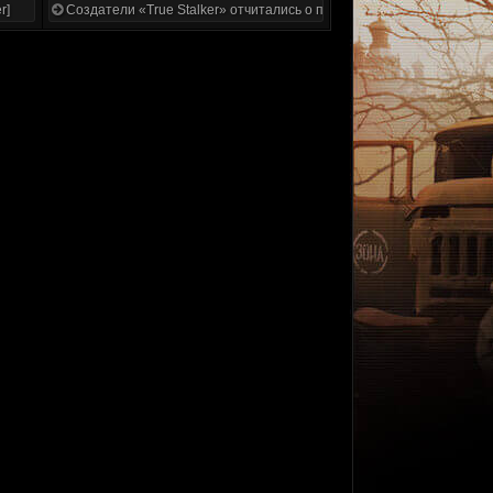
r]
Создатели «True Stalker» отчитались о проделанной работе