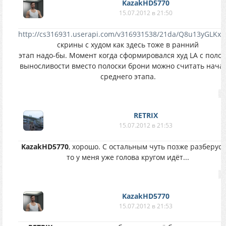
KazakHD5770
15.07.2012 в 21:50
http://cs316931.userapi.com/v316931538/21da/Q8u13yGLKxY
скрины с худом как здесь тоже в ранний
этап надо-бы. Момент когда сформировался худ LA с поло
выносливости вместо полоски брони можно считать нача
среднего этапа.
RETRIX
15.07.2012 в 21:53
KazakHD5770
, хорошо. С остальным чуть позже разберусь
то у меня уже голова кругом идёт...
KazakHD5770
15.07.2012 в 21:53