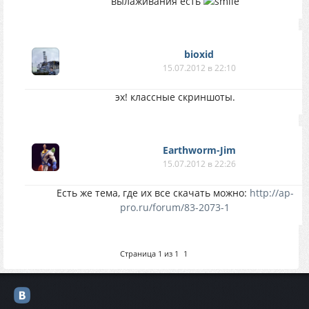
вылаживания есть
bioxid
15.07.2012 в 22:10
эх! классные скриншоты.
Earthworm-Jim
15.07.2012 в 22:26
Есть же тема, где их все скачать можно:
http://ap-
pro.ru/forum/83-2073-1
Страница
1
из
1
1