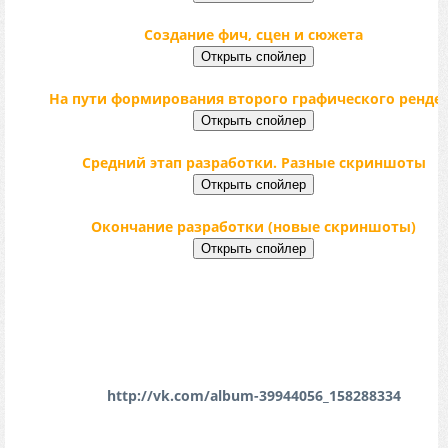
Создание фич, сцен и сюжета
На пути формирования второго графического ренде
Средний этап разработки. Разные скриншоты
Окончание разработки (новые скриншоты)
P.S.: Чтобы не было посторонних ссылок решил
перенести свой блог с тысячами скриншотов "сталке
на любимый сайт. Но пока не успел перенести некото
скриншоты. Весь материал в этом альбоме
http://vk.com/album-39944056_158288334