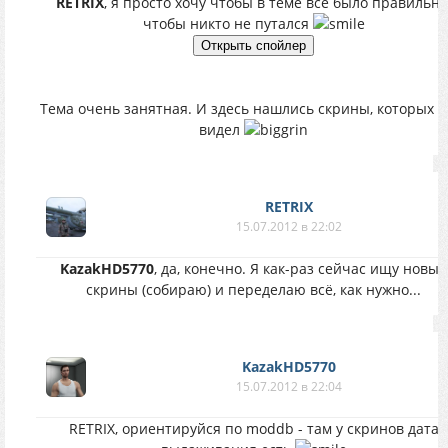
RETRIX
, я просто хочу чтобы в теме всё было правильно
чтобы никто не путался
Тема очень занятная. И здесь нашлись скрины, которых я
видел
RETRIX
15.07.2012 в 22:02
KazakHD5770
, да, конечно. Я как-раз сейчас ищу новые
скрины (собираю) и переделаю всё, как нужно...
KazakHD5770
15.07.2012 в 22:04
RETRIX, ориентируйся по moddb - там у скринов дата