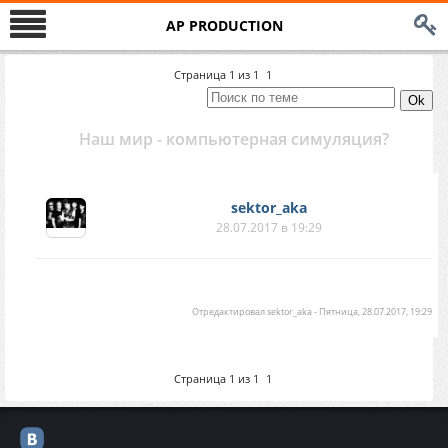
AP PRODUCTION
Страница
1
из
1
1
Наш мир - компьютерная симуляция?
sektor_aka
28.07.2017 в 19:29
Отредактировал
sektor_aka
-
Пятница, 28.07.2017, 19:29
Страница
1
из
1
1