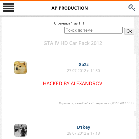
AP PRODUCTION
Страница
1
из
1
1
GTA IV HD Car Pack 2012
Ga2z
27.07.2012 в 14:30
HACKED BY ALEXANDROV
Отредактировал
Gaz1k
-
Понедельник, 09.10.2017, 15:45
D1key
28.07.2012 в 17:13