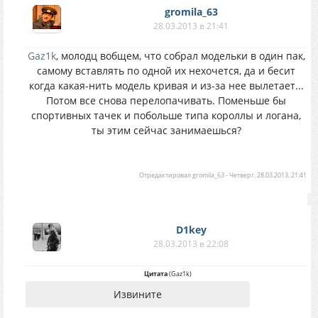
gromila_63
28.03.2013 в 21:41
Gaz1k
, молодц вобщем, что собрал модельки в один пак,
самому вставлять по одной их нехочется, да и бесит
когда какая-нить модель кривая и из-за нее вылетает...
Потом все снова перелопачивать. Поменьше бы
спортивных тачек и побольше типа короллы и логана,
ты этим сейчас занимаешься?
Отредактировал
gromila_63
-
Четверг, 28.03.2013, 21:41
D1key
28.03.2013 в 22:08
Цитата
(
Gaz1k
)
Извините