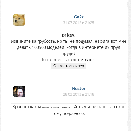
Ga2z
31.07.2012 в 21:25
D1key
,
Извините за грубость, но ты не подумал, нафига вот мне
делать 100500 моделей, когда в интернете их пруд
пруди?
Кстати, есть сайт не хуже:
Nestor
28.03.2013 в 21:18
Красота какая
. Хоть я и не фан гташек и
(но не для моего железа)
тому подобного.