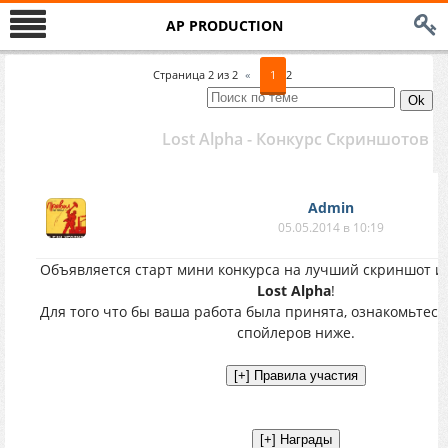
AP PRODUCTION
Страница
2
из
2
«
1
2
Lost Alpha - Конкурс Скриншотов
Аdmin
05.05.2014 в 10:19
Объявляется старт мини конкурса на лучший скриншот 
Lost Alpha
!
Для того что бы ваша работа была принята, ознакомьтес
спойлеров ниже.