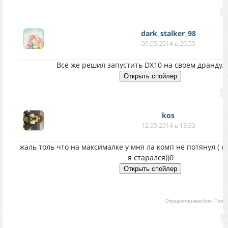
dark_stalker_98
09.05.2014 в 20:55
Всё же решил запустить DX10 на своем драндуле
kos
12.05.2014 в 13:33
жаль толь что на максималке у мня ла комп не потянул ( н
я старался))0
Отредактировал
kos
-
Понеде