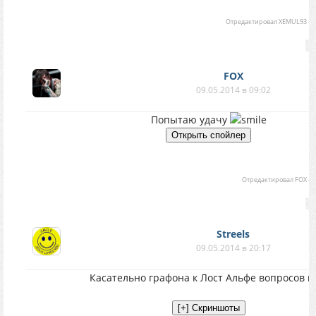
Отредактировал
XEMUL93
-
П
FOX
09.05.2014 в 09:02
Попытаю удачу
Отредактировал
FOX
-
П
Streels
09.05.2014 в 20:17
Касательно графона к Лост Альфе вопросов н