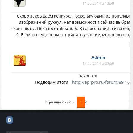
14.07.2014 в 10:59
Скоро закрываем конкурс. Поскольку один из популярн
изображений рухнул, нет возможности сейчас выбрат
скриншоты. Пока их отобрано 6. В голосовании в итоге бу
10. Если кто еще желает принять участие, можно выклад
Аdmin
17.07.2014 в 20:50
Закрыто!
Подводим итоги -
http://ap-pro.ru/forum/89-104
Страница
2
из
2
«
1
2