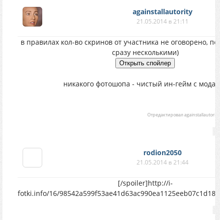
againstallautority
21.05.2014 в 21:11
в правилах кол-во скринов от участника не оговорено, п
сразу несколькими)
никакого фотошопа - чистый ин-гейм с модам
Отредактировал
againstallautority
rodion2050
21.05.2014 в 21:44
[/spoiler]http://i-
fotki.info/16/98542a599f53ae41d63ac990ea1125eeb07c1d183