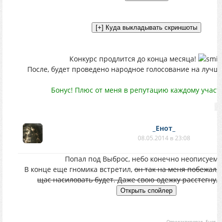
Конкурс продлится до конца месяца!
После, будет проведено народное голосование на лучш
Бонус! Плюс от меня в репутацию каждому участн
_Енот_
08.05.2014 в 23:08
Попал под Выброс, небо конечно неописуемо.
В конце еще гномика встретил,
он так на меня побежал, 
щас насиловать будет. Даже свою одежку расстегнул.
Отредактировал
_Енот_
-