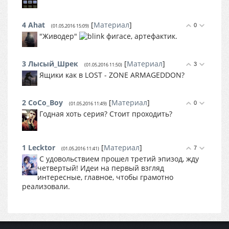
4
Ahat
[
Материал
]
0
(01.05.2016 15:09)
"Живодер"
фигасе, артефактик.
3
Лысый_Шрек
[
Материал
]
3
(01.05.2016 11:50)
Ящики как в LOST - ZONE ARMAGEDDON?
2
CoCo_Boy
[
Материал
]
0
(01.05.2016 11:49)
Годная хоть серия? Стоит проходить?
1
Lecktor
[
Материал
]
7
(01.05.2016 11:41)
С удовольствием прошел третий эпизод, жду
четвертый! Идеи на первый взгляд
интересные, главное, чтобы грамотно
реализовали.