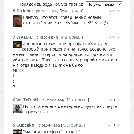
Порядок вывода комментариев:
8
Dickeye
[
Материал
]
0
(02.05.2016 08:34)
Вангую, что этот "совершенно новый
артефакт" является "Кубом теней" Kirag'a.
7
WALL-E
[
Материал
]
0
(01.05.2016 23:47)
>реализован мясной артефакт «Живодер»,
который при ношении на поясе воздействует
не на главного героя, а на врагов, которые хотят
убить игрока. Такого, по словам разработчика, еще
никогда в модификациях не было
NLC7
L
C
7
6
Ve_TeR_aN
[
Материал
]
1
(01.05.2016 18:02)
Ну что ж неплохо, интересно будет взглянуть
на результат.
5
Cupcake
[
Материал
]
-1
(01.05.2016 18:00)
"мясной артефакт" это как?