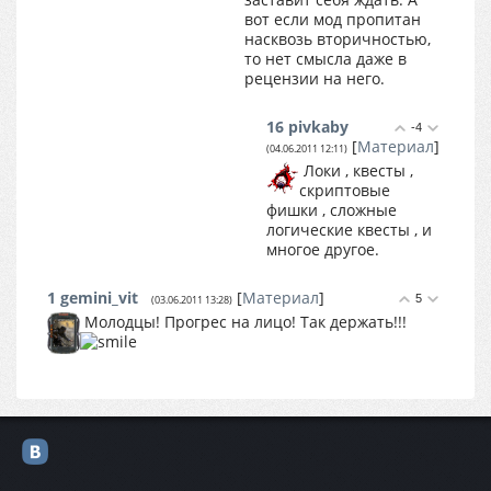
вот если мод пропитан
насквозь вторичностью,
то нет смысла даже в
рецензии на него.
16
pivkaby
-4
[
Материал
]
(04.06.2011 12:11)
Локи , квесты ,
скриптовые
фишки , сложные
логические квесты , и
многое другое.
1
gemini_vit
[
Материал
]
5
(03.06.2011 13:28)
Молодцы! Прогрес на лицо! Так держать!!!