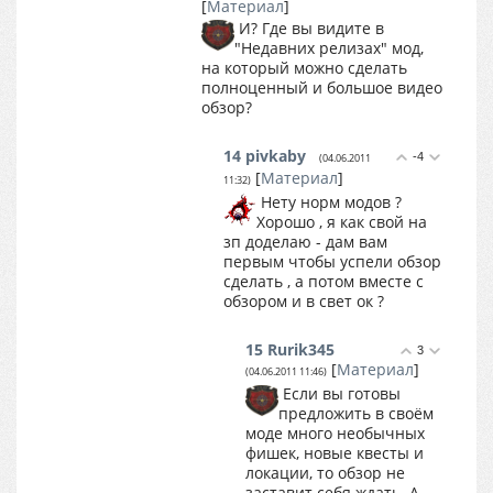
[
Материал
]
И? Где вы видите в
"Недавних релизах" мод,
на который можно сделать
полноценный и большое видео
обзор?
14
pivkaby
-4
(04.06.2011
[
Материал
]
11:32)
Нету норм модов ?
Хорошо , я как свой на
зп доделаю - дам вам
первым чтобы успели обзор
сделать , а потом вместе с
обзором и в свет ок ?
15
Rurik345
3
[
Материал
]
(04.06.2011 11:46)
Если вы готовы
предложить в своём
моде много необычных
фишек, новые квесты и
локации, то обзор не
заставит себя ждать. А