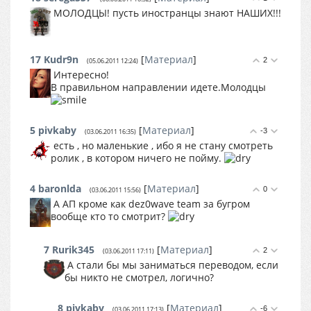
МОЛОДЦЫ! пусть иностранцы знают НАШИХ!!!
17
Kudr9n
[
Материал
]
2
(05.06.2011 12:24)
Интересно!
В правильном направлении идете.Молодцы
5
pivkaby
[
Материал
]
-3
(03.06.2011 16:35)
есть , но маленькие , ибо я не стану смотреть
ролик , в котором ничего не пойму.
4
baronlda
[
Материал
]
0
(03.06.2011 15:56)
А АП кроме как dez0wave team за бугром
вообще кто то смотрит?
7
Rurik345
[
Материал
]
2
(03.06.2011 17:11)
А стали бы мы заниматься переводом, если
бы никто не смотрел, логично?
8
pivkaby
[
Материал
]
-6
(03.06.2011 17:13)