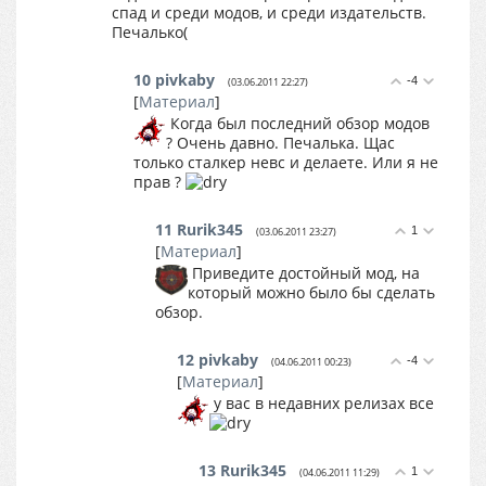
спад и среди модов, и среди издательств.
Печалько(
10
pivkaby
-4
(03.06.2011 22:27)
[
Материал
]
Когда был последний обзор модов
? Очень давно. Печалька. Щас
только сталкер невс и делаете. Или я не
прав ?
11
Rurik345
1
(03.06.2011 23:27)
[
Материал
]
Приведите достойный мод, на
который можно было бы сделать
обзор.
12
pivkaby
-4
(04.06.2011 00:23)
[
Материал
]
у вас в недавних релизах все
13
Rurik345
1
(04.06.2011 11:29)