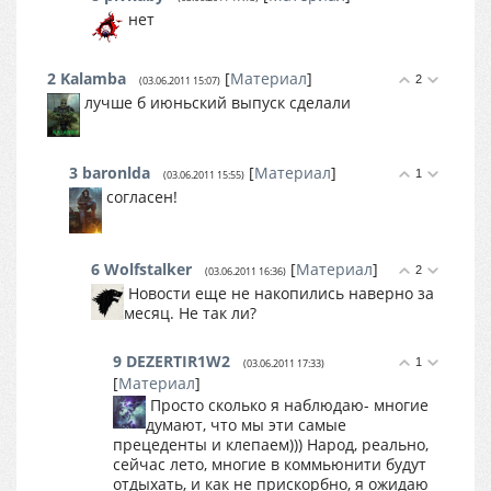
нет
2
Kalamba
[
Материал
]
2
(03.06.2011 15:07)
лучше б июньский выпуск сделали
3
baronlda
[
Материал
]
1
(03.06.2011 15:55)
согласен!
6
Wolfstalker
[
Материал
]
2
(03.06.2011 16:36)
Новости еще не накопились наверно за
месяц. Не так ли?
9
DEZERTIR1W2
1
(03.06.2011 17:33)
[
Материал
]
Просто сколько я наблюдаю- многие
думают, что мы эти самые
прецеденты и клепаем))) Народ, реально,
сейчас лето, многие в коммьюнити будут
отдыхать, и как не прискорбно, я ожидаю