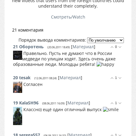
new videos that users from the foreign countries could
understand their completely.
Смотреть/Watch
21 коментария
Порядок вывода комментариев:
21
Оборотень
[
Материал
]
0
(20.06.2011 18:49)
Правельно. Пусть не думают что в России
медведи по улицам ходят. Здесь очень даже
образованные люди. Молодцы ребята!
20
tesak
[
Материал
]
1
(12.06.2011 08:24)
Согласен
19
KalaSH96
[
Материал
]
1
(08.06.2011 16:09)
Классно) ещё один отличный выпуск
18
serega557
[
Материал
]
1
(06.06.2011 16:32)