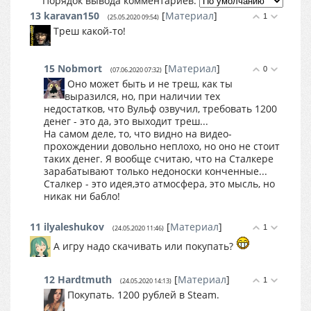
Порядок вывода комментариев:
13
karavan150
[
Материал
]
1
(25.05.2020 09:54)
Треш какой-то!
15
Nobmort
[
Материал
]
0
(07.06.2020 07:32)
Оно может быть и не треш, как ты
выразился, но, при наличии тех
недостатков, что Вульф озвучил, требовать 1200
денег - это да, это выходит треш...
На самом деле, то, что видно на видео-
прохождении довольно неплохо, но оно не стоит
таких денег. Я вообще считаю, что на Сталкере
зарабатывают только недоноски конченные...
Сталкер - это идея,это атмосфера, это мысль, но
никак ни бабло!
11
ilyaleshukov
[
Материал
]
1
(24.05.2020 11:46)
А игру надо скачивать или покупать?
12
Hardtmuth
[
Материал
]
1
(24.05.2020 14:13)
Покупать. 1200 рублей в Steam.