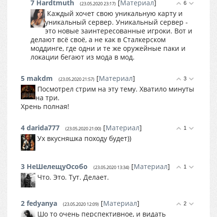
7
Hardtmuth
[
Материал
]
6
(23.05.2020 23:17)
Каждый хочет свою уникальную карту и
уникальный сервер. Уникальный сервер -
это новые заинтересованные игроки. Вот и
делают всё своё, а не как в Сталкерском
моддинге, где одни и те же оружейные паки и
локации бегают из мода в мод.
5
makdm
[
Материал
]
3
(23.05.2020 21:57)
Посмотрел стрим на эту тему. Хватило минуты
на три.
Хрень полная!
4
darida777
[
Материал
]
1
(23.05.2020 21:00)
Ух вкусняшка походу будет))
3
НеШелещуОсобо
[
Материал
]
1
(23.05.2020 13:34)
Что. Это. Тут. Делает.
2
fedyanya
[
Материал
]
2
(23.05.2020 12:09)
Шо то очень перспективное, и видать