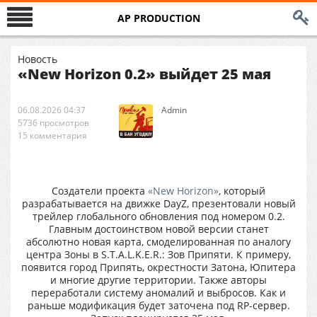
AP PRODUCTION
Новость
«New Horizon 0.2» выйдет 25 мая
06.08.2026 04:37
Аdmin
5736 просмотров
15 комментария
Создатели проекта
«New Horizon»
, который
разрабатывается на движке DayZ, презентовали новый
трейлер глобального обновления под номером 0.2.
Главным достоинством новой версии станет
абсолютно новая карта, смоделированная по аналогу
центра Зоны в S.T.A.L.K.E.R.: Зов Припяти. К примеру,
появится город Припять, окрестности Затона, Юпитера
и многие другие территории. Также авторы
переработали систему аномалий и выбросов. Как и
раньше модификация будет заточена под RP-сервер.