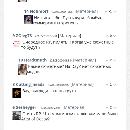
14
Nobmort
[
Материал
]
-1
(02.06.2020 16:55)
Ни фига себе! Пусть курят бамбук,
коммерсанты хреновы.
9
ZOleg73
[
Материал
]
0
(24.05.2020 02:49)
Очередное RP, пилять!!! Когда уже сюжетные
то будут!?
10
Hardtmuth
[
Материал
]
2
(24.05.2020 06:54)
Какие сюжетные? На DayZ нет сюжетных
модов.
8
Cutting_heads
[
Материал
]
1
(24.05.2020 00:18)
Вау, выглядит очень круто
6
Sesheyger
[
Материал
]
2
(23.05.2020 22:28)
Опять RP. Что мамкиным сталкерам мало было
Area of Decay?