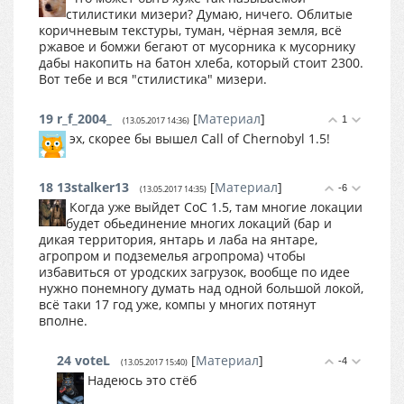
стилистики мизери? Думаю, ничего. Облитые
коричневым текстуры, туман, чёрная земля, всё
ржавое и бомжи бегают от мусорника к мусорнику
дабы накопить на батон хлеба, который стоит 2300.
Вот тебе и вся "стилистика" мизери.
19
r_f_2004_
[
Материал
]
1
(13.05.2017 14:36)
эх, скорее бы вышел Call of Chernobyl 1.5!
18
13stalker13
[
Материал
]
-6
(13.05.2017 14:35)
Когда уже выйдет CoC 1.5, там многие локации
будет обьединение многих локаций (бар и
дикая территория, янтарь и лаба на янтаре,
агропром и подземелья агропрома) чтобы
избавиться от уродских загрузок, вообще по идее
нужно понемногу думать над одной большой локой,
всё таки 17 год уже, компы у многих потянут
вполне.
24
voteL
[
Материал
]
-4
(13.05.2017 15:40)
Надеюсь это стёб