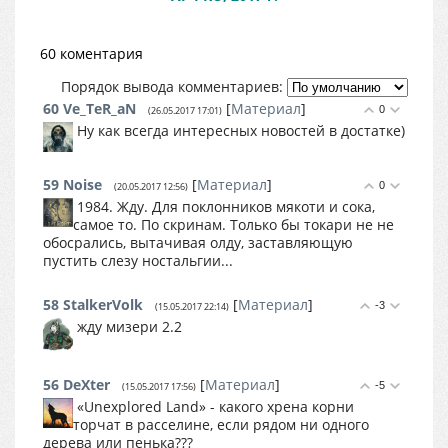
60 коментария
Порядок вывода комментариев:
60
Ve_TeR_aN
[
Материал
]
0
(26.05.2017 17:01)
Ну как всегда интересных новостей в достатке)
59
Noise
[
Материал
]
0
(20.05.2017 12:56)
1984. Жду. Для поклонников мякоти и сока,
самое то. По скринам. Только бы токари не не
обосрались, вытачивая олду, заставляющую
пустить слезу ностальгии...
58
StalkerVolk
[
Материал
]
-3
(15.05.2017 22:14)
жду мизери 2.2
56
DеXter
[
Материал
]
-5
(15.05.2017 17:56)
«Unexplored Land» - какого хрена корни
торчат в расселине, если рядом ни одного
дерева или пенька???