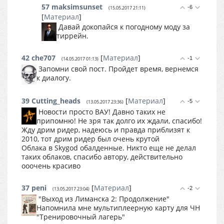
57
maksimsunset
-6
(15.05.2017 21:11)
[
Материал
]
Давай докопайся к погодному моду за
тиррейн.
42
che707
[
Материал
]
-1
(14.05.2017 01:13)
Запомни свой пост. Пройдет время, вернемся
к диалогу.
39
Cutting_heads
[
Материал
]
-5
(13.05.2017 23:36)
Новости просто ВАУ! Давно таких не
припомню! Не зря так долго их ждали, спасибо!
Жду дрим ридер, надеюсь и правда приблизят к
2010, тот дрим ридер был очень крутой
Облака в Skygod обалденные. Никто еще не делал
таких облаков, спасибо автору, действительно
ооочень красиво
37
peni
[
Материал
]
-2
(13.05.2017 23:04)
"Выход из Лиманска 2: Продолжение"
Напомнила мне мультиплеерную карту для ЧН
"Тренировочный лагерь"