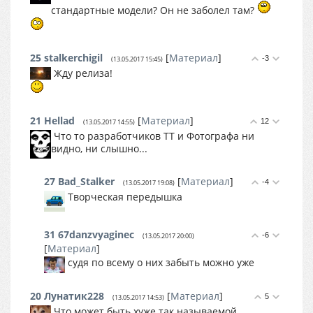
стандартные модели? Он не заболел там?
25
stalkerchigil
[
Материал
]
-3
(13.05.2017 15:45)
Жду релиза!
21
Hellad
[
Материал
]
12
(13.05.2017 14:55)
Что то разработчиков ТТ и Фотографа ни
видно, ни слышно...
27
Bad_Stalker
[
Материал
]
-4
(13.05.2017 19:08)
Творческая передышка
31
67danzvyaginec
-6
(13.05.2017 20:00)
[
Материал
]
судя по всему о них забыть можно уже
20
Лунатик228
[
Материал
]
5
(13.05.2017 14:53)
Что может быть хуже так называемой