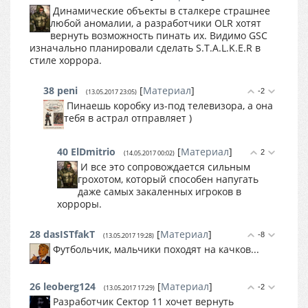
Динамические объекты в сталкере страшнее
любой аномалии, а разработчики OLR хотят
вернуть возможность пинать их. Видимо GSC
изначально планировали сделать S.T.A.L.K.E.R в
стиле хоррора.
38
peni
[
Материал
]
-2
(13.05.2017 23:05)
Пинаешь коробку из-под телевизора, а она
тебя в астрал отправляет )
40
ElDmitrio
[
Материал
]
2
(14.05.2017 00:02)
И все это сопровождается сильным
грохотом, который способен напугать
даже самых закаленных игроков в
хорроры.
28
dasISTfakT
[
Материал
]
-8
(13.05.2017 19:28)
Футбольчик, мальчики походят на качков...
26
leoberg124
[
Материал
]
-2
(13.05.2017 17:29)
Разработчик Сектор 11 хочет вернуть