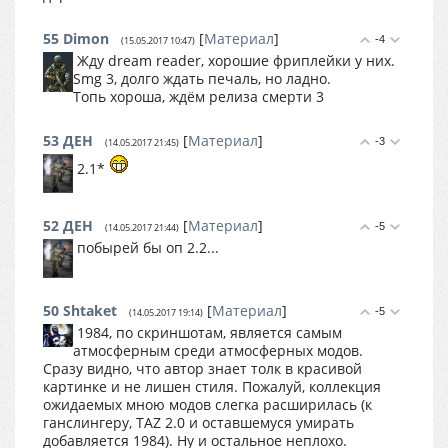
55
Dimon
[
Материал
]
-4
(15.05.2017 10:47)
Жду dream reader, хорошие фриплейки у них.
Smg 3, долго ждать печаль, но ладно.
Топь хороша, ждём релиза смерти 3
53
ДЕН
[
Материал
]
-3
(14.05.2017 21:45)
2.1*
52
ДЕН
[
Материал
]
-5
(14.05.2017 21:44)
побырей бы оп 2.2...
50
Shtaket
[
Материал
]
-5
(14.05.2017 19:14)
1984, по скриншотам, является самым
атмосферным среди атмосферных модов.
Сразу видно, что автор знает толк в красивой
картинке и не лишен стиля. Пожалуй, коллекция
ожидаемых мною модов слегка расширилась (к
ганслингеру, TAZ 2.0 и оставшемуся умирать
добавляется 1984). Ну и остальное неплохо.