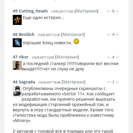
49
Cutting_heads
[
Материал
]
-5
(14.05.2017 17:52)
Еще один истерик...
48
Bevilich
[
Материал
]
-4
(14.05.2017 12:14)
Хорошие Блиц-новости.
47
riker
[
Материал
]
-4
(14.05.2017 12:02)
а последний сталкер !!!!!!!говорили вот веснои
выидет!!!!!чет не слуху не духу
44
Sagrada
[
Материал
]
-1
(14.05.2017 10:38)
Опубликованы очередные скриншоты с
разрабатываемого «Sector 11». Как сообщает
разработчик, им принято решение вырезать
из модификации сторонний оружейный пак, и
вернуть в игру стандартные модели. Кроме того,
стилистика мода была приближена к известному
«Misery».
У авторов с головой всё в порядке или это такой