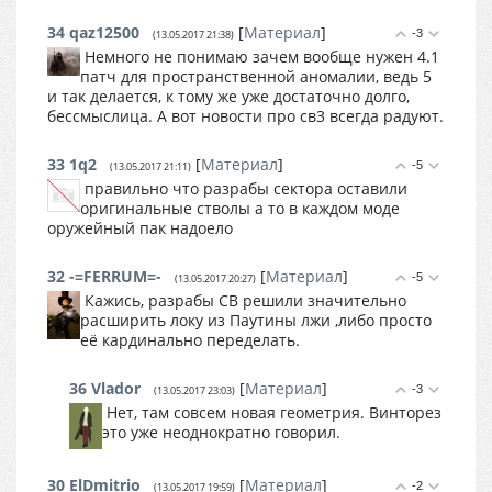
34
qaz12500
[
Материал
]
-3
(13.05.2017 21:38)
Немного не понимаю зачем вообще нужен 4.1
патч для пространственной аномалии, ведь 5
и так делается, к тому же уже достаточно долго,
бессмыслица. А вот новости про св3 всегда радуют.
33
1q2
[
Материал
]
-5
(13.05.2017 21:11)
правильно что разрабы сектора оставили
оригинальные стволы а то в каждом моде
оружейный пак надоело
32
-=FERRUM=-
[
Материал
]
-5
(13.05.2017 20:27)
Кажись, разрабы СВ решили значительно
расширить локу из Паутины лжи ,либо просто
её кардинально переделать.
36
Vlador
[
Материал
]
-3
(13.05.2017 23:03)
Нет, там совсем новая геометрия. Винторез
это уже неоднократно говорил.
30
ElDmitrio
[
Материал
]
-2
(13.05.2017 19:59)