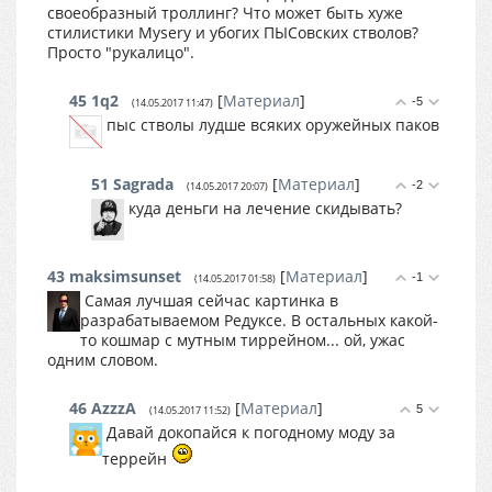
своеобразный троллинг? Что может быть хуже
стилистики Mysery и убогих ПЫСовских стволов?
Просто "рукалицо".
45
1q2
[
Материал
]
-5
(14.05.2017 11:47)
пыс стволы лудше всяких оружейных паков
51
Sagrada
[
Материал
]
-2
(14.05.2017 20:07)
куда деньги на лечение скидывать?
43
maksimsunset
[
Материал
]
-1
(14.05.2017 01:58)
Самая лучшая сейчас картинка в
разрабатываемом Редуксе. В остальных какой-
то кошмар с мутным тиррейном... ой, ужас
одним словом.
46
AzzzA
[
Материал
]
5
(14.05.2017 11:52)
Давай докопайся к погодному моду за
террейн