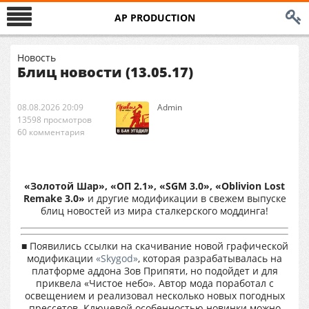
AP PRODUCTION
Новость
Блиц новости (13.05.17)
08.08.2026 20:09
Аdmin
13598 просмотров
60 комментария
«Золотой Шар», «ОП 2.1», «SGM 3.0», «Oblivion Lost
Remake 3.0»
и другие модификации в свежем выпуске
блиц новостей из мира сталкерского моддинга!
■ Появились ссылки на скачивание новой графической
модификации
«Skygod»
, которая разрабатывалась на
платформе аддона Зов Припяти, но подойдет и для
приквела «Чистое небо». Автор мода поработал с
освещением и реализовал несколько новых погодных
прессетов. Ключевой особенностью новинки можно