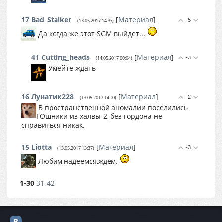
17
Bad_Stalker
[
Материал
]
-5
(13.05.2017 14:35)
Да когда же этот SGM выйдет...
41
Cutting_heads
[
Материал
]
-3
(14.05.2017 00:04)
Умейте ждать
16
Лунатик228
[
Материал
]
-2
(13.05.2017 14:10)
В пространственной аномалии поселились
ГОшники из халвы-2, без гордона не
справиться никак.
15
Liotta
[
Материал
]
-3
(13.05.2017 13:37)
Любим,надеемся,ждём.
1-30
31-42