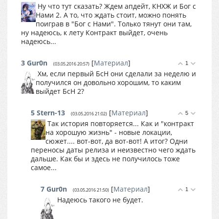
Ну что тут сказать? Ждем апдейт, КНХЖ и Бог с
Нами 2. А то, что ждать стоит, можно понять
поиграв в "Бог с Нами". Только тянут они там,
ну надеюсь, к лету Контракт выйдет, очень
надеюсь...
3
Gur0n
[
Материал
]
1
(03.05.2016 20:57)
Хм, если первый БсН они сделали за неделю и
получился он довольно хорошим, то каким
выйдет БсН 2?
5
Stern-13
[
Материал
]
5
(03.05.2016 21:02)
Так история повторяется... Как и "контракт
на хорошую жизнь" - новые локации,
сюжет.... вот-вот, да вот-вот! А итог? Одни
переносы даты релиза и неизвестно чего ждать
дальше. Как бы и здесь не получилось тоже
самое...
7
Gur0n
[
Материал
]
1
(03.05.2016 21:50)
Надеюсь такого не будет.