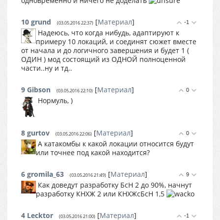
одновременно и ничего не доделать
10
grund
[
Материал
]
-1
(03.05.2016 22:37)
Надеюсь, что когда нибудь, адаптируют к
примеру 10 локаций, и соединят сюжет вместе
от начала и до логичного завершения и будет 1 (
ОДИН ) мод состоящий из ОДНОЙ полноценной
части..ну и тд..
9
Gibson
[
Материал
]
0
(03.05.2016 22:10)
Нормуль, )
8
gurtov
[
Материал
]
0
(03.05.2016 22:06)
А катакомбы к какой локации относится будут
или точнее под какой находится?
6
gromila_63
[
Материал
]
9
(03.05.2016 21:49)
Как доведут разработку БсН 2 до 90%, начнут
разработку КНХЖ 2 или КНХЖсБсН 1,5
4
Lecktor
[
Материал
]
-1
(03.05.2016 21:00)