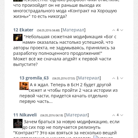
что произойдет он не раньше выхода их
многострадального мода «Контракт на Хорошую
жизнь»" то есть никогда?
12
Ekater
[
Материал
]
4
(04.05.2016 04:48)
"Небольшая сюжетная модификация «Бог с
нами» оказалась настолько успешной, что
авторы проекта, не задумываясь, принялись за
разработку полноценного продолжения!"
Может всё же сначала апдэйт к первой части
выпустите?
13
gromila_63
[
Материал
]
1
(04.05.2016 07:55)
А я ждал. Теперь в БсН 2 будет другой
сюжет и чтобы пройти 2 часа истории из
первой части, придется качать отдельно
первую часть...
11
Nikaveli
[
Материал
]
4
(04.05.2016 04:18)
Зачем браться за новую модификацию, если
до сих пор не получается релизнуть
"Контракт"? Это как взяться за несколько вещей