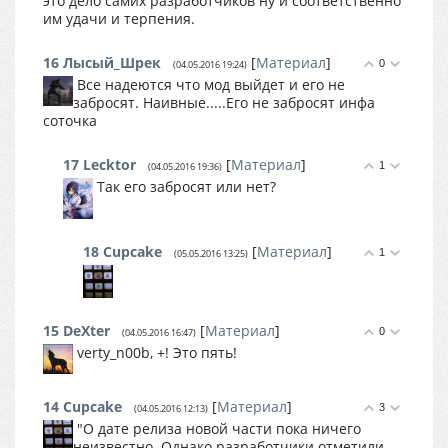
это дело самих разработчиков ну и соответственно
им удачи и терпения.
16
Лысый_Шрек
[
Материал
]
0
(04.05.2016 19:24)
Все надеются что мод выйдет и его не
забросят. Наивные.....Его не забросят инфа
соточка
17
Lecktor
[
Материал
]
1
(04.05.2016 19:36)
Так его забросят или нет?
18
Cupcake
[
Материал
]
1
(05.05.2016 13:25)
15
DеXter
[
Материал
]
0
(04.05.2016 16:47)
verty_n00b, +! Это пять!
14
Cupcake
[
Материал
]
3
(04.05.2016 12:13)
"О дате релиза новой части пока ничего
неизвестно. Однако разработчики отметили,