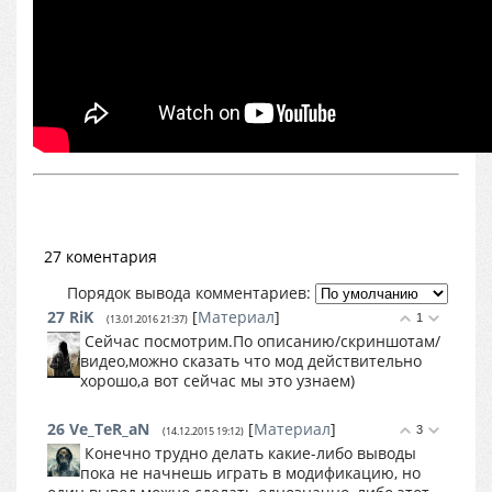
27 коментария
Порядок вывода комментариев:
27
RiK
[
Материал
]
1
(13.01.2016 21:37)
Сейчас посмотрим.По описанию/скриншотам/
видео,можно сказать что мод действительно
хорошо,а вот сейчас мы это узнаем)
26
Ve_TeR_aN
[
Материал
]
3
(14.12.2015 19:12)
Конечно трудно делать какие-либо выводы
пока не начнешь играть в модификацию, но