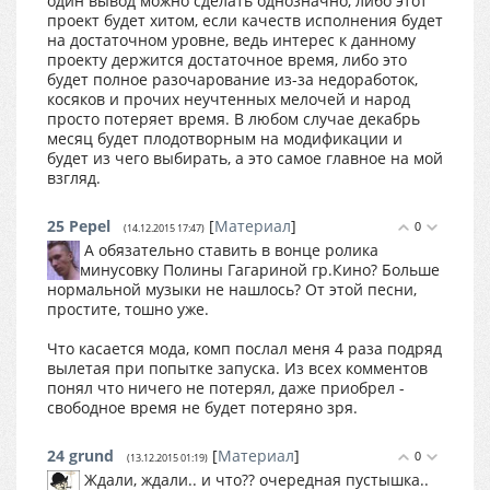
один вывод можно сделать однозначно, либо этот
проект будет хитом, если качеств исполнения будет
на достаточном уровне, ведь интерес к данному
проекту держится достаточное время, либо это
будет полное разочарование из-за недоработок,
косяков и прочих неучтенных мелочей и народ
просто потеряет время. В любом случае декабрь
месяц будет плодотворным на модификации и
будет из чего выбирать, а это самое главное на мой
взгляд.
25
Pepel
[
Материал
]
0
(14.12.2015 17:47)
А обязательно ставить в вонце ролика
минусовку Полины Гагариной гр.Кино? Больше
нормальной музыки не нашлось? От этой песни,
простите, тошно уже.
Что касается мода, комп послал меня 4 раза подряд
вылетая при попытке запуска. Из всех комментов
понял что ничего не потерял, даже приобрел -
свободное время не будет потеряно зря.
24
grund
[
Материал
]
0
(13.12.2015 01:19)
Ждали, ждали.. и что?? очередная пустышка..