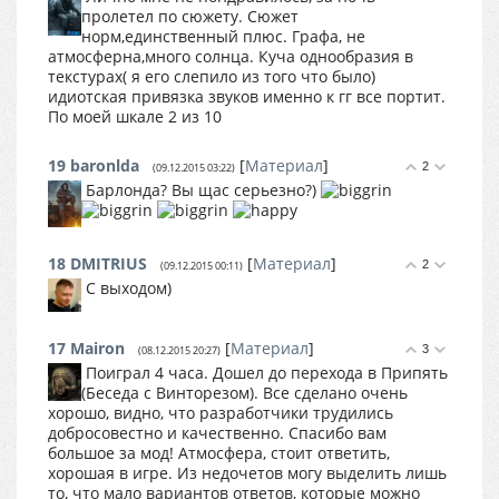
пролетел по сюжету. Сюжет
норм,единственный плюс. Графа, не
атмосферна,много солнца. Куча однообразия в
текстурах( я его слепило из того что было)
идиотская привязка звуков именно к гг все портит.
По моей шкале 2 из 10
19
baronlda
[
Материал
]
2
(09.12.2015 03:22)
Барлонда? Вы щас серьезно?)
18
DMITRIUS
[
Материал
]
2
(09.12.2015 00:11)
С выходом)
17
Mairon
[
Материал
]
3
(08.12.2015 20:27)
Поиграл 4 часа. Дошел до перехода в Припять
(Беседа с Винторезом). Все сделано очень
хорошо, видно, что разработчики трудились
добросовестно и качественно. Спасибо вам
большое за мод! Атмосфера, стоит ответить,
хорошая в игре. Из недочетов могу выделить лишь
то, что мало вариантов ответов, которые можно