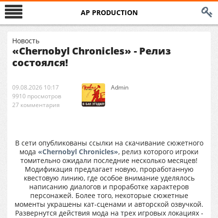
AP PRODUCTION
Новость
«Chernobyl Chronicles» - Релиз
состоялся!
09.08.2026 10:17
Аdmin
9910 просмотров
27 комментария
В сети опубликованы ссылки на скачивание сюжетного
мода
«Chernobyl Chronicles»
, релиз которого игроки
томительно ожидали последние несколько месяцев!
Модификация предлагает новую, проработанную
квестовую линию, где особое внимание уделялось
написанию диалогов и проработке характеров
персонажей. Более того, некоторые сюжетные
моменты украшены кат-сценами и авторской озвучкой.
Развернутся действия мода на трех игровых локациях -