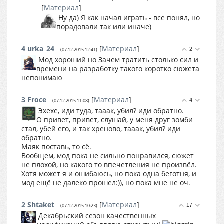
[
Материал
]
Ну да) Я как начал играть - все понял, но
порадовали так или иначе)
4
urka_24
[
Материал
]
2
(07.12.2015 12:41)
Мод хороший но Зачем тратить столько сил и
времени на разработку такого коротко сюжета
непонимаю
3
Froce
[
Материал
]
4
(07.12.2015 11:08)
Эхехе, иди туда, тааак, убил? иди обратно.
О привет, привет, слушай, у меня друг зомби
стал, убей его, и так хреново, тааак, убил? иди
обратно.
Маяк поставь, то сё.
Вообщем, мод пока не сильно понравился, сюжет
не плохой, но какого то впечетления не произвёл.
Хотя может я и ошибаюсь, но пока одна беготня, и
мод ещё не далеко прошел:)), но пока мне не оч.
2
Shtaket
[
Материал
]
17
(07.12.2015 10:23)
Декабрьский сезон качественных