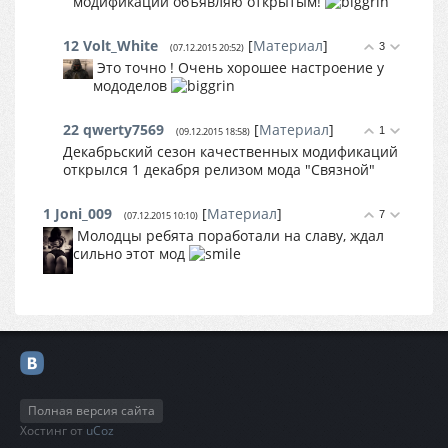
модификаций объявляю открытым!
12
Volt_White
[
Материал
]
3
(07.12.2015 20:52)
Это точно ! Очень хорошее настроение у
мододелов
22
qwerty7569
[
Материал
]
1
(09.12.2015 18:58)
Декабрьский сезон качественных модификаций
открылся 1 декабря релизом мода "Связной"
1
Joni_009
[
Материал
]
7
(07.12.2015 10:10)
Молодцы ребята поработали на славу, ждал
сильно этот мод
Полная версия сайта
Хостинг от
uCoz