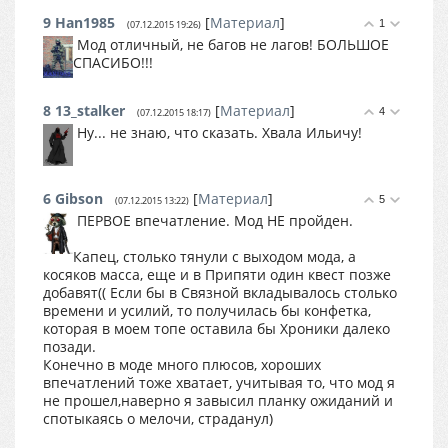
9
Han1985
[
Материал
]
1
(07.12.2015 19:26)
Мод отличный, не багов не лагов! БОЛЬШОЕ
СПАСИБО!!!
8
13_stalker
[
Материал
]
4
(07.12.2015 18:17)
Ну... не знаю, что сказать. Хвала Ильичу!
6
Gibson
[
Материал
]
5
(07.12.2015 13:22)
ПЕРВОЕ впечатление. Мод НЕ пройден.
Капец, столько тянули с выходом мода, а
косяков масса, еще и в Припяти один квест позже
добавят(( Если бы в Связной вкладывалось столько
времени и усилий, то получилась бы конфетка,
которая в моем топе оставила бы Хроники далеко
позади.
Конечно в моде много плюсов, хороших
впечатлений тоже хватает, учитывая то, что мод я
не прошел,наверно я завысил планку ожиданий и
спотыкаясь о мелочи, страданул)