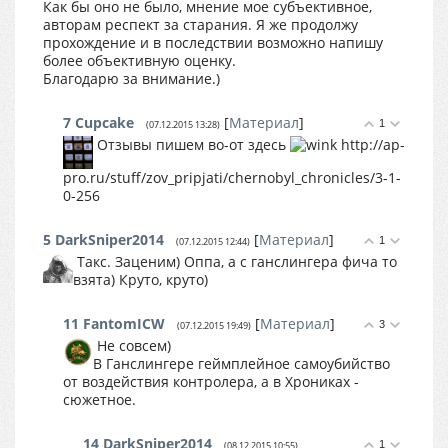
Как бы оно не было, мнение мое субъективное,
авторам респект за старания. Я же продолжу
прохождение и в последствии возможно напишу
более объективную оценку.
Благодарю за внимание.)
7
Cupcake
[
Материал
]
1
(07.12.2015 13:28)
Отзывы пишем во-от здесь
http://ap-
pro.ru/stuff/zov_pripjati/chernobyl_chronicles/3-1-
0-256
5
DarkSniper2014
[
Материал
]
1
(07.12.2015 12:44)
Такс. Заценим) Оппа, а с ганслингера фича то
взята) Круто, круто)
11
FantomICW
[
Материал
]
3
(07.12.2015 19:49)
Не совсем)
В Ганслингере геймплейное самоубийство
от воздействия контролера, а в Хрониках -
сюжетное.
14
DarkSniper2014
1
(08.12.2015 10:55)