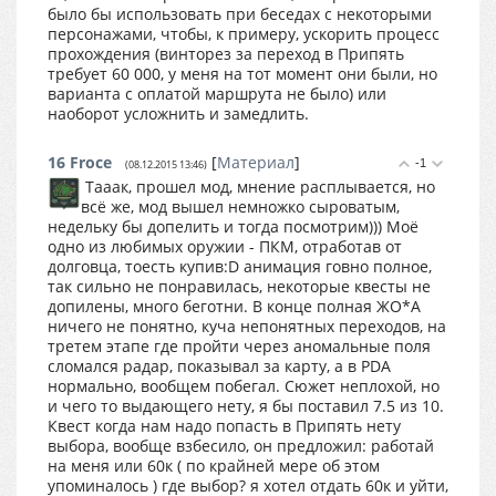
было бы использовать при беседах с некоторыми
персонажами, чтобы, к примеру, ускорить процесс
прохождения (винторез за переход в Припять
требует 60 000, у меня на тот момент они были, но
варианта с оплатой маршрута не было) или
наоборот усложнить и замедлить.
16
Froce
[
Материал
]
-1
(08.12.2015 13:46)
Тааак, прошел мод, мнение расплывается, но
всё же, мод вышел немножко сыроватым,
недельку бы допелить и тогда посмотрим))) Моё
одно из любимых оружии - ПКМ, отработав от
долговца, тоесть купив:D анимация говно полное,
так сильно не понравилась, некоторые квесты не
допилены, много беготни. В конце полная ЖО*А
ничего не понятно, куча непонятных переходов, на
третем этапе где пройти через аномальные поля
сломался радар, показывал за карту, а в PDA
нормально, вообщем побегал. Сюжет неплохой, но
и чего то выдающего нету, я бы поставил 7.5 из 10.
Квест когда нам надо попасть в Припять нету
выбора, вообще взбесило, он предложил: работай
на меня или 60к ( по крайней мере об этом
упоминалось ) где выбор? я хотел отдать 60к и уйти,