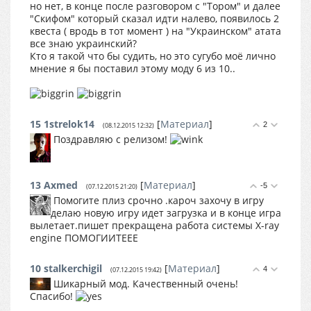
но нет, в конце после разговором с "Тором" и далее
"Скифом" который сказал идти налево, появилось 2
квеста ( вродь в тот момент ) на "Украинском" атата
все знаю украинский?
Кто я такой что бы судить, но это сугубо моё лично
мнение я бы поставил этому моду 6 из 10..
15
1strelok14
[
Материал
]
2
(08.12.2015 12:32)
Поздравляю с релизом!
13
Axmed
[
Материал
]
-5
(07.12.2015 21:20)
Помогите плиз срочно .кароч захочу в игру
делаю новую игру идет загрузка и в конце игра
вылетает.пишет прекращена работа системы X-ray
engine ПОМОГИИТЕЕЕ
10
stalkerchigil
[
Материал
]
4
(07.12.2015 19:42)
Шикарный мод. Качественный очень!
Спасибо!