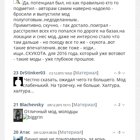
Да, потенциал был, но как правильно кто то
подметил - авторам самим наверно надоело -
бросили и выпустили мод
полуготовым..недоделанным..
Примитивно, скучно, - так достало..поиграл -
расстрелял всех кто попался по дороге на базах.на
локации и снес мод..даже не интерсно стало что
там дальше - но походу все то же - скукота..вот
такие впечатления..всве тоже - ходи..
ищи..СКУКОТА. для 2016 года, который уже вотовот
- такие моды - уже глубокое прошлое.
23
DrStinker03
[
Материал
]
0
(12.12.2015 14:52)
Честно сказать, ожидал чего-то большего. Мод
слабенький. На троечку, не больше. Халтура,
халтура...
21
Blachevsky
[
Материал
]
2
(09.12.2015 10:11)
Отличный мод, молодцы
20
Атас
[
Материал
]
-3
(09.12.2015 08:35)
Лично мне не пондравилось, за ночь