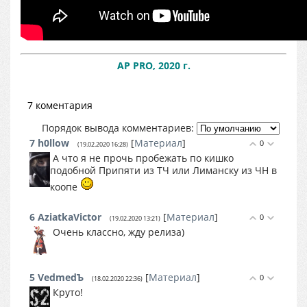
AP PRO, 2020 г.
7 коментария
Порядок вывода комментариев:
7
h0llow
[
Материал
]
0
(19.02.2020 16:28)
А что я не прочь пробежать по кишко
подобной Припяти из ТЧ или Лиманску из ЧН в
коопе
6
AziatkaVictor
[
Материал
]
0
(19.02.2020 13:21)
Очень классно, жду релиза)
5
VedmedЪ
[
Материал
]
0
(18.02.2020 22:36)
Круто!