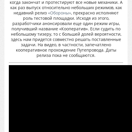
когда закончат и протестируют все новые механики. А
как раз выпуск относительно небольших режимов, как
недавний релиз
«Обороны»
, прекрасно исполняют
роль тестовой площадки. Исходя из этого,
разработчики анонсировали еще один режим игры,
получивший название «Кооператив». Если судить по
небольшому тизеру, то с большей долей вероятности,
здесь нам придется совместно решать поставленные
задачи. На видео, в частности, запечатлено
кооперативное прохождение Путепровода. Даты
релиза пока не сообщаются.