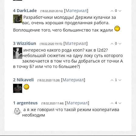
4
DarkLade
[
Материал
]
0
(18.02.2020 20:16)
Разработчики молодцы! Держим кулачки за
вас, очень хорошая проделанная работа.
Воплощение того, чего большинство так ждали
3
WizziGun
[
Материал
]
0
(18.02.2020 19:15)
интересно какого рода кооп? как в l2d2?
небольшой сюжетик на одну локу суть которого
заключается в том что бы добраться от точки А
в точку Б? или что то большее?)
2
Nikaveli
[
Материал
]
1
(18.02.2020 15:28)
1
argenteus
[
Материал
]
4
(18.02.2020 11:44)
а я же говорил что такой режим кооператива
необходим