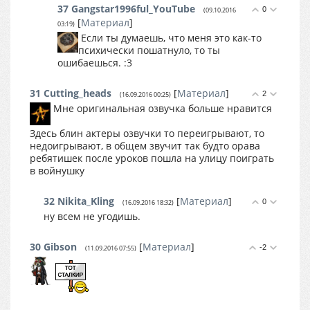
37
Gangstar1996ful_YouTube
0
(09.10.2016
[
Материал
]
03:19)
Если ты думаешь, что меня это как-то
психически пошатнуло, то ты
ошибаешься. :3
31
Cutting_heads
[
Материал
]
2
(16.09.2016 00:25)
Мне оригинальная озвучка больше нравится
Здесь блин актеры озвучки то переигрывают, то
недоигрывают, в общем звучит так будто орава
ребятишек после уроков пошла на улицу поиграть
в войнушку
32
Nikita_Kling
[
Материал
]
0
(16.09.2016 18:32)
ну всем не угодишь.
30
Gibson
[
Материал
]
-2
(11.09.2016 07:55)