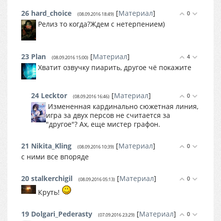
26
hard_choice
[
Материал
]
0
(08.09.2016 18:49)
Релиз то когда?Ждем с нетерпением)
23
Plan
[
Материал
]
4
(08.09.2016 15:00)
Хватит озвучку пиарить, другое чё покажите
24
Lecktor
[
Материал
]
0
(08.09.2016 16:46)
Измененная кардинально сюжетная линия,
игра за двух персов не считается за
"другое"? Ах, еще мистер графон.
21
Nikita_Kling
[
Материал
]
0
(08.09.2016 10:39)
с ними все впоряде
20
stalkerchigil
[
Материал
]
0
(08.09.2016 05:13)
Круть!
19
Dolgari_Pederasty
[
Материал
]
0
(07.09.2016 23:29)