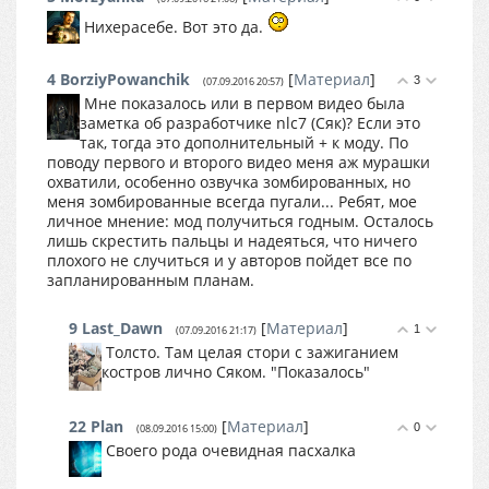
Нихерасебе. Вот это да.
4
BorziyPowanchik
[
Материал
]
3
(07.09.2016 20:57)
Мне показалось или в первом видео была
заметка об разработчике nlc7 (Сяк)? Если это
так, тогда это дополнительный + к моду. По
поводу первого и второго видео меня аж мурашки
охватили, особенно озвучка зомбированных, но
меня зомбированные всегда пугали... Ребят, мое
личное мнение: мод получиться годным. Осталось
лишь скрестить пальцы и надеяться, что ничего
плохого не случиться и у авторов пойдет все по
запланированным планам.
9
Last_Dawn
[
Материал
]
1
(07.09.2016 21:17)
Толсто. Там целая стори с зажиганием
костров лично Сяком. "Показалось"
22
Plan
[
Материал
]
0
(08.09.2016 15:00)
Своего рода очевидная пасхалка