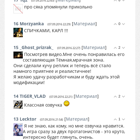
0
(07.09.2016 22:43)
про сяка упомянули прикольно
16
Morzyanka
[
Материал
]
0
(07.09.2016 22:29)
СПИЧКАМИ, КАРЛ !!!
15
_Ghost_prizrak_
[
Материал
]
2
(07.09.2016 22:27)
Посмотрев видео.Мне очень понравилась его
составляющая Тёмная,мрачная зона.
Они сделали кучу реплик и теперь всё стало
намного приятнее и реалистичнее!
Я желаю удачу разработчикам и буду ждать этой
модификации!
14
TIGER_VLAD
[
Материал
]
2
(07.09.2016 22:21)
Классная озвучка
13
Lecktor
[
Материал
]
1
(07.09.2016 21:54)
Я не знаю, как кому, но мне озвучка нравится.
А игра сразу за двух протагонистов - это круто,
интересно будет глянуть, очень.