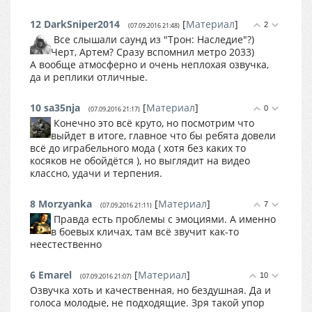
12
DarkSniper2014
[
Материал
]
2
(07.09.2016 21:48)
Все слышали саунд из "Трон: Наследие"?)
Черт, Артем? Сразу вспомнил метро 2033)
А вообще атмосферно и очень неплохая озвучка,
да и реплики отличные.
10
sa35nja
[
Материал
]
0
(07.09.2016 21:17)
Конечно это всё круто, но посмотрим что
выйдет в итоге, главное что бы ребята довели
всё до играбельного мода ( хотя без каких то
косяков не обойдётся ), но выглядит на видео
классно, удачи и терпения.
8
Morzyanka
[
Материал
]
7
(07.09.2016 21:11)
Правда есть проблемы с эмоциями. А именно
в боевых кличах, там всё звучит как-то
неестественно
6
Emarel
[
Материал
]
10
(07.09.2016 21:07)
Озвучка хоть и качественная, но бездушная. Да и
голоса молодые, не подходящие. Зря такой упор