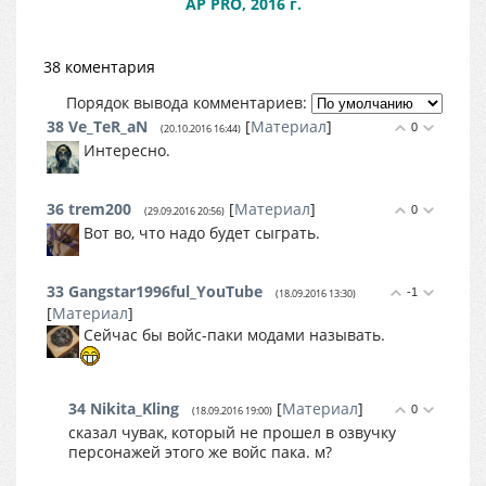
AP PRO, 2016 г.
38 коментария
Порядок вывода комментариев:
38
Ve_TeR_aN
[
Материал
]
0
(20.10.2016 16:44)
Интересно.
36
trem200
[
Материал
]
0
(29.09.2016 20:56)
Вот во, что надо будет сыграть.
33
Gangstar1996ful_YouTube
-1
(18.09.2016 13:30)
[
Материал
]
Сейчас бы войс-паки модами называть.
34
Nikita_Kling
[
Материал
]
0
(18.09.2016 19:00)
сказал чувак, который не прошел в озвучку
персонажей этого же войс пака. м?