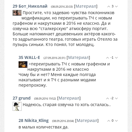
29
Бот_Николай
[
Материал
]
3
(08.09.2016 20:33)
Простите, что задеваю чувства поклонников
модификации, но переигрывать ТЧ с новым
графеном и накрутками в 2016 не классно. Да и
озвучка всю "сталкерскую" атмосферу портит.
Больше напоминает дешевеньких актёров какого-
то задрыпанного театра, готовых играть Отелло за
пузырь синьки. Кто понял, тот молодец.
35
WALL-E
[
Материал
]
-1
(27.09.2016 20:31)
>переигрывать ТЧ с новым графеном и
накрутками в 2016 не классно
Чому бы и нет? Меня каждые полгода
накатывает и я ТЧ с разными модами
перепрохожу.
27
grund
[
Материал
]
-2
(08.09.2016 19:52)
Надеюсь, старая озвучка то хоть осталась..
28
Nikita_Kling
[
Материал
]
0
(08.09.2016 20:04)
в малых количествах да.