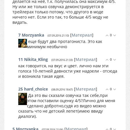
делается на неё, т.к. получилась она максимум 4/5.
Ну или же только озвучка демонстрируется в
трейлерах только потому, что другого в моде
ничего нет. Если это так, то больше 4/5 моду не
видать.
7
Morzyanka
[
Материал
]
0
(07.09.2016 21:10)
еще будут два протагониста. Это как
минимум необычно
11
Nikita_Kling
[
Материал
]
0
(07.09.2016 21:33)
как говорится, на вкус и цвет. лично нам эти
голоса 10-летней давности уже надоели - отсюда
и возникла такая идея.
25
hard_choice
[
Материал
]
0
(08.09.2016 18:47)
Да это вы сказали озвучка так себе,при
этом поставили оценку 4/5?Лично для меня
сделано добротно,судя из видео можно
сказать что не детский лепет(имею ввиду
диалоги).
5
Morzyanka
[
Материал
]
0
(07.09.2016 21:06)