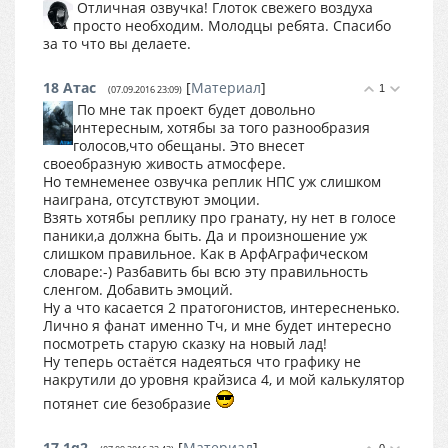
Отличная озвучка! Глоток свежего воздуха
просто необходим. Молодцы ребята. Спасибо
за то что вы делаете.
18
Атас
[
Материал
]
1
(07.09.2016 23:09)
По мне так проект будет довольно
интересным, хотябы за того разнообразия
голосов,что обещаны. Это внесет
своеобразную живость атмосфере.
Но темнеменее озвучка реплик НПС уж слишком
наиграна, отсутствуют эмоции.
Взять хотябы реплику про гранату, ну нет в голосе
паники,а должна быть. Да и произношение уж
слишком правильное. Как в АрфАграфическом
словаре:-) Разбавить бы всю эту правильность
сленгом. Добавить эмоций.
Ну а что касается 2 пратогонистов, интересненько.
Лично я фанат именно Тч, и мне будет интересно
посмотреть старую сказку на новый лад!
Ну теперь остаётся надеяться что графику не
накрутили до уровня крайзиса 4, и мой калькулятор
потянет сие безобразие
17
1q2
[
Материал
]