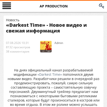
AP PRODUCTION
Новость
«Darkest Time» - Новое видео и
свежая информация
07.08.2026 10:31
Аdmin
8132 просмотров
38 комментария
На днях официальный канал разрабатываемой
модификации
«Darkest Time»
пополнился двумя
новыми видео. Разработчики решили в очередной раз
продемонстрировать, пожалуй, самую сильную
составляющую проекта – самостоятельную озвучку
персонажей. Двухминутный трейлер предлагает нам
познакомиться с некоторыми бытовыми репликами
сталкеров, которые будут произноситься в костров или
во время отдыха. В этом же ролике можно услышать