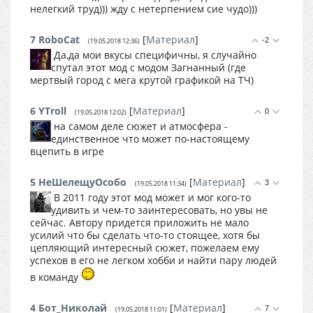
нелегкий труд))) жду с нетерпением сие чудо)))
7
RoboCat
[
Материал
]
-2
(19.05.2018 12:36)
Да,да мои вкусы специфичны, я случайно
спутал этот мод с модом Загнанный (где
мертвый город с мега крутой графикой на ТЧ)
6
YTroll
[
Материал
]
0
(19.05.2018 12:02)
на самом деле сюжет и атмосфера -
единственное что может по-настоящему
вцепить в игре
5
НеШелещуОсобо
[
Материал
]
3
(19.05.2018 11:34)
В 2011 году этот мод может и мог кого-то
удивить и чем-то заинтересовать, но увы не
сейчас. Автору придется приложить не мало
усилий что бы сделать что-то стоящее, хотя бы
цепляющий интересный сюжет, пожелаем ему
успехов в его не легком хобби и найти пару людей
в команду
4
Бот_Николай
[
Материал
]
7
(19.05.2018 11:01)