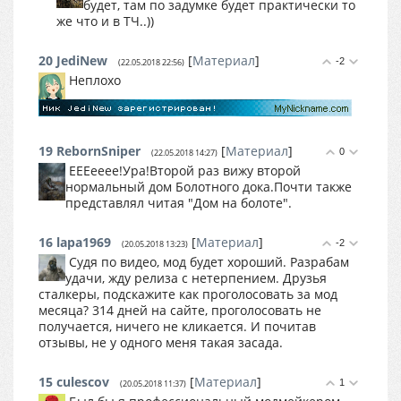
будет, там по задумке будет практически то
же что и в ТЧ..))
20
JediNew
[
Материал
]
-2
(22.05.2018 22:56)
Неплохо
19
RebornSniper
[
Материал
]
0
(22.05.2018 14:27)
ЕЕЕееее!Ура!Второй раз вижу второй
нормальный дом Болотного дока.Почти также
представлял читая "Дом на болоте".
16
lapa1969
[
Материал
]
-2
(20.05.2018 13:23)
Судя по видео, мод будет хороший. Разрабам
удачи, жду релиза с нетерпением. Друзья
сталкеры, подскажите как проголосовать за мод
месяца? 314 дней на сайте, проголосовать не
получается, ничего не кликается. И почитав
отзывы, не у одного меня такая засада.
15
culescov
[
Материал
]
1
(20.05.2018 11:37)