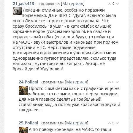
21
jack413
[
Материал
]
0
(23.05.2018 00:32)
Локации отличные, особенно поразили
подземелья. Да и ЗГРЛС "Дуга", если это была
она в Лиманске - просто отлично сделана. Что
сразу бросилось "в уши" - в катакомбах слышно
карканье ворон (совсем нехорошо), на свалке и
кордоне - лай собак (если они будут, то пойдет), а
на ЧАЭС - звуки выстрелов и канонада при полном
отсутствии НПС. Черт, такие подземные
расширения и дополнения к уровням лично меня
одновременно пугают (представляю, сколько туда
напихают мутантов) и восхищают. Автор, не
бросай дело! Жду релиз!
24
Policai
[
Материал
]
0
(20.07.2018 17:26)
Просто с амбиетом как и с графикой ещё не
работал, это в самом конце, перед выходом.
Для меня главное сделать играбельный
стабильный мод, а потом уже красивости звуки и
так далее...
25
Policai
[
Материал
]
0
(20.07.2018 17:29)
А по поводу кононады на ЧАЭС, то так и