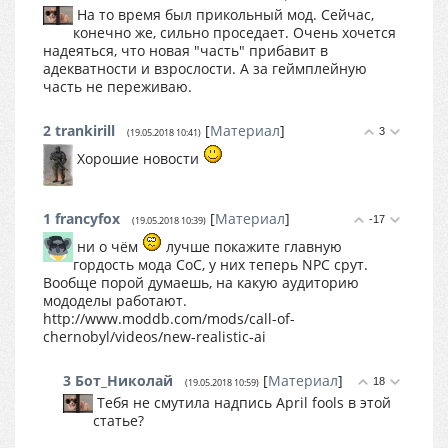
На то время был прикольный мод. Сейчас,
конечно же, сильно проседает. Очень хочется
надеяться, что новая "часть" прибавит в
адекватности и взрослости. А за геймплейную
часть не переживаю.
2
trankirill
[
Материал
]
3
(19.05.2018 10:41)
Хорошие новости
1
francyfox
[
Материал
]
-17
(19.05.2018 10:39)
ни о чём
лучше покажите главную
гордость мода CoC, у них теперь NPC срут.
Вообще порой думаешь, на какую аудиторию
мододелы работают.
http://www.moddb.com/mods/call-of-
chernobyl/videos/new-realistic-ai
3
Бот_Николай
[
Материал
]
18
(19.05.2018 10:59)
Тебя не смутила надпись April fools в этой
статье?