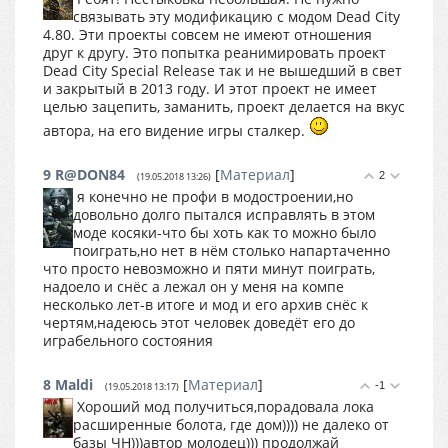
связывать эту модификацию с модом Dead City
4.80. Эти проекты совсем не имеют отношения
друг к другу. Это попытка реанимировать проект
Dead City Special Release так и не вышедший в свет
и закрытый в 2013 году. И этот проект не имеет
целью зацепить, заманить, проект делается на вкус
автора, на его видение игры сталкер.
9
R@DON84
[
Материал
]
2
(19.05.2018 13:26)
я конечно не профи в модостроении,но
довольно долго пытался исправлять в этом
моде косяки-что бы хоть как то можно было
поиграть,но нет в нём столько напартаченно
что просто невозможно и пяти минут поиграть,
надоело и снёс а лежал он у меня на компе
несколько лет-в итоге и мод и его архив снёс к
чертям,надеюсь этот человек доведёт его до
играбельного состояния
8
Maldi
[
Материал
]
-1
(19.05.2018 13:17)
Хороший мод получиться,порадовала лока
расширенные болота, где дом)))) не далеко от
базы ЧН)))автор молодец))) продолжай