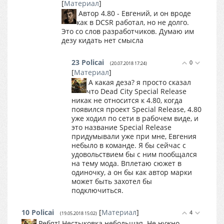
[
Материал
]
Автор 4.80 - Евгений, и он вроде
как в DCSR работал, но не долго.
Это со слов разработчиков. Думаю им
дезу кидать нет смысла
23
Policai
0
(20.07.2018 17:24)
[
Материал
]
А какая деза? я просто сказал
что Dead City Special Release
никак не относится к 4.80, когда
появился проект Special Release, 4.80
уже ходил по сети в рабочем виде, и
это название Special Release
придумывали уже при мне, Евгения
небыло в команде. Я бы сейчас с
удовольствием бы с ним пообщался
на тему мода. Вплетаю сюжет в
одиночку, а он бы как автор марки
может быть захотел бы
подключиться.
10
Policai
[
Материал
]
4
(19.05.2018 15:02)
Ребят! Нестыковка небольшая. Не нужно