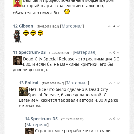
Был бы я профессиональный модмейкером
который шарит в заселении сталкеров,
обязательно помог бы...
12
Gibson
[
Материал
]
-4
(19.05.2018 19:21)
11
Spectrum-DS
[
Материал
]
0
(19.05.2018 16:41)
Dead City Special Release - это реанимация DC
4.80, и если бы не мамкины критики, его бы
довели до конца.
13
Policai
[
Материал
]
2
(19.05.2018 19:40)
Нет. Всё что было сделано в Dead City
Special Release, было сделано мной. С
Евгением, кажется так звали автора 4.80 я даже
не знаком.
14
Spectrum-DS
0
(20.05.2018 07:32)
[
Материал
]
Странно, мне разработчики сказали