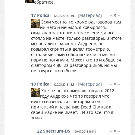
обратное.
17
Policai
[
Материал
]
0
(20.05.2018 13:47)
Если честно, то кроме разговоров там
ни чего и небыло, я ковырялся,
скидывал заготовки на заселение, а всё
стояло на месте, только разговоры. В итоге
мы остались вдвоём с Андреем, он
ковырял скрипты я делал геометрию,
остальные сами собой исчезли, а мы на
пару не потянули. Может кто то и общался
с автором 4.80, из разговорщиков, но мы
не в курсе этого были...
18
Policai
[
Материал
]
0
(20.05.2018 13:51)
Хотя счас вспоминаю, тогда в 2012
году Андрюха что то говорил что
некто связывался с авторам и он
притензий к названию Dead City как к
своей марке не имеет... И это всё что я
знаю...
22
Spectrum-DS
0
(20.07.2018 16:54)