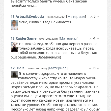
вывозит? только банить умеем? Сайт засран
непойми чем...
15
ArbuzikSvoboda
[
Материал
]
0
(09.01.2020 22:42)
Ясно, снова 19 год начинается...
13
RaiderGame
[
Материал
]
-1
(09.01.2020 20:44)
Неплохой мод, особенно для первого раза, вот
только забавно, когда всех убиваешь, перед
тобой появляются снова военные и бегут, как
ошарашенные. Забавненько)
12
_Bolt_
[
Материал
]
13
(09.01.2020 18:12)
Это конечно здорово, что отношение к
количеству и качеству контента модов очень
серьёзное, ведь некоторые проекты установили
недосягаемую планку, но вы теперь зажрались. На
самом деле ещё и отнеслись без уважения занизив
оценки им, ещё и просит что-то ещё. Стыд. Не
будет после них каждый новый мод являться на
таком же уровне. Особенно при таком отношении.
Несколько лет назад например радовались любому