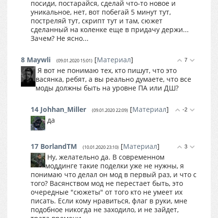
посиди, постарайся, сделай что-то новое и
уникальное, нет, вот побегай 5 минут тут,
постреляй тут, скрипт тут и там, сюжет
сделанный на коленке еще в придачу держи...
Зачем? Не ясно...
8
Maywli
[
Материал
]
7
(09.01.2020 15:01)
Я вот не понимаю тех, кто пишут, что это
васянка, ребят, а вы реально думаете, что все
моды должны быть на уровне ПА или ДШ?
14
Johhan_Miller
[
Материал
]
-2
(09.01.2020 22:09)
да
17
BorlandTM
[
Материал
]
3
(10.01.2020 23:10)
Ну, желательно да. В современном
моддинге такие поделки уже не нужны, я
понимаю что делал он мод в первый раз, и что с
того? Васянством мод не перестает быть, это
очередные "сюжеты" от того кто не умеет их
писать. Если кому нравиться, флаг в руки, мне
подобное никогда не заходило, и не зайдет,