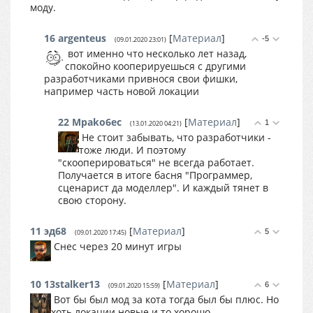
моду.
16
argenteus
[
Материал
]
-5
(09.01.2020 23:01)
вот именно что несколько лет назад,
спокойно кооперируешься с другими
разработчиками привнося свои фишки,
например часть новой локации
22
Mpako6ec
[
Материал
]
1
(13.01.2020 04:21)
Не стоит забывать, что разработчики -
тоже люди. И поэтому
"скооперироваться" не всегда работает.
Получается в итоге басня "Программер,
сценарист да моделлер". И каждый тянет в
свою сторону.
11
эд68
[
Материал
]
5
(09.01.2020 17:45)
Снес через 20 минут игры
10
13stalker13
[
Материал
]
6
(09.01.2020 15:59)
Вот бы был мод за кота тогда был бы плюс. Но
хоть локации новые и то хорошо.