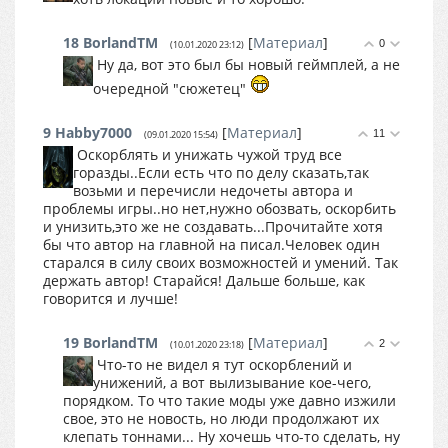
18
BorlandTM
[
Материал
]
0
(10.01.2020 23:12)
Ну да, вот это был бы новый геймплей, а не
очередной "сюжетец"
9
Habby7000
[
Материал
]
11
(09.01.2020 15:54)
Оскорблять и унижать чужой труд все
горазды..Если есть что по делу сказать,так
возьми и перечисли недочеты автора и
проблемы игры..но нет,нужно обозвать, оскорбить
и унизить,это же не создавать...Прочитайте хотя
бы что автор на главной на писал.Человек один
старался в силу своих возможностей и умений. Так
держать автор! Старайся! Дальше больше, как
говорится и лучше!
19
BorlandTM
[
Материал
]
2
(10.01.2020 23:18)
Что-то не видел я тут оскорблений и
унижений, а вот вылизывание кое-чего,
порядком. То что такие моды уже давно изжили
свое, это не новость, но люди продолжают их
клепать тоннами... Ну хочешь что-то сделать, ну