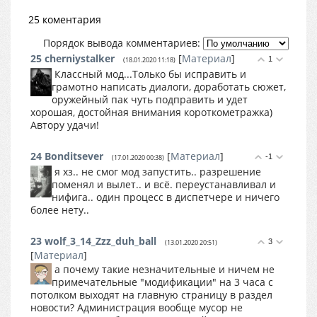
25 коментария
Порядок вывода комментариев:
25
cherniystalker
[
Материал
]
1
(18.01.2020 11:18)
Классный мод...Только бы исправить и
грамотно написать диалоги, доработать сюжет,
оружейный пак чуть подправить и удет
хорошая, достойная внимания короткометражка)
Автору удачи!
24
Bonditsever
[
Материал
]
-1
(17.01.2020 00:38)
я хз.. не смог мод запустить.. разрешение
поменял и вылет.. и всё. переустанавливал и
нифига.. один процесс в диспетчере и ничего
более нету..
23
wolf_3_14_Zzz_duh_ball
3
(13.01.2020 20:51)
[
Материал
]
а почему такие незначительные и ничем не
примечательные "модификации" на 3 часа с
потолком выходят на главную страницу в раздел
новости? Администрация вообще мусор не