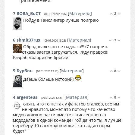
трата времени.
7
BOBA_BuCT
[
Материал
]
2
(09.01.2020 13:26)
Пойду в Ганслингер лучше поиграю
6
shmit37rus
[
Материал
]
-3
(09.01.2020 13:25)
Обрадовался,но не надолго!!!х7 напрочь
отказывается загружаться...Жду правок!!!
Разраб молорик,не бросай!
5
Бурбон
[
Материал
]
8
(09.01.2020 13:12)
Даёшь больше историй!
4
argenteus
[
Материал
]
8
(09.01.2020 12:35)
опять что то не так у фанатов сталкер, все им
не нравится, может это потому что качество
модов должно расти вместе с численностью
мододелов в одной команде? "ой да что ты, я лучше
переберу 10 васямодов может хоть один норм
будет"