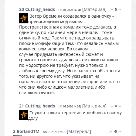
20
Cutting_heads
[
Материал
]
5
(11.01.2020 14:34)
Ветер Времени создавался в одиночку -
превосходный мод вышел.
Пространственная аномалия тоже делалась в
одиночку, по крайней мере в начале, - тоже
отличный мод. Так что не надо оправдывать
плохие модификации тем, что делались малым
количеством человек. Во всяком
случае,придумать интересный сюжет и
грамотно написать диалоги - никаких навыков
по модострою не требует, нужно только и
любовь к своему делу. Но в васянках обычно ни
того, ни другого нет, что указывает на
наплевательское отношение авторов или па то
что они либо слишком малолетние, либо
слишком глупые.
21
Cutting_heads
[
Материал
]
0
(11.01.2020 14:35)
*нужно только терпение и любовь к своему
делу
3
BorlandTM
[
Материал
]
-5
(09.01.2020 12:07)