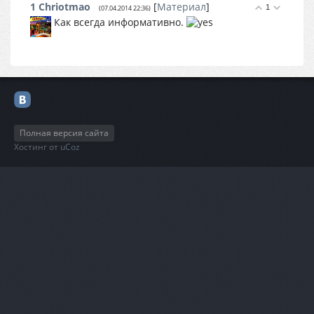
1
Chriotmao
[
Материал
]
1
(07.04.2014 22:36)
Как всегда информативно.
Полная версия сайта
Хостинг от
uCoz