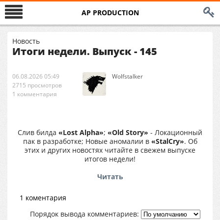
AP PRODUCTION
Новость
Итоги недели. Выпуск - 145
06.08.2026 05:49
Wolfstalker
2715 просмотров
1 комментария
Слив билда
«Lost Alpha»
;
«Old Story»
- Локационный
пак в разработке; Новые аномалии в
«StalCry»
. Об
этих и других новостях читайте в свежем выпуске
итогов недели!
Читать
1 коментария
Порядок вывода комментариев: