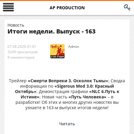
AP PRODUCTION
Новость
Итоги недели. Выпуск - 163
07.08.2026 01:01
Аdmin
3249 просмотров
9 комментария
Трейлер
«Смерти Вопреки 3. Осколок Тьмы»
; Cводка
информации по
«Sigerous Mod 3.0: Красный
Октябрь»
; Демонстрация графики
«NLC 6.Путь к
Истине»
; Новая часть
«Путь Человека»
– в
разработке! Об этих и многих других новостях вы
узнаете в 163-м выпуске итогов недели!
Читать