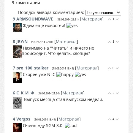
9 коментария
Порядок вывода комментариев:
9
ARMSOUNDWAVE
[
Материал
]
1
(18.09.2014 23:51)
Ждём ещё новостей!
8
JRYiN
[
Материал
]
1
(18.09.2014 22:01)
Нажимаю на "Читать" и ничего не
происходит. Что делать, хлопцы?
7
pro_100_stalker
[
Материал
]
0
(18.09.2014 18:49)
Скорее уже NLC
6
С_К_И_Ф
[
Материал
]
2
(16.09.2014 21:24)
Выпуск месяца стал выпуском недели.
4
Vergos
[
Материал
]
4
(16.09.2014 18:49)
Очень жду SGM 3.0.