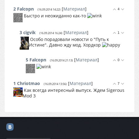
2
Falcopn
[
Материал
]
4
(16.09.2014 14:22)
Быстро и неожиданно как-то
3
cigvik
[
Материал
]
1
(16.09.2014 16:24)
Особо порадовали новости о "Путь к
Истине". Давно жду мод. Хордкор
5
Falcopn
[
Материал
]
0
(16.09.2014 21:13)
1
Chriotmao
[
Материал
]
7
(16.09.2014 13:56)
Как всегда интересный выпуск. Ждем Sigerous
Mod 3