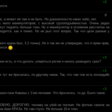
+2
ются.
0
, а может её там и не быть. Но доказательств каких либо, нет.
ь мало манипуляторов, с высокой грузоподъёмностью. Очень редко
могут поднять больше тонн. Ну и манипулятор в основном рассчитан на
одятся, как я понял. Но не рыл этот вопрос. Так что цели разные у
ого крана был, 3.2 тонны). Но я так же не утверждаю, что я прям прав,
вится
+2
они есть, и что делать- упереться рогом и начать разводить срач?
+1
 тут же бросалась, по другому никак. Так, что там тож есть коландайк
+3
захстане Камазы с 2-мя печками. Что бросалось. то да. Было такое.
НОВУЮ, ДОРОГУЮ, технику на убой не погонит. На фотках свалок ни
а базе КРАЗа. Но там глухо. Не больше 10-и тонн.