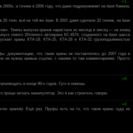
+1
2000х, а точнее в 2006 году, что даже подразумевает на базе Камаза,
 20 тонн, всё на той же базе. В 2001 даже сделали 32 тонник, на базе
нов». Темпы выпуска кранов нарастали из месяца в месяц — на конец
пуск нового 20тонного автокрана КС-4574, созданного на базе шасси
ускает краны КТА-18, КТА-25, КТА-28 и КТА-32 грузоподъёмностью
фы, документацию, что такие краны не поставлялись до 2007 года в
не не нужны кривые ссылки, с какими то там комментариями. Просто
+5
роизводить в конце 90-х годов. Гугл в помошь.
о проще зегнать манипулятор. Это я как строитель говорю.
+2
этих кранов). Ещё раз. Пруфы есть на то, что такие краны туда не