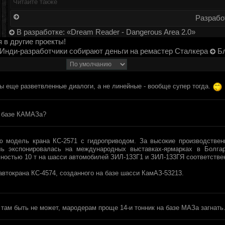
Читайте также
Разрабо
В разработке: «Dream Reader - Dangerous Area 2.0»
 в другие проекты!
Инди-разработчики собирают деньги на ремастер Сталкера
Бл
ы еще разветвленные диалоги, а не линейные - вообще супер тогда.
а базе КАМАЗа?
 модель крана КС-2571 с гидроприводом. За высокие производствен
ь экспонировалась на международных выставках-ярмарках в Болгар
мностью 10 т на шасси автомобилей ЗИЛ-133Г1 и ЗИЛ-133ГЯ соответстве
автокрана КС-4574, созданного на базе шасси КамАЗ-53213.
 там быть не может, мародерам проще 14-и тонник на базе МАЗа загнать