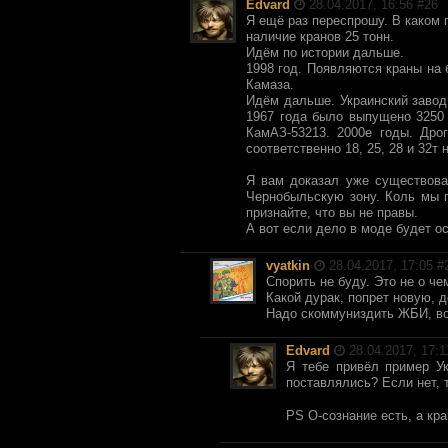
Edvard
28.04.2017, 16:56 #
26
Я ещё раз переспрошу. В каком 
наличие кранов 25 тонн.
Идём по истории дальше.
1998 год. Появляются краны на б
Камаза.
Идём дальше. Украинский завод
1967 года было выпущено 3250 
КамАЗ-53213. 2000е годы. Дро
соответственно 18, 25, 28 и 32т
Я вам доказал уже существован
Чернобыльскую зону. Коль мы г
признайте, что вы не правы.
А вот если дело в моде будет ос
vyatkin
28.04.2017, 17:05 #
Спорить не буду. Это не о ч
Какой дурак, попрет новую, 
Надо скоммуниздить ЖБИ, воз
Edvard
28.04.2017, 17:1
Я тебе привёл пример Ук
поставлялись? Если нет, 
PS О-сознание есть, а кр