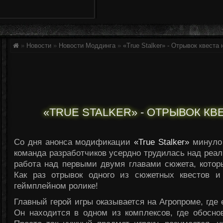
»
Новости
»
Новости Моддинга
»
«True Stalker» - Отрывок квеста
«TRUE STALKER» - ОТРЫВОК К
Со дня анонса модификации
«True Stalker»
минуло 
команда разработчиков усердно трудилась над реал
работа над первыми двумя главами сюжета, котор
Как раз отрывок одного из сюжетных квестов 
геймплейном ролике!
Главный герой игры оказывается на Агропроме, где
Он находится в одном из комплексов, где обосно