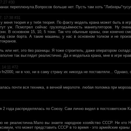
7:27 #
30
кранах переплюнула.Вопросов больше нет. Пусть там хоть "Либхеры"тусу
, 17:38 #
31
у меня теория и у тебя теория. По факту модель крана может быть в игре
ут уж. Псмотрел сейчас грузоподъёмность манипуляторов. Ну очен
онн. В основном 15, 10, 5 тонн. Так что обычные краны, они конечно с
од свои борта. А такие машины, у нас в основном толком и не произв
токранов.
ль или нет, это без разницы. Я тоже строитель, даже оператором складск
 вполне так выглядит реалистично. Да и моделька крана, мне в игре нра
 14:11 #
72
fn2000, ни в чзо, ни в саму страну их никогда не поставляли... Однако, 
талась почти вся техника, в вечной мерзлоте. любая поломка при морозах
я 2 года распределялась по Союзу. Сам лично видел в постсоветском Ка
но не реалистична.Мало вы знаете народное хозяйство СССР. Ни кто 
ксимум, что может представить СССР в то время - это армейские краны н