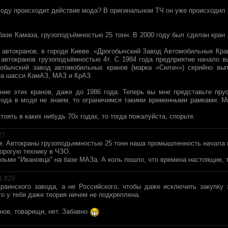
году происходит действие мода? В оригинальном ТЧ он уже происходил в 
азе Камаза, грузоподъёмностью 25 тонн. В 2000 году был сделан кран в
 автокранов, в городе Киеве. «Дрогобычский Завод Автомобильных Кра
автокранов грузоподъёмностью 4т. С 1984 года предприятие начало вы
гобычский завод автомобильных кранов (марка «Силач») серийно вып
 на шасси КамАЗ, МАЗ и КрАЗ.
ие этих кранов, даже до 1986 года. Теперь вы мне представьте пру
ода в моде не знаем, то ограничимся такими временными рамками. М
тоять в каких нибудь 70х годах, то тогда пожалуйста, спорьте.
27
ем. Автокраны грузоподьемностью 25 тонн наша промышленность начала п
дорогую технику в ЧЗО.
ьми "Ивановца" на базе МАЗа. А коль пошло, что времена настоящие, т
1 #
29
раинского завода, а не Российского, чтобы даже исключить закупку 
то у тебя даже теория ничем не подкреплена.
анов, товарищи, нет. Забавно
.