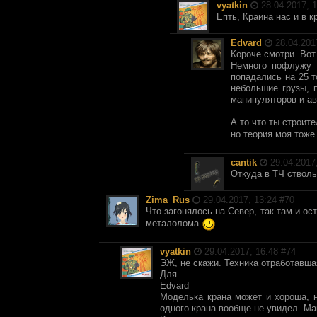
vyatkin
28.04.2017, 1
Епть, Краина нас и в 
Edvard
28.04.2017
Короче смотри. Вот 
Немного пофлужу т
попадались на 25 т
небольшие грузы, п
манипуляторов и ав
А то что ты строите
но теория моя тоже
cantik
29.04.2017,
Откуда в ТЧ стволы 
Zima_Rus
29.04.2017, 13:24 #
70
Что загонялось на Север, так там и ос
металолома
vyatkin
29.04.2017, 16:48 #
74
ЭЖ, не скажи. Техника отработавша
Для
Edvard
Моделька крана может и хороша, 
одного крана вообще не увидел. Ма