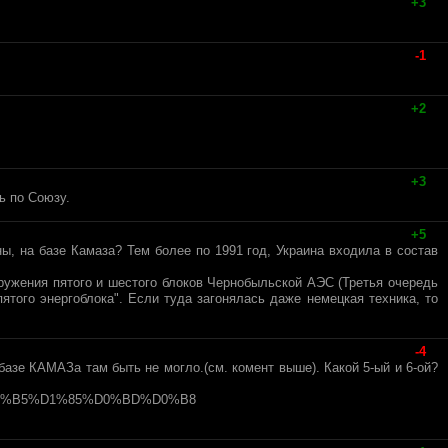
+3
-1
+2
+3
ь по Союзу.
+5
ы, на базе Камаза? Тем более по 1991 год, Украина входила в состав
ружения пятого и шестого блоков Чернобыльской АЭС (Третья очередь
ятого энергоблока". Если туда загонялась даже немецкая техника, то
-4
 базе КАМАЗа там быть не могло.(см. комент выше). Какой 5-ый и 6-ой?
%D0%B5%D1%85%D0%BD%D0%B8