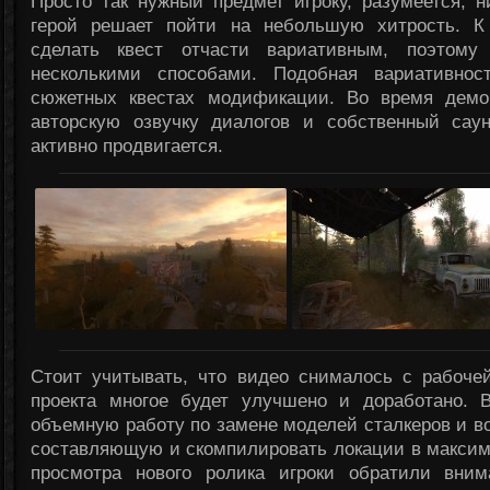
Просто так нужный предмет игроку, разумеется, н
герой решает пойти на небольшую хитрость. К 
сделать квест отчасти вариативным, поэтому
несколькими способами. Подобная вариативнос
сюжетных квестах модификации. Во время демо
авторскую озвучку диалогов и собственный саун
активно продвигается.
Стоит учитывать, что видео снималось с рабоче
проекта многое будет улучшено и доработано. В
объемную работу по замене моделей сталкеров и в
составляющую и скомпилировать локации в максима
просмотра нового ролика игроки обратили вним