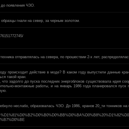
 до появления ЧЗО.
 образцы гнали на север, за черным золотом.
376151772745/
 техника отправлялась на севера, по прошествии 2-х лет, распределялас
оду происходит действие в моде? В каком году выпустили данные кран
ься такой кран.
, что задолго до пуска последних энергоблоков существовала идея соо
тельно-монтажные работы, и на январь 1986 года планировался пуск п
вую.
 ебнуло неслабо, образовалась ЧЗО. До 1986, кранов 20_ти тонников на
arch?text=%D1%81%D0%B2%D0%B0%D0%BB%D0%BA%D0%B8%20%D1%82
0%B7%D0%BE