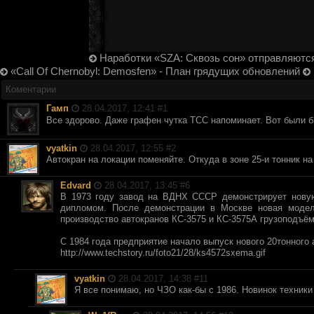
Наработки «SZA: Сквозь сон» отправляются
«Call Of Chernobyl: Demosfen» - План грядущих обновлений
Коментарии
Гамп
28.04.2017, 12:41 #
1
Все здорово. Даже графен чутка ТСС напоминает. Вот были б
vyatkin
28.04.2017, 12:55 #
2
Автокран на локации поменяйте. Откуда в зоне 25-и тонник н
Edvard
28.04.2017, 13:45 #
6
В 1973 году завод на ВДНХ СССР демонстрирует новую
дипломом. После демонстрации в Москве новая модел
производство автокранов КС-3575 и КС-3575А грузоподъё
С 1984 года предприятие начало выпуск нового 20тонного 
http://www.techstory.ru/foto21/28/ks4572sxema.gif
vyatkin
28.04.2017, 14:38 #
11
Я все понимаю, но ЧЗО как-бы с 1986. Новинок техники