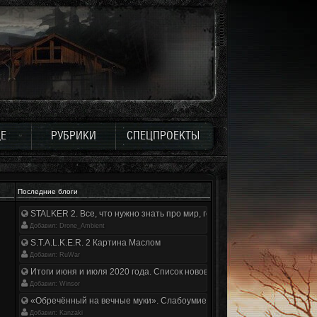
Е
РУБРИКИ
СПЕЦПРОЕКТЫ
Последние блоги
STALKER 2. Все, что нужно знать про мир, геймплей и сюжет | Разбор
Добавил: Drone_Ambient
S.T.A.L.K.E.R. 2 Картина Маслом
Добавил: RuWar
Итоги июня и июля 2020 года. Список нововведений
Добавил: Winsor
«Обречённый на вечные муки». Слабоумие и отвага
Добавил: Kanzaki