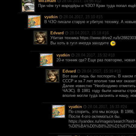
Wo1fRam
28.04.2017, 14:56 #
12
При чём тут мародёры и ЧЗО? Кран туда попал ещё
vyatkin
28.04.2017, 15:10 #
15
В ЧЗО пихали старую и убитую технику. А новые
Edvard
28.04.2017, 15:18 #
16
Убитая техника https://www.drive2.ru/b/288230
Вы хоть в гугл иногда заходите
vyatkin
28.04.2017, 15:32 #
18
20-и тонник где? Еще раз повторяю, новая
Edvard
28.04.2017, 15:39 #
19
Вот вам лишь бы поспорить. В каком г
СССР и за 7 лет вполне там мог оказат
Далее известно "Необходимо отметить
ЧАЭС). В 1981 году были начаты строи
вполне могли туда загонять и нашу, но
vyatkin
28.04.2017, 16:33 #
24
По спорить, это мы всегда. В 1986,
После 4-ого оклематься бы.
https://yandex.ru/images/se
%D0%BA%D0%B8%20%D1%87%D