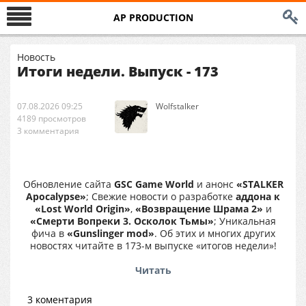
AP PRODUCTION
Новость
Итоги недели. Выпуск - 173
07.08.2026 09:25
Wolfstalker
4189 просмотров
3 комментария
Обновление сайта
GSC Game World
и анонс
«STALKER
Apocalypse»
; Свежие новости о разработке
аддона к
«Lost World Origin»
,
«Возвращение Шрама 2»
и
«Смерти Вопреки 3. Осколок Тьмы»
; Уникальная
фича в
«Gunslinger mod»
. Об этих и многих других
новостях читайте в 173-м выпуске «итогов недели»!
Читать
3 коментария