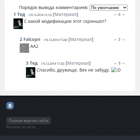
Порядок вывода комментариев:
1
Тед
[
Материал
]
0
(16.12.2014 12:12)
С какой модификации этот скриншот?
2
Falcopn
[
Материал
]
2
(16.12.2014 17:24)
AA2
3
Тед
[
Материал
]
3
(16.12.2014 17:32)
Спасибо, дружище. Век не забуду.
Полная версия сайта
Хостинг от
uCoz