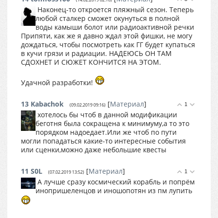
Наконец-то откроется пляжный сезон. Теперь
любой сталкер сможет окунуться в полной
воды камыши болот или радиоактивной речки
Припяти, как же я давно ждал этой фишки, не могу
дождаться, чтобы посмотреть как ГГ будет купаться
в кучи грязи и радиации. НАДЕЮСЬ ОН ТАМ
СДОХНЕТ И СЮЖЕТ КОНЧИТСЯ НА ЭТОМ.
Удачной разработки!
13
Kabachok
[
Материал
]
1
(09.02.2019 09:16)
хотелось бы чтоб в данной модификации
беготня была сокращена к минимуму,а то это
порядком надоедает.Или же чтоб по пути
могли попадаться какие-то интересные события
или сценки,можно даже небольшие квесты
11
S0L
[
Материал
]
1
(07.02.2019 13:52)
А лучше сразу космический корабль и попрём
инопришеленцов и иношопотян из пм лупить