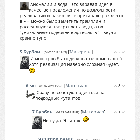
Аномалии и вода - это здравая идея в
качестве предложения по возможности
реализации и развития, в оригинале разве что
в ЧН можно было заметить трамплин и
рассеявшуюся поверхность воды, а вот
"уникальные подводные артефакты" - звучит
крайне тупо.
5
Бурбон
[
Материал
]
2
(06.02.2019 15:47)
И монстров бы подводных не помешало.:)
Хотя реализация наверно сложная будет.
6
svi
[
Материал
]
3
(06.02.2019 15:54)
Сразу не советую надеяться на
подводных мутантов.
7
Бурбон
[
Материал
]
1
(06.02.2019 15:55)
Не ну да. Эт я так.
9
Cutting_heads
3
(06.02.2019 20:34)