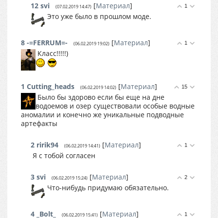
12
svi
[
Материал
]
1
(07.02.2019 14:47)
Это уже было в прошлом моде.
8
-=FERRUM=-
[
Материал
]
1
(06.02.2019 19:02)
Класс!!!!!)
1
Cutting_heads
[
Материал
]
15
(06.02.2019 14:02)
Было бы здорово если бы еще на дне
водоемов и озер существовали особые водные
аномалии и конечно же уникальные подводные
артефакты
2
ririk94
[
Материал
]
1
(06.02.2019 14:41)
Я с тобой согласен
3
svi
[
Материал
]
2
(06.02.2019 15:24)
Что-нибудь придумаю обязательно.
4
_Bolt_
[
Материал
]
1
(06.02.2019 15:41)