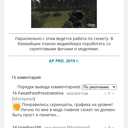
Параллельно с этим ведется работа по сюжету. В
ближайших планах модмейкера поработать со
скриптовыми фичами и моделями.
AP PRO, 2019 г.
15 коментария
Порядок вывода комментариев:
15
FanatPostProstranstva
1
(02.03.2019 17:24)
[
Материал
]
Понравились скриншоты, графика на уровне!
Лично по мне в модх главное сюжет он должен
быть прост и понятен...
14
tomfoss100
[
Материал
]
3
(14.02.2019 02:10)