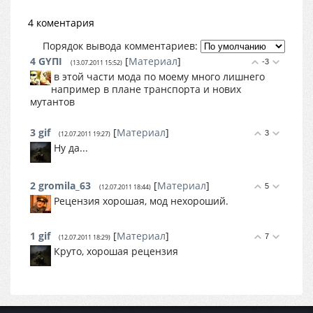
4 коментария
Порядок вывода комментариев:
4
GYПІ
[
Материал
]
-3
(13.07.2011 15:52)
в этой части мода по моему много лишнего
например в плане транспорта и нових
мутантов
3
gif
[
Материал
]
3
(12.07.2011 19:27)
Ну да...
2
gromila_63
[
Материал
]
5
(12.07.2011 18:44)
Рецензия хорошая, мод нехороший.
1
gif
[
Материал
]
7
(12.07.2011 18:29)
Круто, хорошая рецензия