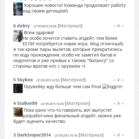
Хорошие новости! Команда продолжает работу
над своим детищем!)
6
dobry
[
Материал
]
0
(21.09.2015 23:59)
Всем здарова!
Не особо хочется ставить апдейт, тем более
ЕСЛИ потребуется новая игра. Мод отличный)
А так кроме пары вылетов, которые прекратились
по ходу прохождения, особо не заметил багов и
недочетов и уже привык к такому "балансу" со
стороны врагов нпс с оружием =)
5
Skybox
[
Материал
]
2
(21.09.2015 22:32)
Оружейку жду больше чем сам Final
4
Stalker89
[
Материал
]
0
(21.09.2015 16:25)
Пока рано что-то говорить, вот выпустят
разработчики финальный апдейт, можно уже
будет оценить качество.
3
DarkSniper2014
[
Материал
]
0
(21.09.2015 16:15)