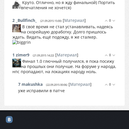
Круто. Отлично, но я жду финальной) Портить
впечатления не хочется)
2
_Bullfinch_
[
Материал
]
0
(21.09.2015 15:00)
В своё время не стал устанавливать, надеясь
на скорейшую доработку. Долго пришлось
ждать. Видать, ещё подожду, я же сталкер.
1
zimer9
[
Материал
]
0
(21.09.2015 14:22)
Финал 1.0 глючный получился, я пока посижу
на прошлых они получше. На форуме у народа,
нпс пропадают, на локациях народу ноль.
7
makushka
[
Материал
]
0
(22.09.2015 00:06)
уже исправили в патче