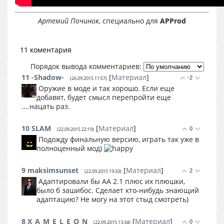
Артемий Починок
, специально для
APProd
11 коментария
Порядок вывода комментариев:
11
-Shadow-
[
Материал
]
-2
(26.09.2015 11:57)
Оружие в моде и так хорошо. Если еще
добавят, будет смысл перепройти еще
....нацать раз.
10
SLAM
[
Материал
]
0
(22.09.2015 22:19)
Подожду финальную версию, играть так уже в
полноценный мод)
9
maksimsunset
[
Материал
]
2
(22.09.2015 19:33)
Адаптировали бы AA 2.1 плюс их плюшки,
было б зашибос. Сделает кто-нибудь знающий
адаптацию? Не могу на этот стыд смотреть)
8
X_A_M_E_L_E_O_N
[
Материал
]
0
(22.09.2015 13:34)