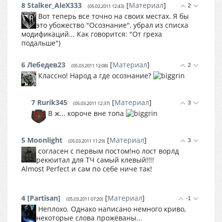
8
Stalker_AleX333
[
Материал
]
2
(05.03.2011 12:43)
Вот теперь все точно на своих местах. Я бы
это убожество "Осознание", убрал из списка
модификаций... Как говорится: "От греха
подальше")
6
Лебедев23
[
Материал
]
2
(05.03.2011 12:08)
Классно! Народ а где осознание?
7
Rurik345
[
Материал
]
3
(05.03.2011 12:37)
В ж... короче вне топа
5
Moonlight
[
Материал
]
3
(05.03.2011 11:29)
согласен с первым постом!но лост ворлд
рекюитал для ТЧ самый клевый!!!!
Almost Perfect и сам по себе ниче так!
4
[Partisan]
[
Материал
]
-1
(05.03.2011 07:20)
Неплохо. Однако написано немного криво,
некоторые слова прожёваны...