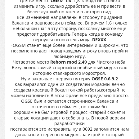
Третье место-
OGSM 1.6
.Цель мода не столько
изменить игру, сколько доработать ее и привести в
более лучший по мнению авторов вид.
Все изменения направлены в сторону придания
баланса и равновесия в геймлее. Впрочем 1.6 только
небольшой шаг в эту сторону, поскольку многое еще
предстоит дорабатывать.Теперь когда в команду
вернулся основатель мода-
DEXXX
-OGSM станет еще более интересным и широким, что
несомненно даст повод каждому игроку вновь пройти
любимую игру.
Четвертое место
Reborn mod 2.49
для Чистого неба.
Безусловно самый спорный и необычный мод за всю
историю сталкерского модостроя.
Ну и закрывает первую пятерку
OGSE 0.6.9.2
Как выразился один из создателей мода:Мы вечно
создаем красивый бокал тонкой работы,который не
можем наполнить.В этой фразе все предельно просто.
OGSE был и остается сторонником баланса и
отточенного геймлея , но каким бы
хорошим не был игровой процесс -старый сюжет и
старые локации дают о себе знать. В новой версии
разработчики
постараются это исправить, ну а 0692 запомнится нам
довольно интересным модом , за игрой в который