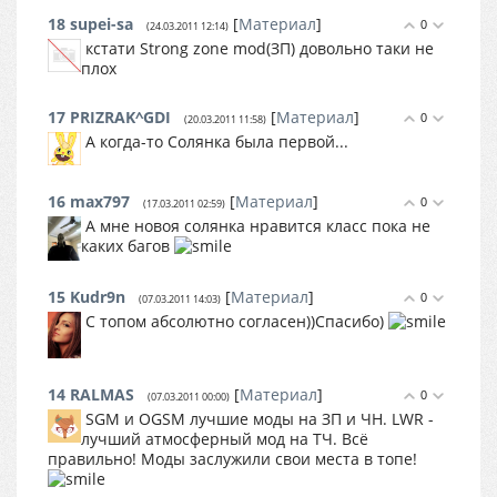
18
supei-sa
[
Материал
]
0
(24.03.2011 12:14)
кстати Strong zone mod(ЗП) довольно таки не
плох
17
PRIZRAK^GDI
[
Материал
]
0
(20.03.2011 11:58)
А когда-то Солянка была первой...
16
max797
[
Материал
]
0
(17.03.2011 02:59)
А мне новоя солянка нравится класс пока не
каких багов
15
Kudr9n
[
Материал
]
0
(07.03.2011 14:03)
С топом абсолютно согласен))Спасибо)
14
RALMAS
[
Материал
]
0
(07.03.2011 00:00)
SGM и OGSM лучшие моды на ЗП и ЧН. LWR -
лучший атмосферный мод на ТЧ. Всё
правильно! Моды заслужили свои места в топе!