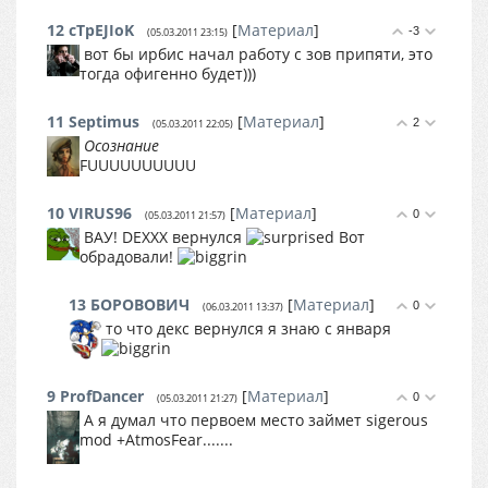
12
cTpEJIoK
[
Материал
]
-3
(05.03.2011 23:15)
вот бы ирбис начал работу с зов припяти, это
тогда офигенно будет)))
11
Septimus
[
Материал
]
2
(05.03.2011 22:05)
Осознание
FUUUUUUUUUU
10
VIRUS96
[
Материал
]
0
(05.03.2011 21:57)
ВАУ! DEXXX вернулся
Вот
обрадовали!
13
БОРОВОВИЧ
[
Материал
]
0
(06.03.2011 13:37)
то что декс вернулся я знаю с января
9
ProfDancer
[
Материал
]
0
(05.03.2011 21:27)
А я думал что первоем место займет sigerous
mod +AtmosFear.......