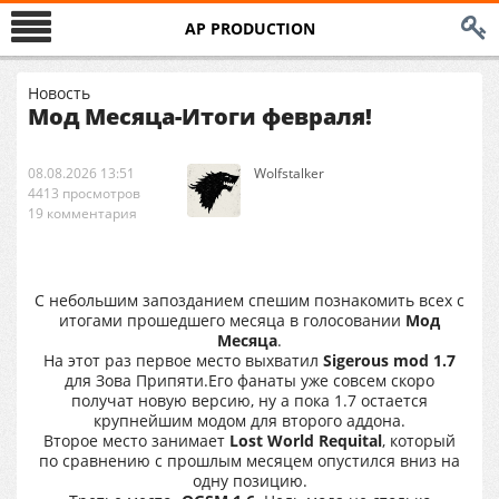
AP PRODUCTION
Новость
Мод Месяца-Итоги февраля!
08.08.2026 13:51
Wolfstalker
4413 просмотров
19 комментария
С небольшим запозданием спешим познакомить всех с
итогами прошедшего месяца в голосовании
Мод
Месяца
.
На этот раз первое место выхватил
Sigerous mod 1.7
для Зова Припяти.Его фанаты уже совсем скоро
получат новую версию, ну а пока 1.7 остается
крупнейшим модом для второго аддона.
Второе место занимает
Lost World Requital
, который
по сравнению с прошлым месяцем опустился вниз на
одну позицию.