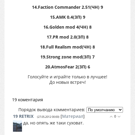
14.Faction Commander 2.51(ЧН) 9
15.AMK 0.4(ЗП) 9
16.Golden mod 4(ЧН) 8
17.PR mod 2.0(ЗП) 8
18.Full Realism mod(ЧН) 8
19.Strong zone mod(ЗП) 7
20.AtmosFear 2(ЗП) 6
Голосуйте и играйте только в лучшее!
До новых встреч!
19 коментария
Порядок вывода комментариев:
19
RETRIX
[
Материал
]
0
(27.05.2012 00:00)
да, но опять же таки суховат.