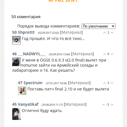
AP PRO, 2016 г.
50 коментария
Порядок вывода комментариев:
50
Shprottt
[
Материал
]
1
(02.09.2017 22:02)
Год прошёл. И что-то всё тихо...
46
___NADWYL___
[
Материал
]
0
(03.09.2016 13:44)
У меня в OGSE 0.6.9.3 v(2.0 final) вылет при
попытке зайти на Армейский склады и
лабараторию х-16. Как решить?
47
Spectrum
[
Материал
]
1
(27.01.2017 18:34)
Поставь патч final 2.10 и не будет вылета
45
VanyaSkaf
[
Материал
]
-1
(29.08.2016 11:17)
Отлично буду ждать.