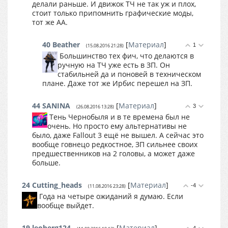
делали раньше. И движок ТЧ не так уж и плох,
стоит только припомнить графические моды,
тот же AA.
40
Beather
[
Материал
]
1
(15.08.2016 21:28)
Большинство тех фич, что делаются в
ручную на ТЧ уже есть в ЗП. Он
стабильней да и поновей в техническом
плане. Даже тот же Ирбис перешел на ЗП.
44
SANINA
[
Материал
]
3
(26.08.2016 13:28)
Тень Чернобыля и в те времена был не
очень. Но просто ему альтернативы не
было, даже Fallout 3 ещё не вышел. А сейчас это
вообще говнецо редкостное, ЗП сильнее своих
предшественников на 2 головы, а может даже
больше.
24
Cutting_heads
[
Материал
]
-4
(11.08.2016 23:28)
Года на четыре ожиданий я думаю. Если
вообще выйдет.
19
leoberg124
[
Материал
]