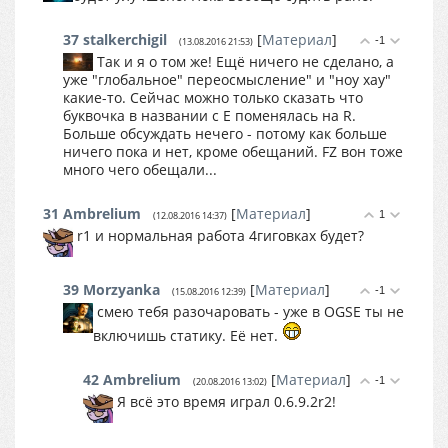
37
stalkerchigil
[
Материал
]
-1
(13.08.2016 21:53)
Так и я о том же! Ещё ничего не сделано, а
уже "глобальное" переосмысление" и "ноу хау"
какие-то. Сейчас можно только сказать что
буквочка в названии с Е поменялась на R.
Больше обсуждать нечего - потому как больше
ничего пока и нет, кроме обещаний. FZ вон тоже
много чего обещали...
31
Ambrelium
[
Материал
]
1
(12.08.2016 14:37)
r1 и нормальная работа 4гиговках будет?
39
Morzyanka
[
Материал
]
-1
(15.08.2016 12:39)
смею тебя разочаровать - уже в OGSE ты не
включишь статику. Её нет.
42
Ambrelium
[
Материал
]
-1
(20.08.2016 13:02)
Я всё это время играл 0.6.9.2r2!