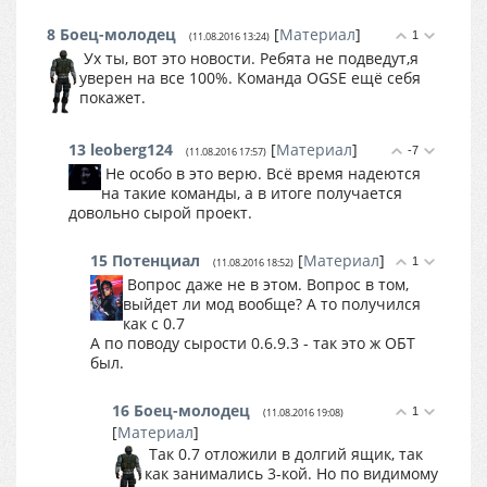
8
Боец-молодец
[
Материал
]
1
(11.08.2016 13:24)
Ух ты, вот это новости. Ребята не подведут,я
уверен на все 100%. Команда OGSE ещё себя
покажет.
13
leoberg124
[
Материал
]
-7
(11.08.2016 17:57)
Не особо в это верю. Всё время надеются
на такие команды, а в итоге получается
довольно сырой проект.
15
Потенциал
[
Материал
]
1
(11.08.2016 18:52)
Вопрос даже не в этом. Вопрос в том,
выйдет ли мод вообще? А то получился
как с 0.7
А по поводу сырости 0.6.9.3 - так это ж ОБТ
был.
16
Боец-молодец
1
(11.08.2016 19:08)
[
Материал
]
Так 0.7 отложили в долгий ящик, так
как занимались 3-кой. Но по видимому