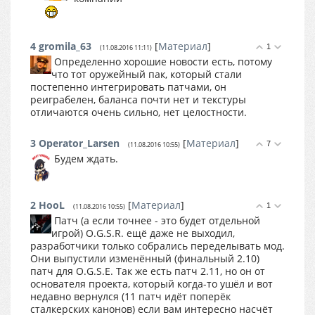
4
gromila_63
[
Материал
]
1
(11.08.2016 11:11)
Определенно хорошие новости есть, потому
что тот оружейный пак, который стали
постепенно интегрировать патчами, он
реиграбелен, баланса почти нет и текстуры
отличаются очень сильно, нет целостности.
3
Operator_Larsen
[
Материал
]
7
(11.08.2016 10:55)
Будем ждать.
2
HooL
[
Материал
]
1
(11.08.2016 10:55)
Патч (а если точнее - это будет отдельной
игрой) O.G.S.R. ещё даже не выходил,
разработчики только собрались переделывать мод.
Они выпустили изменённый (финальный 2.10)
патч для O.G.S.E. Так же есть патч 2.11, но он от
основателя проекта, который когда-то ушёл и вот
недавно вернулся (11 патч идёт поперёк
сталкерских канонов) если вам интересно насчёт