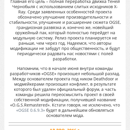
Главная его цель – полная переработка движка Теней
Чернобыля с использованием слитых исходников X-
Ray. Среди заявленных особенностей проекта
обозначено улучшение производительности и
стабильности, улучшение и расширение сюжета OGSE,
грандиозная развязка и, конечно же, новейший
оружейный пак, который полностью перейдет на
модульную систему. Релиз проекта планируется не
раньше, чем через год. Надеемся, что авторы
модификации не забудут про общественность, и будут
периодически радовать нас новостями с полей
разработки.
Напомним, что в начале июня внутри команды
разработчиков «OGSE» произошел небольшой разлад.
Между основателем проекта под ником Deathdoor и
модмейкерами произошел конфликт, в результате
которого был удален официальный форум, а часть
команды решила переосмыслить проект в своей
собственной модификации, получившей название
«O.G.S.Remastered». Кстати говоря, не исключено, что
«OGSE 0.6.9.3»
будет в дальнейшем обновляться
основателем мода.