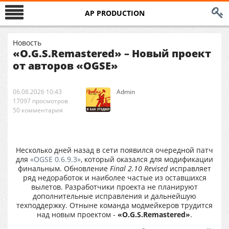
AP PRODUCTION
Новость
«O.G.S.Remastered» – Новый проект
от авторов «OGSE»
06.08.2026 10:43
Аdmin
17097 просмотров
50 комментария
Несколько дней назад в сети появился очередной патч
для
«OGSE 0.6.9.3»
, который оказался для модификации
финальным. Обновление
Final 2.10 Revised
исправляет
ряд недоработок и наиболее частые из оставшихся
вылетов. Разработчики проекта не планируют
дополнительные исправления и дальнейшую
техподдержку. Отныне команда модмейкеров трудится
над новым проектом -
«O.G.S.Remastered»
.