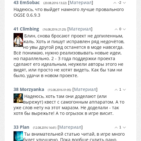
43
EmSobac
[
Материал
]
-2
(20.08.2016 13:22)
Надеюсь, что выйдет намного лучше провального
OGSE 0.6.9.3
41
Climbing
[
Материал
]
0
(16.08.2016 21:25)
Блин, снова бросают проект не допиленным,
жаль. Хоть и пишут исправлен ряд недочётов,
но увы другой ряд останется в моде навсегда.
Всё понимаю, нужно реализовывать новые идеи,
но параллельно. 2 - 3 года поддержки проекта
сделают его идеальным, неужели авторы этого не
видят, или просто не хотят видеть. Как бы там ни
было, удачи в новом проекте.
38
Morzyanka
[
Материал
]
1
(15.08.2016 01:05)
Надеюсь, хоть там они доделают (или
вырежут) квест с самогонным аппаратом. А то
уже слов нету на этот маразм. Не доделали - так
хотя бы вырежьте! А то огрызок в игре висит.
33
Plan
[
Материал
]
1
(12.08.2016 14:41)
Ты внимательней статью читай, в игре много
будет улучшено. Пока вообще судить рано.