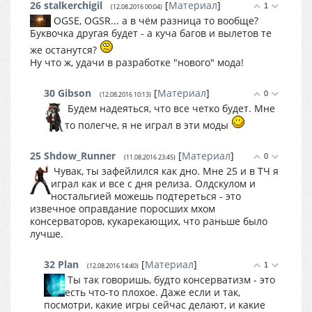
26
stalkerchigil
[
Материал
]
1
(12.08.2016 00:04)
OGSE, OGSR... а в чём разница то вообще?
Буквочка другая будет - а куча багов и вылетов те
же останутся?
Ну что ж, удачи в разработке "нового" мода!
30
Gibson
[
Материал
]
0
(12.08.2016 10:13)
Будем надеяться, что все четко будет. Мне
то полегче, я не играл в эти моды
25
Shdow_Runner
[
Материал
]
0
(11.08.2016 23:45)
Чувак, ты зафейлился как дно. Мне 25 и в ТЧ я
играл как и все с дня релиза. Олдскулом и
ностальгией можешь подтереться - это
извечное оправдание поросших мхом
консерваторов, кукарекающих, что раньше было
лучше.
32
Plan
[
Материал
]
1
(12.08.2016 14:40)
Ты так говоришь, будто консерватизм - это
есть что-то плохое. Даже если и так,
посмотри, какие игры сейчас делают, и какие