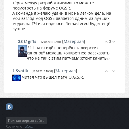
тёрок между разработчиками, то можете
посмотреть на форуме OGSR.
А команде я желаю удачи в их не лёгком деле. на
мой взгляд мод OGSE является одним из лучших
модов на ТЧ и, я надеюсь, Remastered будет ещё
лучше.
28
t1gr1s
[
Материал
]
3
(12.08.2016 02:01)
"11 патч идёт поперёк сталкерских
канонов" можешь конкретнее рассказать
что не так с этим патчем? (стоит качать?)
1
Svatik
[
Материал
]
1
(11.08.2016 10:37)
читал что вышел патч O.G.S.R.
Полная версия сайта
Хостинг от
uCoz