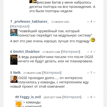
фиксами багов у меня набралось
десятка полтора на все прохождение. А
это были полторы недели
7
_professor_Sakharov_
4
(11.08.2016 12:41)
[
Материал
]
"новейший оружейный пак, который
полностью перейдет на модульную систему"
А вот это уже очень хорошо, лучше это подожду
6
Dmitri_Shukhov
[
Материал
]
1
(11.08.2016 12:40)
А ведь разработчики писали что после OGSE
ничего не будут делать, или не планировали.
5
Nelk
[
Материал
]
7
(11.08.2016 12:40)
OGSE проходил долго..... оч интересно
получилось у команды, с нетерпением жду
новый проект от этой компании!
49
Foggy_is_evil
[
Материал
]
0
(20.07.2017 10:04)
> команды
> компаний