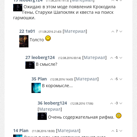
4
(11.08.2016 19:13)
Ожидаю в этом моде появления Крокодила
Гены, Старухи Шапокляк и квеста на поиск
гармошки.
22
1x01
[
Материал
]
7
(11.08.2016 21:43)
Толсто
27
leoberg124
[
Материал
]
-5
(12.08.2016 00:14)
В смысле?
35
Plan
[
Материал
]
-5
(12.08.2016 14:43)
В коромысле...
36
leoberg124
-3
(12.08.2016 17:06)
[
Материал
]
Очень содержательная рифма.
14
Plan
[
Материал
]
1
(11.08.2016 18:00)