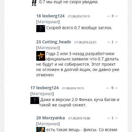
0.7 мы ещё не скоро увидим.
18
leoberg124
3
(11.08.2016 19:11)
[
Материал
]
Скорей всего 0.7 вообще заглох.
23
Cutting_heads
1
(11.08.2016 23:21)
[
Материал
]
Года 2 или 3 назад разработчики
официально заявили что 0.7 делать
не будут и не собираются. Этот проект
не отложен в долгий ящик, он давно уже
отменен
17
leoberg124
-5
(11.08.2016 19:11)
[
Материал
]
Даже в версии 2.0 Финал, куча багов и
такой же сырой сюжет.
20
Morzyanka
1
(11.08.2016 19:38)
[
Материал
]
есть такая вещь - фиксы. Со всеми