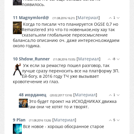
появилось.
11
Magnymlord@
[
Материал
]
1
(11.08.2016 16:21)
Когда то писали что планируется OGSE 0,7 но
Remastered это что-то новенькое,ноу хау так
сказать,или глобальное переосмысление
баланса,по описанию оч. даже интересно,ожидаем
около годика.
10
Shdow_Runner
[
Материал
]
-8
(11.08.2016 15:55)
Уж если за ремастер пошел разговор, так
лучше сразу переносить все на платформу ЗП.
Ей-богу, в 2016 году ТЧ уже вызывает
кровотечение из глаз.
48
иорданец
[
Материал
]
1
(20.02.2017 13:16)
Это будет проект на ИСХОДНИКАХ движка
там они че хотят то и творят.
9
Plan
[
Материал
]
5
(11.08.2016 13:26)
Всё новое - хорошо обосранное старое