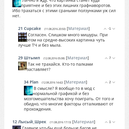
Лично я жду, что картинка станет куда
приятнее и без этих лишних графнаворотов.
Ибо трахаться с этими сраными ползунками уж сил
нет.
21
Cupcake
[
Материал
]
-1
(11.08.2016 20:50)
Согласен. Слишком много мишуры. При
этом на средне-высоких картинка чуть
лучше ТЧ и без мыла.
29
Штымп
[
Материал
]
7
(12.08.2016 05:08)
Так не трахайся. Кто-то палками
заставляет?
34
Plan
[
Материал
]
2
(12.08.2016 14:42)
В смысле? Я вообще-то в мод с
нормальной графикой и без
мозгомешательства хочу поиграть. От того и
обидно, что многие факторы отталкивают от
прохождения.
12
Лысый_Шрек
[
Материал
]
1
(11.08.2016 17:13)
Главное,что-бы ещё больше багов не