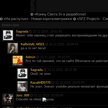
«Конец Света 3» в разработке!
«На распутье» - Новая короткометражка!
«SFZ Project» - Св
Коментарии
Sagrada
10.12.2015, 19:51 #
1
Может тебе наконец стоит разрешить воспроизведение на друг
KaRaVaN_44521
10.12.2015, 19:58 #
2
да а то чет бесит
Аdmin
10.12.2015, 20:02 #
3
Все по той причине, что на сайте ВКонтакте не работа
Sagrada
10.12.2015, 20:27 #
5
Окей, не знал.
KazakHD5770
10.12.2015, 23:03 #
7
Не знал. Значит, youtube реально нехватает функци
Joni_009
10.12.2015, 20:06 #
4
Спасибо за обзор