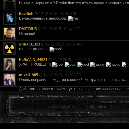
Нынче обзоры от AP-Production это что-то вроде снежного че
Bevilich
12.12.2015, 06:05 #
16
Великолепный видеообзор.
DMITRIUS
12.12.2015, 12:44 #
17
Отлично!
griha311323
12.12.2015, 19:09 #
18
как всегда супер
KaRaVaN_44521
13.12.2015, 20:25 #
19
УРА!!! ПРОШЕЛ!!!
mixail1985
14.12.2015, 19:30 #
20
Очень понравился мод, но короткий. Но краткость сестра тал
Добавлять комментарии могут только зарегистрированные по
Powered by
Wolfst
Копирование материалов без обратной ссылки 