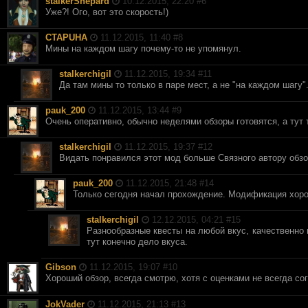
stalkerShepard
10.12.2015, 22:20 #
6
Уже?! Ого, вот это скорость!)
CTAPUHA
11.12.2015, 11:40 #
8
Мины на каждом шагу почему-то не упомянул.
stalkerchigil
11.12.2015, 19:34 #
11
Да там мины то только в паре мест, а не "на каждом шагу"
pauk_200
11.12.2015, 13:44 #
9
Очень оперативно, обычно неделями обзоры готовятся, а тут 
stalkerchigil
11.12.2015, 19:37 #
12
Видать понравился этот мод больше Связного автору обзо
pauk_200
11.12.2015, 21:48 #
14
Только сегодня начал прохождение. Модификация хорош
stalkerchigil
12.12.2015, 04:21 #
15
Разнообразные квесты на любой вкус, качественно 
тут конечно дело вкуса.
Gibson
11.12.2015, 19:07 #
10
Хороший обзор, всегда смотрю, хотя с оценками не всегда с
JokVader
11.12.2015, 21:13 #
13