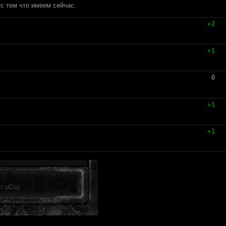
 с тем что имеем сейчас.
+2
+1
0
+1
+1
от
uCoz