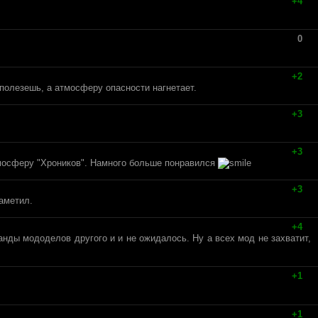
+4
0
+2
е полезешь, а атмосферу опасности нагнетает.
+3
+3
атмосферу "Хроников". Намного больше понравился
+3
аметил.
+4
нды мододелов другого и и не ожидалось. Ну а всех мод не захватит,
+1
+1