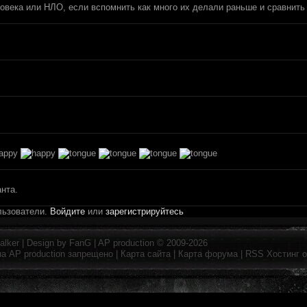
ловека или НЛО, если вспомнить как много их делали раньше и сравнить
анта.
льзователи.
Войдите
или
зарегистрируйтесь
alker
| Design by
FanG
|
AP production
© 2009-2026
на
AP production
запрещено |
Карта сайта
|
Карта форума
|
RSS
Хостинг 