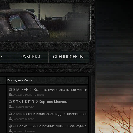
Е
РУБРИКИ
СПЕЦПРОЕКТЫ
Последние блоги
STALKER 2. Все, что нужно знать про мир, геймплей и сюжет | Разбор
Добавил: Drone_Ambient
S.T.A.L.K.E.R. 2 Картина Маслом
Добавил: RuWar
Итоги июня и июля 2020 года. Список нововведений
Добавил: Winsor
«Обречённый на вечные муки». Слабоумие и отвага
Добавил: Kanzaki