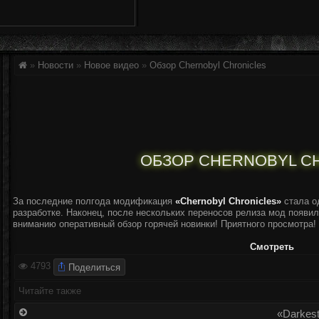
»
Новости
»
Новое видео
»
Обзор Chernobyl Chronicles
ОБЗОР CHERNOBYL C
За последние полгода модификация
«Chernobyl Chronicles»
стала о
разработке. Наконец, после нескольких переносов релиза мод появи
вниманию оперативный обзор горячей новинки! Приятного просмотра!
Смотреть
Поделиться
4793
Читайте также
«Darkest