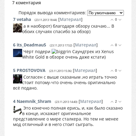
7 коментария
Порядок вывода комментариев:
7
vetaha
[
Материал
]
0
(23.11.2013 18:44)
а я наоборот) благодаря обзору скачаю... В
обоих случаях спасибо за обзор)
6
its_Deadmau5
[
Материал
]
0
(23.11.2013 17:52)
Чёрт подери
Саундтрек из Xenus
White Gold в обзоре очень даже кстати)
5
PROSTOVOVA
[
Материал
]
0
(23.11.2013 15:36)
Согласен с выше сказаным ,но играть точно
стоит потому-что очень очень оригинально
всё подано.
4
Naemnik_Shram
[
Материал
]
2
(23.11.2013 14:40)
Это конечно полная ерись, и, как было сказано
в конце, искажает оригинальное
представление о мире сталкера. Но тем не менее
мод отличный и в него стоит сыграть.