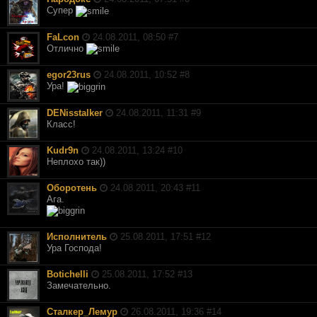
Супер
FaLcon
24.08.2011, 08:50 #
7
Отлично
egor23rus
24.08.2011, 10:52 #
8
Ура!
DENisstalker
24.08.2011, 11:31 #
9
Класс!
Kudr9n
24.08.2011, 13:24 #
10
Неплохо так))
Оборотень
24.08.2011, 20:43 #
11
Ага.
Исполнитель
25.08.2011, 17:51 #
12
Ура Господа!
Botichelli
25.08.2011, 17:52 #
13
Замечательно.
Сталкер_Лемур
26.08.2011, 19:36 #
14