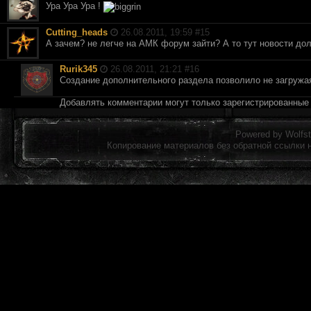
Ура Ура Ура !
Cutting_heads
26.08.2011, 19:59 #
15
А зачем? не легче на АМК форум зайти? А то тут новости долг
Rurik345
26.08.2011, 21:21 #
16
Создание дополнительного раздела позволило не загружа
Добавлять комментарии могут только зарегистрированные
Powered by
Wolfst
Копирование материалов без обратной ссылки 