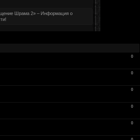
щение Шрама 2» – Информация о
ти!
0
0
0
0
0
0