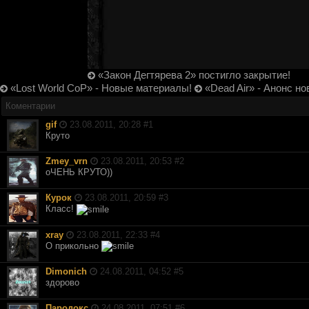
«Закон Дегтярева 2» постигло закрытие!
«Lost World CoP» - Новые материалы!
«Dead Air» - Анонс но
Коментарии
gif
23.08.2011, 20:28 #
1
Круто
Zmey_vrn
23.08.2011, 20:53 #
2
оЧЕНЬ КРУТО))
Курок
23.08.2011, 20:59 #
3
Класс!
xray
23.08.2011, 22:33 #
4
О прикольно
Dimonich
24.08.2011, 04:52 #
5
здорово
Пародокс
24.08.2011, 07:51 #
6