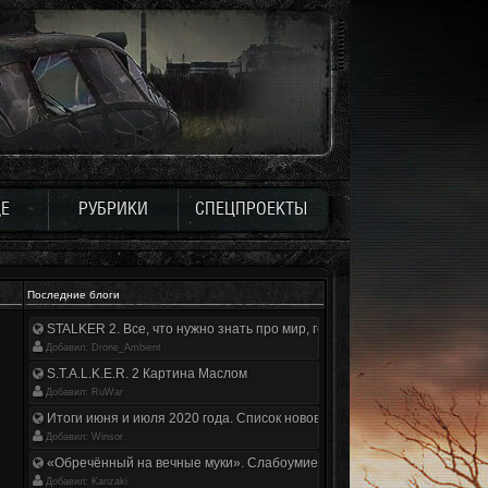
Е
РУБРИКИ
СПЕЦПРОЕКТЫ
Последние блоги
STALKER 2. Все, что нужно знать про мир, геймплей и сюжет | Разбор
Добавил: Drone_Ambient
S.T.A.L.K.E.R. 2 Картина Маслом
Добавил: RuWar
Итоги июня и июля 2020 года. Список нововведений
Добавил: Winsor
«Обречённый на вечные муки». Слабоумие и отвага
Добавил: Kanzaki