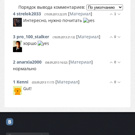
Порядок вывода комментариев:
4
strelok2033
[
Материал
]
1
(19.09.2013 22:37)
Интересно, нужно почитать
3
pro_100_stalker
[
Материал
]
0
(18.09.2013 21:12)
хоршо
2
anarxia2000
[
Материал
]
0
(04.09.2013 16:52)
нормально
1
Kenni
[
Материал
]
0
(03.09.2013 11:17)
Gut!