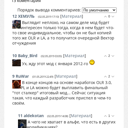
13 коментария
Порядок вывода комментариев:
12
ХЕМУЛЬ
[
Материал
]
0
(02.05.2019 17:10)
Выглядит неплохо, на самом деле мод будет
интересен только тогда, когда в нем будет что-
то свое индивидуальное, чтобы он не был копией
того же OLR и LA, а то получится очередной Вектор
отчуждения
10
Baby_Bird
[
Материал
]
2
(02.05.2019 03:05)
Ух, жду этот мод с января 2012-го
9
RuWar
[
Материал
]
2
(01.05.2019 22:49)
В конце концов на основе наработок OLR 3.0,
PL и LA можно будет выплавить финальный
"тот сталкер" итоговый мод... Сейчас ситуация
такая, что каждый разработчик приспел в чем-то
своём.
11
aldekotan
[
Материал
]
1
(02.05.2019 14:08)
А чего не хватает в альфе, что есть в других
модификациях?