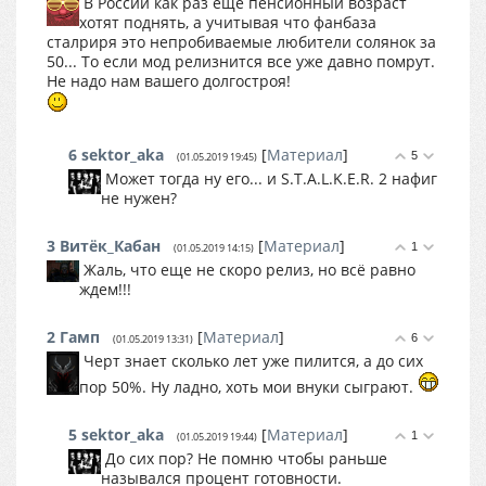
В России как раз еще пенсионный возраст
хотят поднять, а учитывая что фанбаза
сталриря это непробиваемые любители солянок за
50... То если мод релизнится все уже давно помрут.
Не надо нам вашего долгостроя!
6
sektor_aka
[
Материал
]
5
(01.05.2019 19:45)
Может тогда ну его... и S.T.A.L.K.E.R. 2 нафиг
не нужен?
3
Витёк_Кабан
[
Материал
]
1
(01.05.2019 14:15)
Жаль, что еще не скоро релиз, но всё равно
ждем!!!
2
Гамп
[
Материал
]
6
(01.05.2019 13:31)
Черт знает сколько лет уже пилится, а до сих
пор 50%. Ну ладно, хоть мои внуки сыграют.
5
sektor_aka
[
Материал
]
1
(01.05.2019 19:44)
До сих пор? Не помню чтобы раньше
назывался процент готовности.