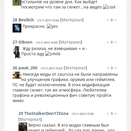
остальное на уровне дна. Как выйдет
посмотрим что там за сюжет...на видео
28
Bevilich
[
Материал
]
0
(15.11.2015 16:56)
Прекрасно.
27
Gibson
[
Материал
]
0
(15.11.2015 16:50)
Жду релиза, не взвешиваю + и -
Просто жду
26
pauk_200
[
Материал
]
3
(15.11.2015 16:22)
Никогда моды от zaurusa не были направлены
на улучшения графики, оружия или геймплея,
ПС не будет исключением. В этих модификация
главное сюжет, так же атмосфера. Любителям
графона и революционных фич советую пройти
мимо.
29
TheStalkerDen17Zona
3
(15.11.2015 17:29)
[
Материал
]
Верно сказал. В его модах главным был
сюжет и геймплей . До сих пор думаю , что