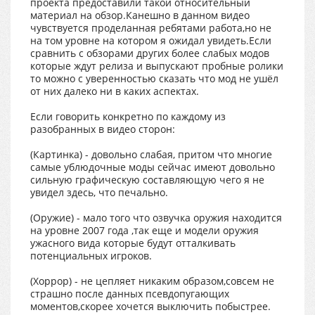
проекта предоставили такой относительный
материал на обзор.Канешно в данном видео
чувствуется проделанная ребятами работа,но не
на том уровне на котором я ожидал увидеть.Если
сравнить с обзорами других более слабых модов
которые ждут релиза и выпускают пробные ролики
то можно с уверенностью сказать что мод не ушёл
от них далеко ни в каких аспектах.
Если говорить конкретно по каждому из
разобранных в видео сторон:
(Картинка) - довольно слабая, притом что многие
самые ублюдочные моды сейчас имеют довольно
сильную графическую составляющую чего я не
увидел здесь, что печально.
(Оружие) - мало того что озвучка оружия находится
на уровне 2007 года ,так еще и модели оружия
ужасного вида которые будут отталкивать
потенциальных игроков.
(Хоррор) - не цепляет никаким образом,совсем не
страшно после данных псевдопугающих
моментов,скорее хочется выключить побыстрее.