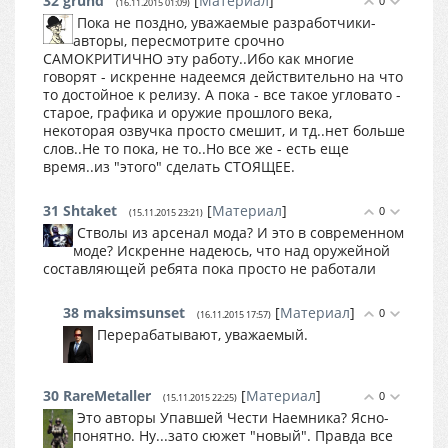
32
grund
[
Материал
]
0
(16.11.2015 01:09)
Пока не поздно, уважаемые разработчики-
авторы, пересмотрите срочно
САМОКРИТИЧНО эту работу..Ибо как многие
говорят - искренне надеемся действительно на что
то достойное к релизу. А пока - все такое угловато -
старое, графика и оружие прошлого века,
некоторая озвучка просто смешит, и тд..нет больше
слов..Не то пока, не то..Но все же - есть еще
время..из "этого" сделать СТОЯЩЕЕ.
31
Shtaket
[
Материал
]
0
(15.11.2015 23:21)
Стволы из арсенал мода? И это в современном
моде? Искренне надеюсь, что над оружейной
составляющей ребята пока просто не работали
38
maksimsunset
[
Материал
]
0
(16.11.2015 17:57)
Перерабатывают, уважаемый.
30
RareMetaller
[
Материал
]
0
(15.11.2015 22:25)
Это авторы Упавшей Чести Наемника? Ясно-
понятно. Ну...зато сюжет "новый". Правда все