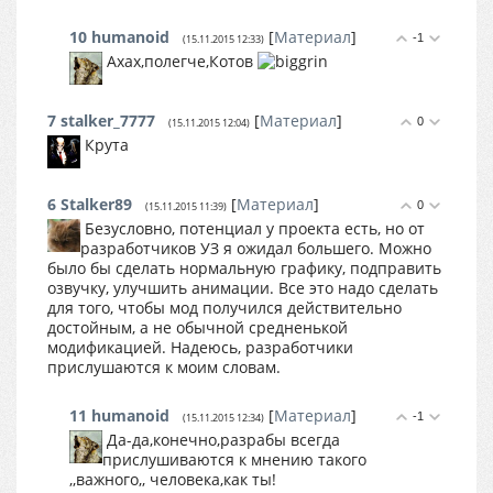
10
humanoid
[
Материал
]
-1
(15.11.2015 12:33)
Ахах,полегче,Котов
7
stalker_7777
[
Материал
]
0
(15.11.2015 12:04)
Крута
6
Stalker89
[
Материал
]
0
(15.11.2015 11:39)
Безусловно, потенциал у проекта есть, но от
разработчиков УЗ я ожидал большего. Можно
было бы сделать нормальную графику, подправить
озвучку, улучшить анимации. Все это надо сделать
для того, чтобы мод получился действительно
достойным, а не обычной средненькой
модификацией. Надеюсь, разработчики
прислушаются к моим словам.
11
humanoid
[
Материал
]
-1
(15.11.2015 12:34)
Да-да,конечно,разрабы всегда
прислушиваются к мнению такого
,,важного,, человека,как ты!