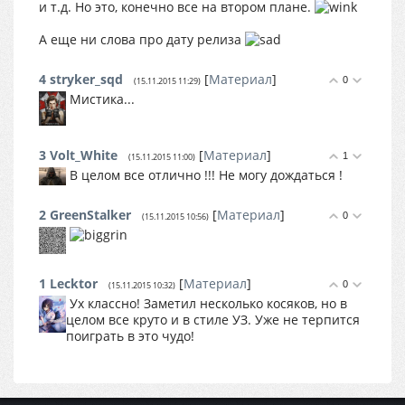
и т.д. Но это, конечно все на втором плане.
А еще ни слова про дату релиза
4
stryker_sqd
[
Материал
]
0
(15.11.2015 11:29)
Мистика...
3
Volt_White
[
Материал
]
1
(15.11.2015 11:00)
В целом все отлично !!! Не могу дождаться !
2
GreenStalker
[
Материал
]
0
(15.11.2015 10:56)
1
Lecktor
[
Материал
]
0
(15.11.2015 10:32)
Ух классно! Заметил несколько косяков, но в
целом все круто и в стиле УЗ. Уже не терпится
поиграть в это чудо!