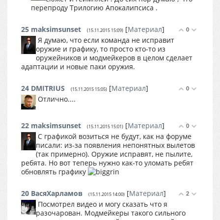
перепроду Трилогию Апокалипсиса .
25
maksimsunset
[
Материал
]
0
(15.11.2015 15:09)
Я думаю, что если команда не исправит
оружие и графику, то просто кто-то из
оружейников и модмейкеров в целом сделает
адаптации и новые паки оружия.
24
DMITRIUS
[
Материал
]
0
(15.11.2015 15:05)
Отлично....
22
maksimsunset
[
Материал
]
0
(15.11.2015 15:01)
С графикой возиться не будут, как на форуме
писали: из-за появления непонятных вылетов
(так примерно). Оружие исправят, не пылите,
ребята. Но вот теперь нужно как-то уломать ребят
обновлять графику
20
ВасяХарламов
[
Материал
]
2
(15.11.2015 14:00)
Посмотрел видео и могу сказать что я
разочарован. Модмейкеры такого сильного