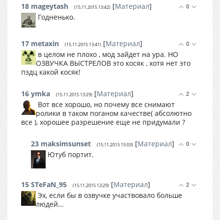
18
mageytash
[
Материал
]
0
(15.11.2015 13:42)
Годненько.
17
metaxin
[
Материал
]
0
(15.11.2015 13:41)
в целом не плохо , мод зайдет на ура. НО
ОЗВУЧКА ВЫСТРЕЛОВ это косяк , хотя нет это
пздц какой косяк!
16
ymka
[
Материал
]
2
(15.11.2015 13:29)
Вот все хорошо, но почему все снимают
ролики в таком поганом качестве( абсолютно
все ), хорошее разрешение еще не придумали ?
23
maksimsunset
[
Материал
]
0
(15.11.2015 15:03)
Ютуб портит.
15
STeFaN_95
[
Материал
]
2
(15.11.2015 13:29)
Эх, если бы в озвучке участвовало больше
людей...