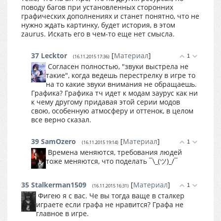
поводу багов при установленных сторонних
графических дополнениях и станет понятно, что не
нужно ждать картинку, будет история, в этом
zaurus. Искать его в чем-то еще нет смысла.
37
Lecktor
[
Материал
]
1
(16.11.2015 17:36)
Согласен полностью, "звуки выстрела не
такие", когда ведешь перестрелку в игре то
на то какие звуки внимания не обращаешь.
Графика? Графика тч идет к модам заурус как ни
к чему другому придавая этой серии модов
свою, особенную атмосферу и оттенок, в целом
все верно сказал.
39
SamOzero
[
Материал
]
1
(16.11.2015 19:14)
Времена меняются, требования людей
тоже меняются, что поделать ¯\_(ツ)_/¯
35
Stalkerman1509
[
Материал
]
1
(16.11.2015 16:31)
Фигею я с вас. Че вы тогда ваще в сталкер
играете если графа не нравится? Графа не
главное в игре.