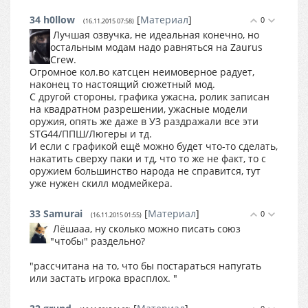
34
h0llow
[
Материал
]
0
(16.11.2015 07:58)
Лучшая озвучка, не идеальная конечно, но
остальным модам надо равняться на Zaurus
Crew.
Огромное кол.во катсцен неимоверное радует,
наконец то настоящий сюжетный мод.
С другой стороны, графика ужасна, ролик записан
на квадратном разрешении, ужасные модели
оружия, опять же даже в УЗ раздражали все эти
STG44/ППШ/Люгеры и тд.
И если с графикой ещё можно будет что-то сделать,
накатить сверху паки и тд, что то же не факт, то с
оружием большинство народа не справится, тут
уже нужен скилл модмейкера.
33
Samurai
[
Материал
]
0
(16.11.2015 01:55)
Лёшааа, ну сколько можно писать союз
"чтобы" раздельно?
"рассчитана на то, что бы постараться напугать
или застать игрока врасплох. "