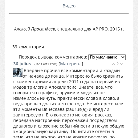
Видео
Алексей Просандеев
, специально для AP PRO, 2015 г.
39 коментария
Порядок вывода комментариев:
36
julius
[
Материал
]
2
(16.11.2015 17:06)
Впервые прочел все комментарии и каждый
от начала до конца. Интересно было сравнить
с комментариями апреля 2011 года на первый из
модов трилогии Апокалипсис. Знаете, все, что
говорится о графике, оружии и моделях не
изменилось ничуть, практически слово в слово, а
ведь прошло долгих четыре года. Не интересовали
эти моменты Вячеслава (zaurus(а)) и вряд ли
заинтересуют. Его конек это история, рассказ,
передача настроений персонажей посредством
диалогов и сложение событийности в некую общую
эмоциональную картинку. Почитайте ответы в
теме, что на ап-про, что на других ресурсах, по