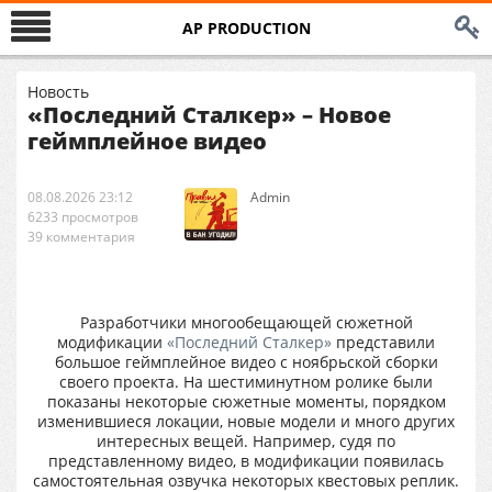
AP PRODUCTION
Новость
«Последний Сталкер» – Новое
геймплейное видео
08.08.2026 23:12
Аdmin
6233 просмотров
39 комментария
Разработчики многообещающей сюжетной
модификации
«Последний Сталкер»
представили
большое геймплейное видео с ноябрьской сборки
своего проекта. На шестиминутном ролике были
показаны некоторые сюжетные моменты, порядком
изменившиеся локации, новые модели и много других
интересных вещей. Например, судя по
представленному видео, в модификации появилась
самостоятельная озвучка некоторых квестовых реплик.