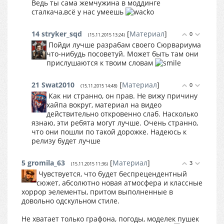
Ведь ты сама жемчужина в моддинге
сталкача,всё у нас умеешь
14
stryker_sqd
[
Материал
]
0
(15.11.2015 13:24)
Пойди лучше разрабам своего Сюрвариума
что-нибудь посоветуй. Может быть там они
прислушаются к твоим словам
21
Swat2010
[
Материал
]
0
(15.11.2015 14:48)
Как ни странно, он прав. Не вижу причину
хайпа вокруг, материал на видео
действительно откровенно слаб. Насколько
язнаю, эти ребята могут лучше. Очень странно,
что они пошли по такой дорожке. Надеюсь к
релизу будет лучше
5
gromila_63
[
Материал
]
3
(15.11.2015 11:36)
Чувствуется, что будет беспрецендентный
сюжет, абсолютно новая атмосфера и классные
хоррор эелементы, притом выполненные в
довольно одскульном стиле.
Не хватает только графона, погоды, моделек пушек