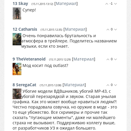
13
Skay
[
Материал
]
-1
(15.11.2015 13:12)
Супер!
12
Catharsis
[
Материал
]
0
(15.11.2015 12:35)
Очень понравилась брутальность и
атмосфера в трейлере. Поделитесь названием
музыки, если кто знает.
9
TheVeteranoid
[
Материал
]
0
(15.11.2015 12:29)
Мод косит под outlast?
8
SeregaCat
[
Материал
]
0
(15.11.2015 12:08)
Убогие модели ВДВшников, убогий МР-43, с
убогой перезарядкой и звуком. Старая унылая
графика. Как это может вообще нравиться людям?!
Честно порадовала озвучка, но оружие в моде - это
то еще убожество. Все скримеры и прочие так
сказать "пугающие моменты", даже ни малейшего
страха не вызывают. Поддерживаю коллегу выше,
от разработчиков УЗ я ожидал большего.