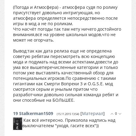
(Погода и Атмосфера) - атмосфера судя по ролику
присутствует довольно интригующая, но
атмосфера определяется непосредственно после
игры в мод а не по роликам.
Что насчёт погоды так там нету ничего достойного
внимания,всё на уровне школьных модов,что не
может не огорчать.
Вывод:так как дата релиза еще не определена
советую ребятам пересмотреть всю концепцию
мода и подумать над всеми аспектами,довести до
ума все вышеперечисленные категории и только
потом уже выставлять качественный обзор для
потенциальных игроков.По сравнению с такими
гигантами как Смерти Вопреки 3 и O.G.S.E. мод
смотрится серым и унылым притом что
разработчики довольно сильная команда ребят и
они способные на БОЛЬШЕЕ.
19
Stalkerman1509
[
Материал
]
0
(15.11.2015 13:54)
Как всё интересно. Приколола надпись над
выключателем "уходя, гасите всех"))