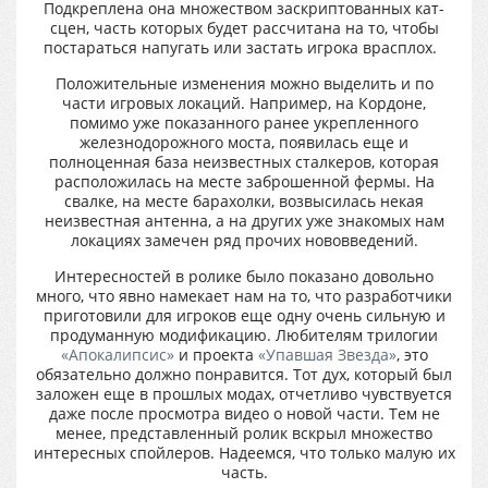
Подкреплена она множеством заскриптованных кат-
сцен, часть которых будет рассчитана на то, чтобы
постараться напугать или застать игрока врасплох.
Положительные изменения можно выделить и по
части игровых локаций. Например, на Кордоне,
помимо уже показанного ранее укрепленного
железнодорожного моста, появилась еще и
полноценная база неизвестных сталкеров, которая
расположилась на месте заброшенной фермы. На
свалке, на месте барахолки, возвысилась некая
неизвестная антенна, а на других уже знакомых нам
локациях замечен ряд прочих нововведений.
Интересностей в ролике было показано довольно
много, что явно намекает нам на то, что разработчики
приготовили для игроков еще одну очень сильную и
продуманную модификацию. Любителям трилогии
«Апокалипсис»
и проекта
«Упавшая Звезда»
, это
обязательно должно понравится. Тот дух, который был
заложен еще в прошлых модах, отчетливо чувствуется
даже после просмотра видео о новой части. Тем не
менее, представленный ролик вскрыл множество
интересных спойлеров. Надеемся, что только малую их
часть.