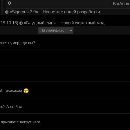
В «Anom
«Sigerous 3.0» – Новости с полей разработки
19.10.16)
«Блудный сын» – Новый сюжетный мод!
роект умер, где вы?
е!!! ахахахаа
он? А он был!
прыгают с вокруг него.