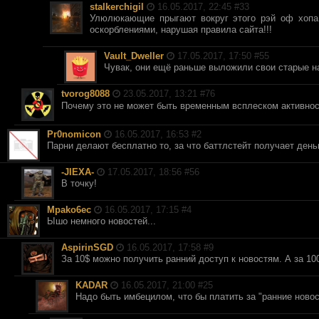
stalkerchigil
16.05.2017, 22:45 #
33
Улюлюкающие прыгают вокруг этого рэй оф хопа,
оскорблениями, нарушая правила сайта!!!
Vault_Dweller
17.05.2017, 17:50 #
55
Чувак, они ещё раньше выложили свои старые на
tvorog8088
23.05.2017, 13:21 #
76
Почему это не может быть временным всплеском активно
Pr0nomicon
16.05.2017, 16:53 #
2
Парни делают бесплатно то, за что баттлстейт получает деньг
-JIEXA-
17.05.2017, 18:56 #
56
В точку!
Mpako6ec
16.05.2017, 17:15 #
4
Ышо немного новостей...
AspirinSGD
16.05.2017, 17:58 #
9
За 10$ можно получить ранний доступ к новостям. А за 100
KADAR
16.05.2017, 21:00 #
25
Надо быть имбецилом, что бы платить за "ранние новост