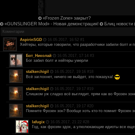
«Frozen Zone» закрыт?
«GUNSLINGER Mod» - Новая демонстрация!
Блиц новости (
Коментарии
AspirinSGD
16.05.2017, 16:52 #
1
Хейтеры, которые говорили, что разработчики забили болт и п
Бот_Николай
16.05.2017, 17:14 #
3
Бог забил болт и хейтеры умерли
stalkerchigil
16.05.2017, 19:16 #
18
Всё заглохнет, ничего не выйдет, это показуха!
stalkerchigil
16.05.2017, 19:17 #
19
Слишком уж сладко всё выглядит, прям как во Фрозен зон
stalkerchigil
16.05.2017, 19:17 #
20
Помните Фрозен зон? Вообще хоть кто-то помнит Фрозен з
lafugix
16.05.2017, 21:22 #
28
Год, как фрозян здох, а улюлюкающие идиоты все еще 