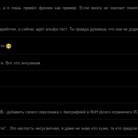
 а я лишь привёл фрозен как пример. Если мозга не хватает понят
работки, а сейчас идёт альфа тест. Ты правда думаешь что они не дод
сти
и. Вот это энтузиазм.
$ - добавить своего персонажа с биографией в RoH (всего ограничего 0\3
и".. Это наглость несусветная, я даже не знаю кто хуже, те кто предлаг