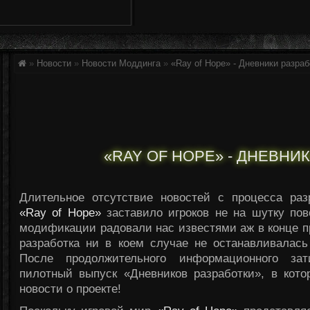
»
Новости
»
Новости Моддинга
»
«Ray of Hope» - Дневники разраб
«RAY OF HOPE» - ДНЕВНИ
Длительное отсутствие новостей с процесса раз
«Ray of Hope»
заставило игроков не на шутку пов
модификации радовали нас известями аж в конце пр
разработка ни в коем случае не останавливалась
После продолжительного информационного за
пилотный выпуск «Дневников разработки», в кот
новости о проекте!