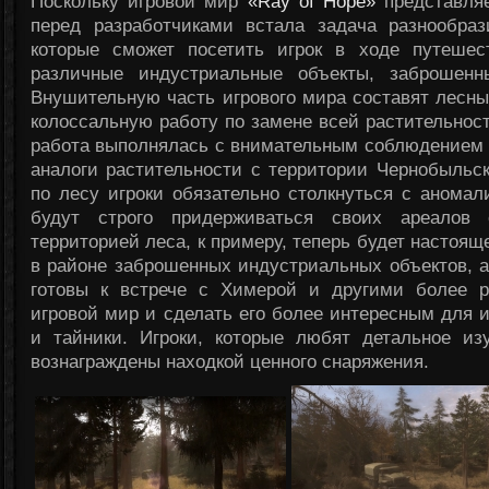
Поскольку игровой мир
«Ray of Hope»
представля
перед разработчиками встала задача разнообра
которые сможет посетить игрок в ходе путешес
различные индустриальные объекты, заброшен
Внушительную часть игрового мира составят лесн
колоссальную работу по замене всей растительнос
работа выполнялась с внимательным соблюдением 
аналоги растительности с территории Чернобыльс
по лесу игроки обязательно столкнуться с анома
будут строго придерживаться своих ареалов 
территорией леса, к примеру, теперь будет настоящ
в районе заброшенных индустриальных объектов, 
готовы к встрече с Химерой и другими более р
игровой мир и сделать его более интересным для 
и тайники. Игроки, которые любят детальное из
вознаграждены находкой ценного снаряжения.