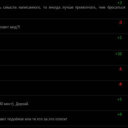
+3
ь смысла написанного, то иногда лучше промолчать, чем бросаться
-3
елают мод?!
+1
+32
-1
-6
+1
0 мест). Дерзай.
+8
ают подобное или те кто за это платит