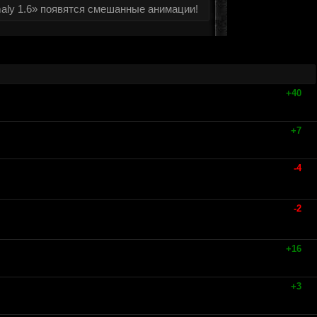
aly 1.6» появятся смешанные анимации!
+40
+7
-4
-2
+16
+3