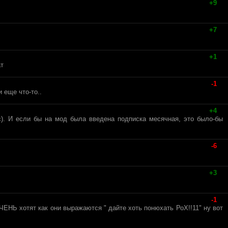
+9
+7
+1
ат
-1
 еще что-то..
+4
). И если бы на мод была введена подписка месячная, это было-бы
-6
+3
-1
ЧЕНЬ хотят как они выражаются " дайте хоть понюхать РоХ!!11" ну вот