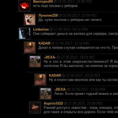
Винторез94
16.05.2017, 22:00 #
30
есть еще посаны с реборна
Лунатик228
16.05.2017, 22:04 #
31
Да, хуже посонов с реборна нет ничего
Linkerion
17.05.2017, 01:11 #
39
Они собирают деньги на железо для сервера, смотр
KADAR
17.05.2017, 12:11 #
45
Донат в любом случае собирается на что-то. Про
-JIEXA-
17.05.2017, 19:01 #
57
Ну и что в этом сверхъестественного? Я б
логичною Я бы заплатил, но конечно за хоро
KADAR
17.05.2017, 23:23 #
63
Ну и плати сам месячно или как ты согла
-JIEXA-
18.05.2017, 12:03 #
68
Легко. Если проект годный можно и зап
AspirinSGD
17.05.2017, 23:09 #
59
Ранний доступ к новостям - лишь плюшка, чт
для таких и открыты все дороги. Если тебя но