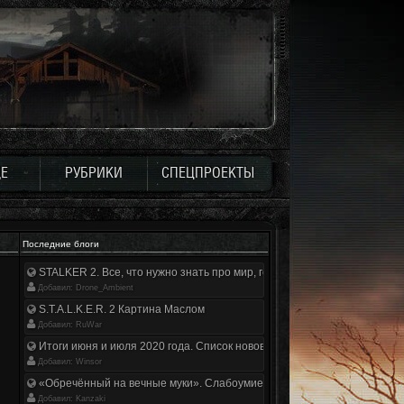
Е
РУБРИКИ
СПЕЦПРОЕКТЫ
Последние блоги
STALKER 2. Все, что нужно знать про мир, геймплей и сюжет | Разбор
Добавил: Drone_Ambient
S.T.A.L.K.E.R. 2 Картина Маслом
Добавил: RuWar
Итоги июня и июля 2020 года. Список нововведений
Добавил: Winsor
«Обречённый на вечные муки». Слабоумие и отвага
Добавил: Kanzaki