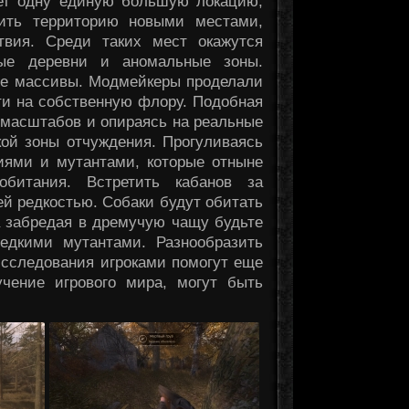
ет одну единую большую локацию,
зить территорию новыми местами,
твия. Среди таких мест окажутся
ные деревни и аномальные зоны.
ые массивы. Модмейкеры проделали
ти на собственную флору. Подобная
масштабов и опираясь на реальные
кой зоны отчуждения. Прогуливаясь
лиями и мутантами, которые отныне
обитания. Встретить кабанов за
ей редкостью. Собаки будут обитать
а забредая в дремучую чащу будьте
едкими мутантами. Разнообразить
исследования игроками помогут еще
учение игрового мира, могут быть