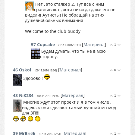
Нет , это сталкер 2. Тут все с ним
сравнивают , хотя никогда даже его не
видели( Аутисты) Не обращай на этих
душевнобольных внимания
Welcome to the club buddy
57
Cupcake
[
Материал
]
1
(15.11.2016 13:41)
Будем думать, что ты не в мою
сторону.
46
Oskol
[
Материал
]
0
(09.11.2016 13:06)
Здорово !
43
NiK234
[
Материал
]
1
(08.11.2016 09:36)
Многие ждут этот проект и я в том числе ,
надеюсь они сделают самый лучший мп мод
для ЗП!!!
39
MrBrigli
[
Материал
]
1
(07.11.2016 22:51)