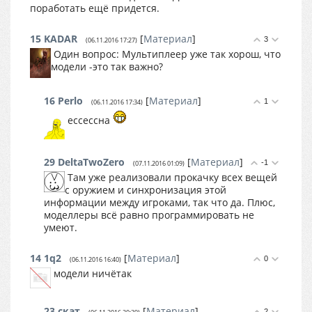
поработать ещё придется.
15
KADAR
[
Материал
]
3
(06.11.2016 17:27)
Один вопрос: Мультиплеер уже так хорош, что
модели -это так важно?
16
Perlo
[
Материал
]
1
(06.11.2016 17:34)
ессессна
29
DeltaTwoZero
[
Материал
]
-1
(07.11.2016 01:09)
Там уже реализовали прокачку всех вещей
с оружием и синхронизация этой
информации между игроками, так что да. Плюс,
моделлеры всё равно программировать не
умеют.
14
1q2
[
Материал
]
0
(06.11.2016 16:40)
модели ничётак
23
скат
[
Материал
]
2