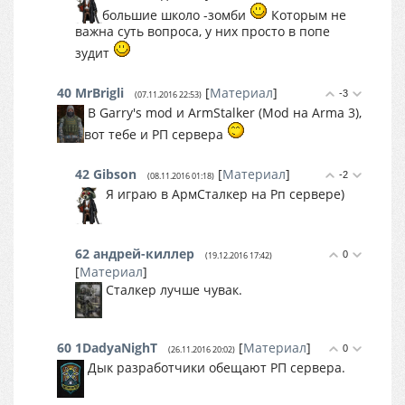
большие школо -зомби
Которым не
важна суть вопроса, у них просто в попе
зудит
40
MrBrigli
[
Материал
]
-3
(07.11.2016 22:53)
В Garry's mod и ArmStalker (Mod на Arma 3),
вот тебе и РП сервера
42
Gibson
[
Материал
]
-2
(08.11.2016 01:18)
Я играю в АрмСталкер на Рп сервере)
62
андрей-киллер
0
(19.12.2016 17:42)
[
Материал
]
Сталкер лучше чувак.
60
1DadyaNighT
[
Материал
]
0
(26.11.2016 20:02)
Дык разработчики обещают РП сервера.