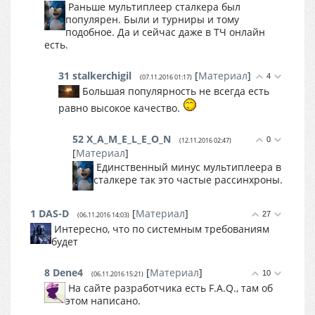
Раньше мультиплеер сталкера был
популярен. Были и турниры и тому
подобное. Да и сейчас даже в ТЧ онлайн
есть.
31
stalkerchigil
[
Материал
]
4
(07.11.2016 01:17)
Большая популярность не всегда есть
равно высокое качество.
52
X_A_M_E_L_E_O_N
0
(12.11.2016 02:47)
[
Материал
]
Единственный минус мультиплеера в
сталкере так это частые рассинхроны.
1
DAS-D
[
Материал
]
27
(06.11.2016 14:03)
Интересно, что по системным требованиям
будет
8
Dene4
[
Материал
]
10
(06.11.2016 15:21)
На сайте разработчика есть F.A.Q., там об
этом написано.