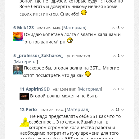
Зоной, где нет друзей, которые будут с тобой по
Зоне бегать и доверять никому нельзя кроме
своих инстинктов. Спасибо!
6
Milk123
[
Материал
]
-3
(06.11.2016 14:40)
Ожидаю копетана лолга с златым калашам и
"отыгрыванием" рп
5
_professor_Sakharov_
1
(06.11.2016 14:27)
[
Материал
]
Поскорее бы, вторая волна на ЗБТ... Многие
хотят посмотреть что да как
11
AspirinSGD
[
Материал
]
1
(06.11.2016 15:51)
Второй волны может и не быть.
12
Perlo
[
Материал
]
13
(06.11.2016 15:54)
Не надо представлять себе ЗБТ как что-то
особенное... Это сложнейший этап, в
котором огромное количество работы и
необходимо потратить кучу времени для того,
что бы сделать базу. ЗБТ не для посмотреть -