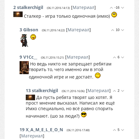
2
stalkerchigil
[
Материал
]
-16
(06.11.2016 14:13)
Сталкер - игра только одиночная (имхо)
3
Gibson
[
Материал
]
10
(06.11.2016 14:22)
9
V1Cc__
[
Материал
]
6
(06.11.2016 15:21)
Но ведь никто не запрещает ребятам
творить то, чего именно им в этой
одиночной игре и не достаёт.
13
stalkerchigil
[
Материал
]
2
(06.11.2016 16:06)
Да пусть ребята творят шо хотят. Я
прост мнение высказал. Написал же ещё
Имхо специально, но всё равно спорить
начинают. (шо за люди?)
19
X_A_M_E_L_E_O_N
5
(06.11.2016 17:48)
[
Материал
]