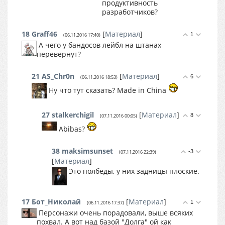
продуктивность
разработчиков?
18
Graff46
[
Материал
]
1
(06.11.2016 17:40)
А чего у бандосов лейбл на штанах
перевернут?
21
AS_Chr0n
[
Материал
]
6
(06.11.2016 18:53)
Ну что тут сказать? Made in China
27
stalkerchigil
[
Материал
]
8
(07.11.2016 00:05)
Abibas?
38
maksimsunset
-3
(07.11.2016 22:39)
[
Материал
]
Это полбеды, у них задницы плоские.
17
Бот_Николай
[
Материал
]
1
(06.11.2016 17:37)
Персонажи очень порадовали, выше всяких
похвал. А вот над базой "Долга" ой как