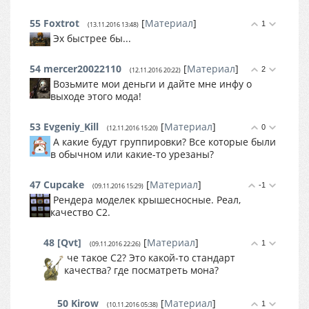
55
Foxtrot
[
Материал
]
1
(13.11.2016 13:48)
Эх быстрее бы...
54
mercer20022110
[
Материал
]
2
(12.11.2016 20:22)
Возьмите мои деньги и дайте мне инфу о
выходе этого мода!
53
Evgeniy_Kill
[
Материал
]
0
(12.11.2016 15:20)
А какие будут группировки? Все которые были
в обычном или какие-то урезаны?
47
Cupcake
[
Материал
]
-1
(09.11.2016 15:29)
Рендера моделек крышесносные. Реал,
качество С2.
48
[Qvt]
[
Материал
]
1
(09.11.2016 22:26)
че такое С2? Это какой-то стандарт
качества? где посматреть мона?
50
Kirow
[
Материал
]
1
(10.11.2016 05:38)