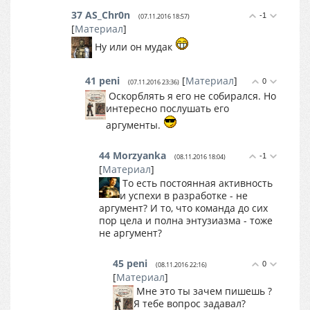
37
AS_Chr0n
-1
(07.11.2016 18:57)
[
Материал
]
Ну или он мудак
41
peni
[
Материал
]
0
(07.11.2016 23:36)
Оскорблять я его не собирался. Но
интересно послушать его
аргументы.
44
Morzyanka
-1
(08.11.2016 18:04)
[
Материал
]
То есть постоянная активность
и успехи в разработке - не
аргумент? И то, что команда до сих
пор цела и полна энтузиазма - тоже
не аргумент?
45
peni
0
(08.11.2016 22:16)
[
Материал
]
Мне это ты зачем пишешь ?
Я тебе вопрос задавал?