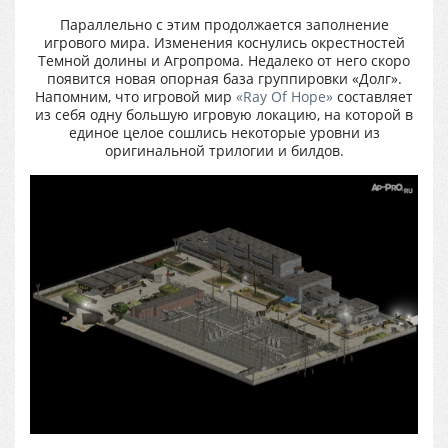
Параллельно с этим продолжается заполнение
игрового мира. Изменения коснулись окрестностей
Темной долины и Агропрома. Недалеко от него скоро
появится новая опорная база группировки «Долг».
Напомним, что игровой мир
«Ray Of Hope»
составляет
из себя одну большую игровую локацию, на которой в
единое целое сошлись некоторые уровни из
оригинальной трилогии и билдов.