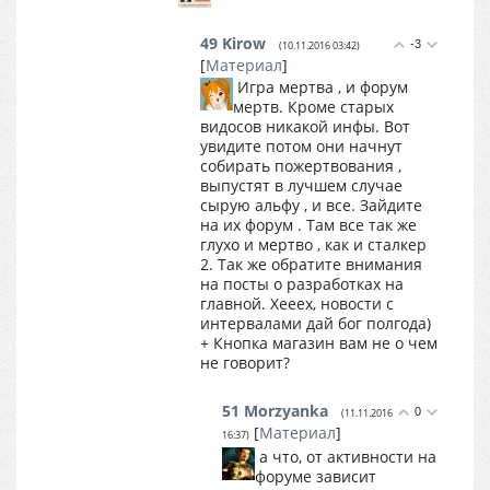
49
Kirow
-3
(10.11.2016 03:42)
[
Материал
]
Игра мертва , и форум
мертв. Кроме старых
видосов никакой инфы. Вот
увидите потом они начнут
собирать пожертвования ,
выпустят в лучшем случае
сырую альфу , и все. Зайдите
на их форум . Там все так же
глухо и мертво , как и сталкер
2. Так же обратите внимания
на посты о разработках на
главной. Хееех, новости с
интервалами дай бог полгода)
+ Кнопка магазин вам не о чем
не говорит?
51
Morzyanka
0
(11.11.2016
[
Материал
]
16:37)
а что, от активности на
форуме зависит