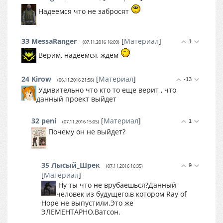
Надеемся что не забросят
33
MessaRanger
[
Материал
]
1
(07.11.2016 16:09)
Верим, надеемся, ждем
24
Kirow
[
Материал
]
-13
(06.11.2016 21:58)
Удивительно что кто то еще верит , что
данный проект выйдет
32
peni
[
Материал
]
1
(07.11.2016 15:05)
Почему он не выйдет?
35
Лысый_Шрек
9
(07.11.2016 16:35)
[
Материал
]
Ну ты что не врубаешься?Данный
человек из будущего,в котором Ray of
Hope не выпустили.Это же
ЭЛЕМЕНТАРНО,Ватсон.