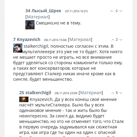
34
Лысый_Шрек
-1
(07.11.2016 16:31)
[
Материал
]
Смешно,но не в тему.
7
Knyazevich
[
Материал
]
2
(06.11.2016 15:04)
stalkerchigil, полностью согласен с этим. В
мультиплееере это уже не то будет. Хотя никто
не мешает просто не играть, но все внимание
будет уделяться со стороны комьюнити только ему,
а таких вот консерваторов, которые не
представляют Сталкер никак иначе кроме как в
сингле, будет меньшинство.
25
stalkerchigil
[
Материал
]
5
(06.11.2016 23:09)
Knyazevich, Да у всех конеш своё мнение
насчёт мультиСталкера. Было бы у всех
одинаковое мнение - так и жить было бы
неинтересно. За сингл да, видимо будет
меньшинство, но это не отменяет того, что Сталк
в первую очередь задумывался как сюжетная
игра, как игра где ты один на один с опасной