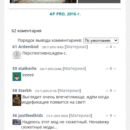
AP PRO, 2016 г.
62 коментария
Порядок вывода комментариев:
61
ArdenGod
[
Материал
]
0
(30.11.2016 18:43)
Перспективно,ждём-с.
59
stalkerlis
[
Материал
]
0
(24.11.2016 23:44)
еееее
58
Sterkh
[
Материал
]
0
(15.11.2016 21:10)
Выглядит очень впечетляюще, ждём когда
модификация появится на свет!
56
justfeedkidz
[
Материал
]
0
(13.11.2016 18:53)
Надеюсь этот мод не сюжетный. Ненавижу
сюжетные моды...