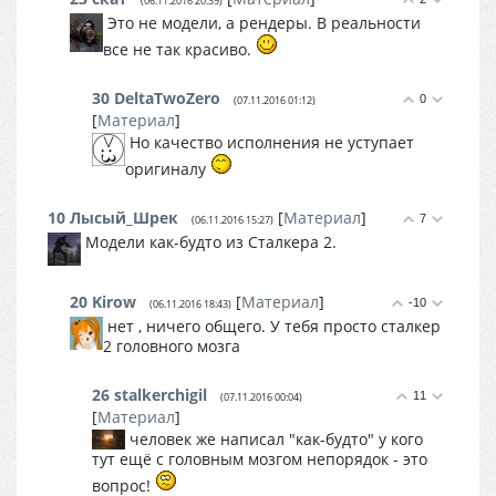
(06.11.2016 20:39)
Это не модели, а рендеры. В реальности
все не так красиво.
30
DeltaTwoZero
0
(07.11.2016 01:12)
[
Материал
]
Но качество исполнения не уступает
оригиналу
10
Лысый_Шрек
[
Материал
]
7
(06.11.2016 15:27)
Модели как-будто из Сталкера 2.
20
Kirow
[
Материал
]
-10
(06.11.2016 18:43)
нет , ничего общего. У тебя просто сталкер
2 головного мозга
26
stalkerchigil
11
(07.11.2016 00:04)
[
Материал
]
человек же написал "как-будто" у кого
тут ещё с головным мозгом непорядок - это
вопрос!