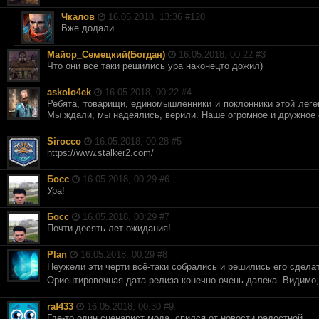
Чкалов
16.05.2018, 13:36 #
120
Вже додали
Майор_Семецкий(Богдан)
16.05.2018, 00:22 #
3
Что они всё таки решились ура наконецто дожил)
askolo4ek
16.05.2018, 00:22 #
4
Ребята, товарищи, единомышленники и поклонники этой леге
Мы ждали, мы надеялись, верили. Наше огромное и дружное
Sirocco
16.05.2018, 00:28 #
5
https://www.stalker2.com/
Босс
16.05.2018, 00:29 #
6
Ура!
Босс
16.05.2018, 00:29 #
7
Почти десять лет ожидания!
Plan
16.05.2018, 00:29 #
8
Неужели эти черти всё-таки собрались и решились его сделат
Ориентировочная дата релиза конечно очень далека. Видимо, 
raf433
16.05.2018, 00:30 #
9
Где-то один сценарист мода, спился от новости радостной.