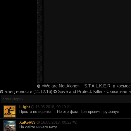
«We are Not Alone» – S.T.A.L.K.E.R. в космос
Блиц новости (11.12.16)
Save and Protect: Killer - Сюжетная 
Коментарии
iLight
16.05.2018, 00:19 #
1
Просто не верится... Но это факт. Григорович пруфанул.
XaKeR89
16.05.2018, 00:22 #
2
На сайте ничего нету