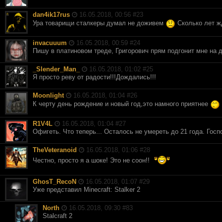
dan4ik17rus
16.05.2018, 00:56 #
23
Ура товарищи сталкеры думал не доживем
Сколько лет ж
invacuuum
16.05.2018, 00:59 #
24
Пишу в платиновом треде, Григорович прям подгонит мне на 
_Slender_Man_
16.05.2018, 01:02 #
25
Я просто реву от радости!!!Дождались!!!
Moonlight
16.05.2018, 01:04 #
26
К черту день рождение и новый год,это намного приятнее
R1V4L
16.05.2018, 01:04 #
27
Офигеть. Что теперь... Осталось не умереть до 21 года. Госп
TheVeteranoid
16.05.2018, 01:06 #
28
Честно, просто я а шоке! Это не соон!!
GhosT_RecoN
16.05.2018, 01:07 #
29
Уже представил Minecraft: Stalker 2
North
16.05.2018, 09:30 #
83
Stalcraft 2