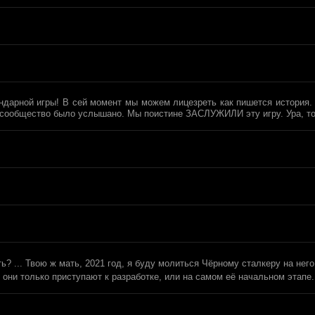
ндарной игры! В сей момент мы можем лицезреть как пишется история. 
 сообщество было услышано. Мы поистине ЗАСЛУЖИЛИ эту игру. Ура, т
ь? ... Твою ж мать, 2021 год, я буду молиться Чёрному сталкеру на нег
они только приступают к разработке, или на самом её начальном этапе.