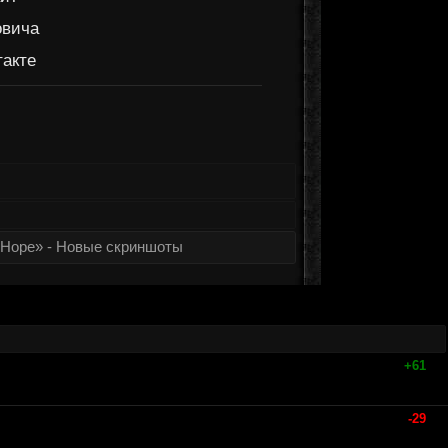
овича
такте
 Hope» - Новые скриншоты
+61
-29