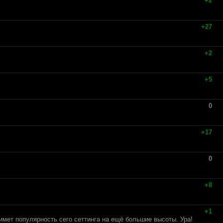
+2
+27
+2
+5
0
+17
0
+8
+1
имет популярность сего сеттинга на ещё большие высоты. Ура!