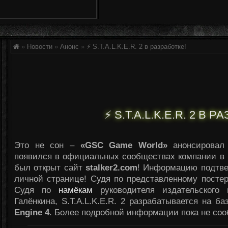
»
Новости
»
Анонс
»
⚡ S.T.A.L.K.E.R. 2 в разработке!
⚡ S.T.A.L.K.E.R. 2 В 
Это не сон –
«GSC Game World»
анонсирова
появился в официальных сообществах компании в
был открыт сайт
stalker2.com
! Информацию подтве
личной странице! Судя по представленному постеру
Судя по
намёкам
руководителя издательского
Галёнкина, S.T.A.L.K.E.R. 2 разрабатывается на б
Engine 4
. Более подробной информации пока не со