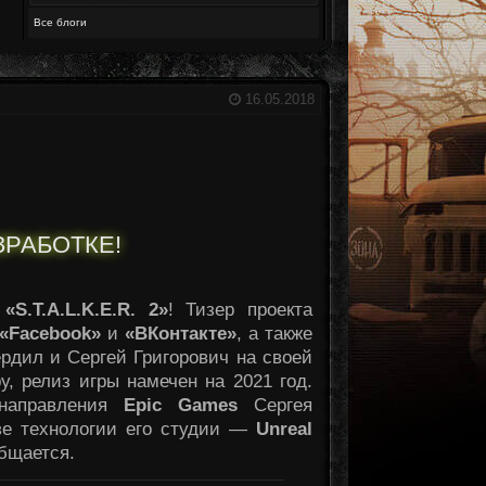
Все блоги
16.05.2018
РАЗРАБОТКЕ!
л
«S.T.A.L.K.E.R. 2»
! Тизер проекта
«Facebook»
и
«ВКонтакте»
, а также
рдил и Сергей Григорович на своей
, релиз игры намечен на 2021 год.
 направления
Epic Games
Сергея
азе технологии его студии —
Unreal
общается.