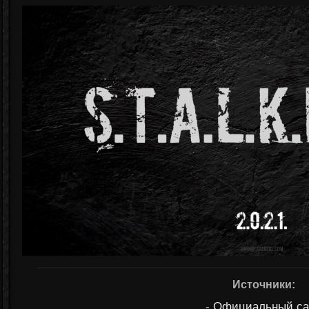
Источники:
-
Официальный са