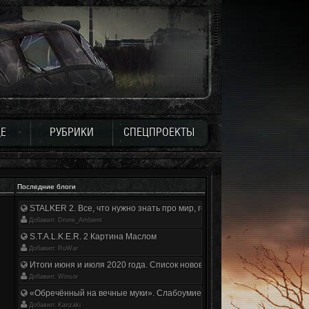
Е
РУБРИКИ
СПЕЦПРОЕКТЫ
Последние блоги
STALKER 2. Все, что нужно знать про мир, геймплей и сюжет | Разбор
Добавил: Drone_Ambient
S.T.A.L.K.E.R. 2 Картина Маслом
Добавил: RuWar
Итоги июня и июля 2020 года. Список нововведений
Добавил: Winsor
«Обречённый на вечные муки». Слабоумие и отвага
Добавил: Kanzaki