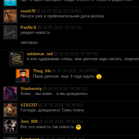
crash76
16.05.2018, 00:34 #
10
Ничоси уже и приблизительная дата релиза.
PanNz3r
16.05.2018, 00:35 #
11
увидел новость
заплакал
valdemar_red
16.05.2018, 07:02 #
62
я еле сдерживаю слёзы. мне диплом надо писать, энергия 
Thug_life
16.05.2018, 08:50 #
73
Пиши диплом, еще 3 года ждать
Slashenniy
16.05.2018, 00:38 #
12
Боже... мы живи... и мы дождались.
VZA1337
16.05.2018, 00:39 #
13
Господи, дождались! Сижу плачу
Joni_009
16.05.2018, 00:44 #
14
Вот это новость так новость