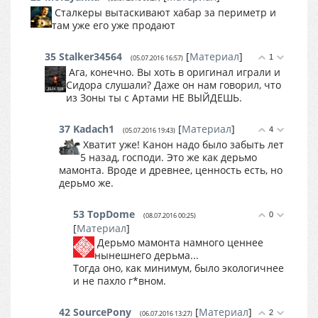
Сталкеры вытаскивают хабар за периметр и
там уже его уже продают
35
Stalker34564
[
Материал
]
1
(05.07.2016 16:57)
Ага, конечно. Вы хоть в оригинал играли и
Сидора слушали? Даже он нам говорил, что
из Зоны ты с Артами НЕ ВЫЙДЕШЬ.
37
Kadach1
[
Материал
]
4
(05.07.2016 19:43)
Хватит уже! Канон надо было забыть лет
5 назад, господи. Это же как дерьмо
мамонта. Вроде и древнее, ценность есть, но
дерьмо же.
53
TopDome
0
(08.07.2016 00:25)
[
Материал
]
Дерьмо мамонта намного ценнее
нынешнего дерьма...
Тогда оно, как минимум, было экологичнее
и не пахло г*вном.
42
SourcePony
[
Материал
]
2
(06.07.2016 13:27)