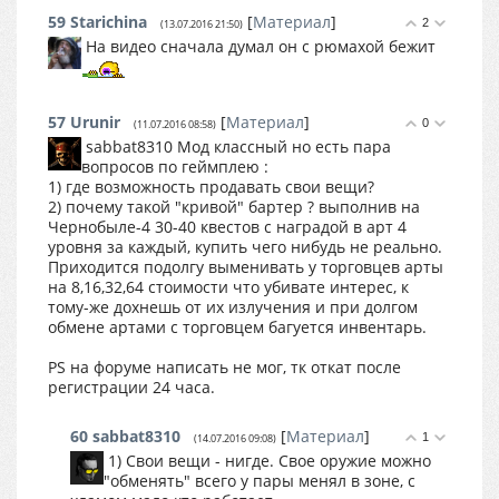
59
Starichina
[
Материал
]
2
(13.07.2016 21:50)
На видео сначала думал он с рюмахой бежит
57
Urunir
[
Материал
]
0
(11.07.2016 08:58)
sabbat8310 Мод классный но есть пара
вопросов по геймплею :
1) где возможность продавать свои вещи?
2) почему такой "кривой" бартер ? выполнив на
Чернобыле-4 30-40 квестов с наградой в арт 4
уровня за каждый, купить чего нибудь не реально.
Приходится подолгу выменивать у торговцев арты
на 8,16,32,64 стоимости что убивате интерес, к
тому-же дохнешь от их излучения и при долгом
обмене артами с торговцем багуется инвентарь.
PS на форуме написать не мог, тк откат после
регистрации 24 часа.
60
sabbat8310
[
Материал
]
1
(14.07.2016 09:08)
1) Свои вещи - нигде. Свое оружие можно
"обменять" всего у пары менял в зоне, с