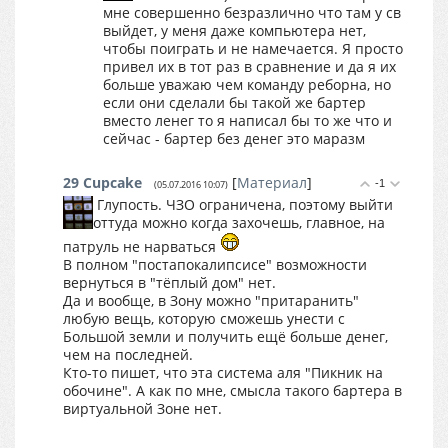
мне совершенно безразлично что там у св
выйдет, у меня даже компьютера нет,
чтобы поиграть и не намечается. Я просто
привел их в тот раз в сравнение и да я их
больше уважаю чем команду реборна, но
если они сделали бы такой же бартер
вместо ленег то я написал бы то же что и
сейчас - бартер без денег это маразм
29
Cupcake
[
Материал
]
-1
(05.07.2016 10:07)
Глупость. ЧЗО ограничена, поэтому выйти
оттуда можно когда захочешь, главное, на
патруль не нарваться
В полном "постапокалипсисе" возможности
вернуться в "тёплый дом" нет.
Да и вообще, в Зону можно "притаранить"
любую вещь, которую сможешь унести с
Большой земли и получить ещё больше денег,
чем на последней.
Кто-то пишет, что эта система аля "Пикник на
обочине". А как по мне, смысла такого бартера в
виртуальной Зоне нет.