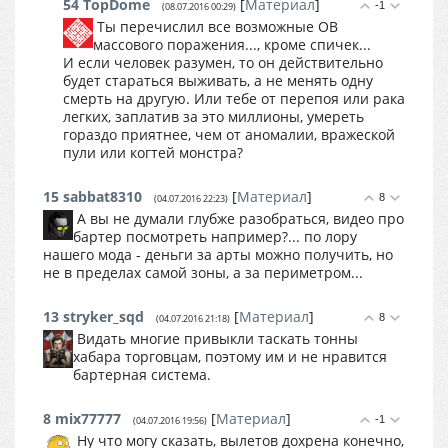
54
TopDome
[
Материал
]
-1
(08.07.2016 00:29)
Ты перечислил все возможные ОВ
массового поражения..., кроме спичек...
И если человек разумен, то он действительно
будет стараться выживать, а не менять одну
смерть на другую. Или тебе от перепоя или рака
легких, заплатив за это миллионы, умереть
гораздо приятнее, чем от аномалии, вражеской
пули или когтей монстра?
15
sabbat8310
[
Материал
]
8
(04.07.2016 22:23)
А вы не думали глубже разобраться, видео про
бартер посмотреть например?... по лору
нашего мода - деньги за арты можно получить, но
не в пределах самой зоны, а за периметром...
13
stryker_sqd
[
Материал
]
8
(04.07.2016 21:18)
Видать многие привыкли таскать тонны
хабара торговцам, поэтому им и не нравится
бартерная система.
8
mix77777
[
Материал
]
-1
(04.07.2016 19:56)
Ну что могу сказать, вылетов дохрена конечно,