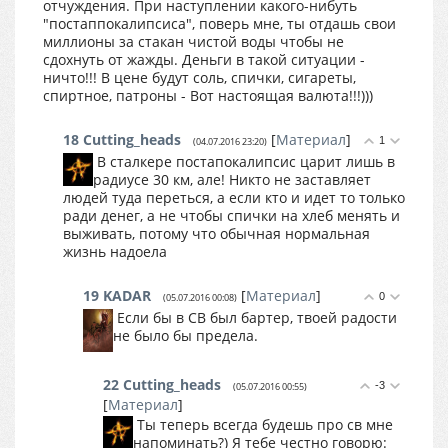
отчуждения. При наступлении какого-нибуть
"постаппокалипсиса", поверь мне, ты отдашь свои
миллионы за стакан чистой воды чтобы не
сдохнуть от жажды. Деньги в такой ситуации -
ничто!!! В цене будут соль, спички, сигареты,
спиртное, патроны - Вот настоящая валюта!!!)))
18
Cutting_heads
[
Материал
]
1
(04.07.2016 23:20)
В сталкере постапокалипсис царит лишь в
радиусе 30 км, але! Никто не заставляет
людей туда переться, а если кто и идет то только
ради денег, а не чтобы спички на хлеб менять и
выживать, потому что обычная нормальная
жизнь надоела
19
KADAR
[
Материал
]
0
(05.07.2016 00:08)
Если бы в СВ был бартер, твоей радости
не было бы предела.
22
Cutting_heads
-3
(05.07.2016 00:55)
[
Материал
]
Ты теперь всегда будешь про св мне
напоминать?) Я тебе честно говорю: