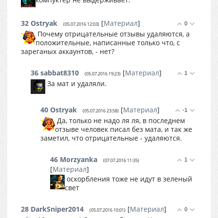
32
Ostryak
[
Материал
]
0
(05.07.2016 12:03)
Почему отрицательные отзывы удаляются, а
положительные, написанные только что, с
зареганых аккаунтов, - нет?
36
sabbat8310
[
Материал
]
1
(05.07.2016 19:23)
За мат и удаляли.
40
Ostryak
[
Материал
]
-1
(05.07.2016 23:58)
Да, только не надо ля ля, в последнем
отзыве человек писал без мата, и так же
заметил, что отрицательные - удаляются.
46
Morzyanka
1
(07.07.2016 11:35)
[
Материал
]
оскорбления тоже не идут в зеленый
свет
28
DarkSniper2014
[
Материал
]
0
(05.07.2016 10:01)