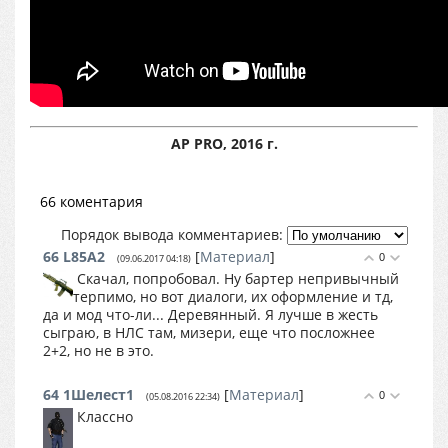
AP PRO, 2016 г.
66 коментария
Порядок вывода комментариев:
66
L85A2
[
Материал
]
0
(09.06.2017 04:18)
Скачал, попробовал. Ну бартер непривычный
терпимо, но вот диалоги, их оформление и тд,
да и мод что-ли... Деревянный. Я лучше в жесть
сыграю, в НЛС там, мизери, еще что посложнее
2+2, но не в это.
64
1Шелест1
[
Материал
]
0
(05.08.2016 22:34)
Классно