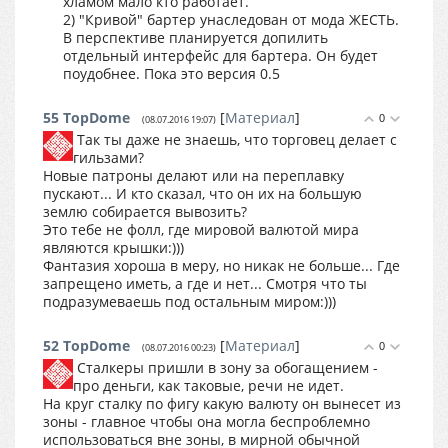
хламом мало кто работает.
2) "Кривой" бартер унаследован от мода ЖЕСТЬ.
В перспективе планируется допилить
отдельный интерфейс для бартера. Он будет
поудобнее. Пока это версия 0.5
55
TopDome
[
Материал
]
0
(08.07.2016 19:07)
Так ты даже не знаешь, что торговец делает с
гильзами?
Новые патроны делают или на переплавку
пускают... И кто сказал, что он их на большую
землю собирается вывозить?
Это тебе не фолл, где мировой валютой мира
являются крышки:)))
Фантазия хороша в меру, но никак не больше... Где
запрещено иметь, а где и нет... Смотря что ты
подразумеваешь под остальным миром:)))
52
TopDome
[
Материал
]
0
(08.07.2016 00:23)
Сталкеры пришли в зону за обогащением -
про деньги, как таковые, речи не идет.
На круг сталку по фигу какую валюту он вынесет из
зоны - главное чтобы она могла беспроблемно
использоваться вне зоны, в мирной обычной