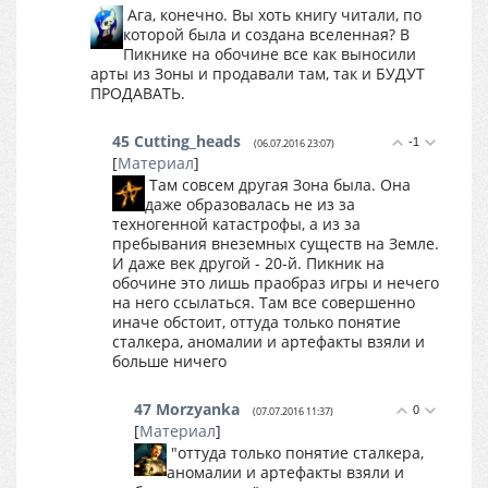
Ага, конечно. Вы хоть книгу читали, по
которой была и создана вселенная? В
Пикнике на обочине все как выносили
арты из Зоны и продавали там, так и БУДУТ
ПРОДАВАТЬ.
45
Cutting_heads
-1
(06.07.2016 23:07)
[
Материал
]
Там совсем другая Зона была. Она
даже образовалась не из за
техногенной катастрофы, а из за
пребывания внеземных существ на Земле.
И даже век другой - 20-й. Пикник на
обочине это лишь праобраз игры и нечего
на него ссылаться. Там все совершенно
иначе обстоит, оттуда только понятие
сталкера, аномалии и артефакты взяли и
больше ничего
47
Morzyanka
0
(07.07.2016 11:37)
[
Материал
]
"оттуда только понятие сталкера,
аномалии и артефакты взяли и