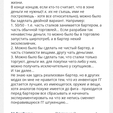
жизни.
В конце концов, если кто-то считает, что в зоне
деньги не нужны(т.к. их не съешь, ими не
постреляешь - хотя все относительно), можно было
бы заделать двойной вариант. Например:
1. 50/50 - т.е. часть сталков занимается бартером, а
часть обычной торговлей... Если разрабам так
ненавистны деньги, то можно было бы в торговлю
запустить ширпотреб, а в бартер некий
эксклюзивчик.
2. Можно было бы сделать не чистый бартер, а
часть стоимости вещами, другу чать деньгами.
3. Можно было бы сделать так, что сталки только
торгуют, деньги же, для покупки чего-либо у них,
можно получить исключительно у скупщиков...
И так далее...
Не знаю как здесь реализован бартер, но в других
модах он мне не нравится тем, что из инвентаря ГГ
достается лучшее, из имеющегося, оружие и вещи,
хотя аналогов похуже имеется до фига - приходится
перед бартером все сбрасывать и начинать
экспериментировать на что же непись сменяет
понравившуюся ГГ штукенцию...