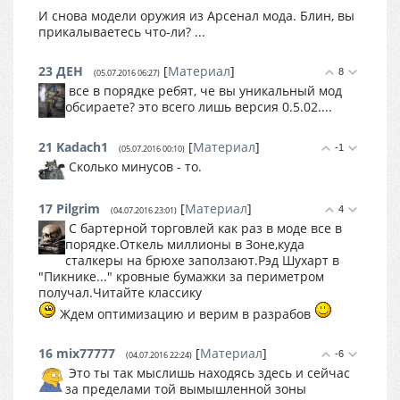
И снова модели оружия из Арсенал мода. Блин, вы
прикалываетесь что-ли? ...
23
ДЕН
[
Материал
]
8
(05.07.2016 06:27)
все в порядке ребят, че вы уникальный мод
обсираете? это всего лишь версия 0.5.02....
21
Kadach1
[
Материал
]
-1
(05.07.2016 00:10)
Сколько минусов - то.
17
Pilgrim
[
Материал
]
4
(04.07.2016 23:01)
С бартерной торговлей как раз в моде все в
порядке.Откель миллионы в Зоне,куда
сталкеры на брюхе заползают.Рэд Шухарт в
"Пикнике..." кровные бумажки за периметром
получал.Читайте классику
Ждем оптимизацию и верим в разрабов
16
mix77777
[
Материал
]
-6
(04.07.2016 22:24)
Это ты так мыслишь находясь здесь и сейчас
за пределами той вымышленной зоны