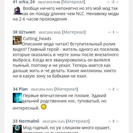
41
urka_24
[
Материал
]
-2
(06.07.2016 09:48)
Вообще ничего непонятно но это мой мод так
как он походу длинее чем NLC. Ненавижу моды
на 2-6 часов прохождения
38
Штымп
[
Материал
]
1
(05.07.2016 20:02)
Cutting_heads
Описание мода читал? Вступительный ролик
видел? Главный герой - житель одного из поселков,
которые оказались в черте зоны после внезапного
выброса. Когда все эвакуировались он валялся
пьяный, поэтому и не уехал. Теперь мается как
дальше жить и чё делать. Какие миллионы, никто
ни в какую зону за бабками не ехал.
34
Plan
[
Материал
]
2
(05.07.2016 15:51)
Первые впечатления не плохие. Эдакий
дальний родственник нлс, туповатый, но
интересный.
33
Normalnii
[
Материал
]
3
(05.07.2016 15:31)
Мод годный, но уж слишком много кушает,
компуктер не выдерживает.