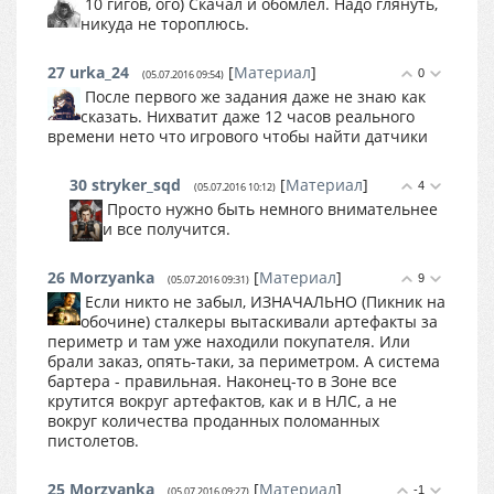
10 гигов, ого) Скачал и обомлел. Надо глянуть,
никуда не тороплюсь.
27
urka_24
[
Материал
]
0
(05.07.2016 09:54)
После первого же задания даже не знаю как
сказать. Нихватит даже 12 часов реального
времени нето что игрового чтобы найти датчики
30
stryker_sqd
[
Материал
]
4
(05.07.2016 10:12)
Просто нужно быть немного внимательнее
и все получится.
26
Morzyanka
[
Материал
]
9
(05.07.2016 09:31)
Если никто не забыл, ИЗНАЧАЛЬНО (Пикник на
обочине) сталкеры вытаскивали артефакты за
периметр и там уже находили покупателя. Или
брали заказ, опять-таки, за периметром. А система
бартера - правильная. Наконец-то в Зоне все
крутится вокруг артефактов, как и в НЛС, а не
вокруг количества проданных поломанных
пистолетов.
25
Morzyanka
[
Материал
]
-1
(05.07.2016 09:27)