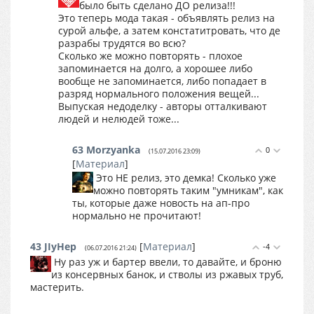
было быть сделано ДО релиза!!!
Это теперь мода такая - объявлять релиз на
сурой альфе, а затем констатитровать, что де
разрабы трудятся во всю?
Сколько же можно повторять - плохое
запоминается на долго, а хорошее либо
вообще не запоминается, либо попадает в
разряд нормального положения вещей...
Выпуская недоделку - авторы отталкивают
людей и нелюдей тоже...
63
Morzyanka
0
(15.07.2016 23:09)
[
Материал
]
Это НЕ релиз, это демка! Сколько уже
можно повторять таким "умникам", как
ты, которые даже новость на ап-про
нормально не прочитают!
43
JIyHep
[
Материал
]
-4
(06.07.2016 21:24)
Ну раз уж и бартер ввели, то давайте, и броню
из консервных банок, и стволы из ржавых труб,
мастерить.