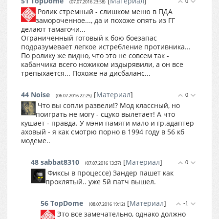
51
TopDome
[
Материал
]
0
(07.07.2016 23:58)
Ролик стремный - слишком меню в ПДА
замороченное..., да и похоже опять из ГГ
делают тамагочи...
Ограниченный готовый к бою боезапас
подразумевает легкое истребление противника...
По ролику же видно, что это не совсем так -
кабанчика всего ножиком издырявили, а он все
трепыхается... Похоже на дисбаланс...
44
Noise
[
Материал
]
0
(06.07.2016 22:25)
Что вы сопли развели!? Мод классный, но
поиграть не могу - сцуко вылетает! А что
кушает - правда. У мэни памяти мало и гр.адаптер
аховый - я как смотрю порно в 1994 году в 56 кб
модеме..
48
sabbat8310
[
Материал
]
0
(07.07.2016 13:37)
Фиксы в процессе) Зандер пашет как
проклятый.. уже 5й патч вышел.
56
TopDome
[
Материал
]
-1
(08.07.2016 19:12)
Это все замечательно, однако должно