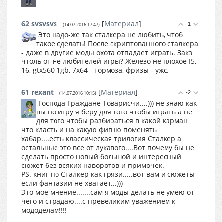
62
svsvsvs
[
Материал
]
-1
(14.07.2016 17:47)
Это надо-же так сталкера не любить, чтоб
такое сделать! После скриптованного сталкера
- даже в другие моды охота отпадает играть. Закз
чтоль от не любителей игры? Железо не плохое I5,
16, gtx560 1gb, 7x64 - тормоза, фризы - ужс.
61
rexant
[
Материал
]
-2
(14.07.2016 10:15)
Господа Граждане Товарисчи....))) не знаю как
вы но игру я беру для того чтобы играть а не
для того чтобы разбираться в какой карман
что класть и на какую фигню поменять
хабар....есть классическая трилогия Сталкер а
остальные это все от лукавого....Вот почему бы не
сделать просто новый большой и интересный
сюжет без всяких наворотов и примочек.
PS. книг по Сталкер как грязи.....вот вам и сюжеты
если фантазии не хватает...)))
Это мое мнение.......сам я моды делать не умею от
чего и страдаю....с превеликим уважением к
мододелам!!!!