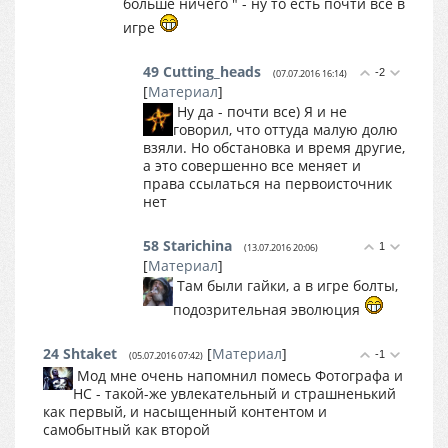
больше ничего " - ну то есть почти все в
игре
49
Cutting_heads
-2
(07.07.2016 16:14)
[
Материал
]
Ну да - почти все) Я и не
говорил, что оттуда малую долю
взяли. Но обстановка и время другие,
а это совершенно все меняет и
права ссылаться на первоисточник
нет
58
Starichina
1
(13.07.2016 20:06)
[
Материал
]
Там были гайки, а в игре болты,
подозрительная эволюция
24
Shtaket
[
Материал
]
-1
(05.07.2016 07:42)
Мод мне очень напомнил помесь Фотографа и
НС - такой-же увлекательный и страшненький
как первый, и насыщенный контентом и
самобытный как второй