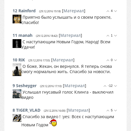
12
Rainford
[
Материал
]
4
(29.12.2016 19:18)
Приятно было услышать и о своем проекте,
спасибо!
11
manah
[
Материал
]
1
(29.12.2016 18:42)
С наступающим Новым Годом, Народ! Всем
Удачи!
10
RiK
[
Материал
]
0
(29.12.2016 17:55)
О боже, Жекан, он вернулся. Я теперь снова
смогу нормально жить. Спасибо за новости.
9
Sesheyger
[
Материал
]
-12
(29.12.2016 17:10)
Услышал гнусавый голос Клинга - выключил
видео
8
TIGER_VLAD
[
Материал
]
5
(29.12.2016 16:00)
Спасибо за видео ! :yes: Всех с наступающим
Новым Годом