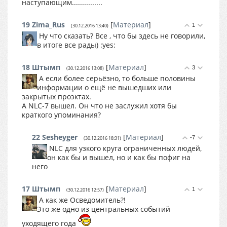
наступающим...............
19
Zima_Rus
[
Материал
]
1
(30.12.2016 13:40)
Ну что сказать? Все , что бы здесь не говорили,
в итоге все рады) :yes:
18
Штымп
[
Материал
]
3
(30.12.2016 13:08)
А если более серьёзно, то больше половины
информации о ещё не вышедших или
закрытых проэктах.
А NLC-7 вышел. Он что не заслужил хотя бы
краткого упоминания?
22
Sesheyger
[
Материал
]
-7
(30.12.2016 18:31)
NLC для узкого круга ограниченных людей,
он как бы и вышел, но и как бы пофиг на
него
17
Штымп
[
Материал
]
1
(30.12.2016 12:57)
А как же Осведомитель?!
Это же одно из центральных событий
уходящего года