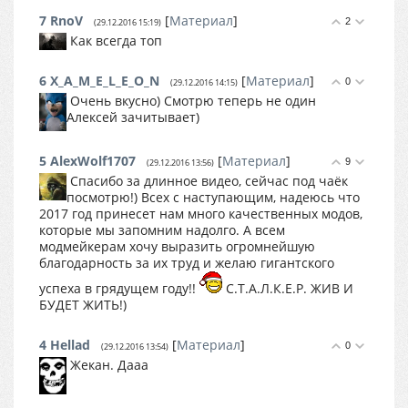
7
RnoV
[
Материал
]
2
(29.12.2016 15:19)
Как всегда топ
6
X_A_M_E_L_E_O_N
[
Материал
]
0
(29.12.2016 14:15)
Очень вкусно) Смотрю теперь не один
Алексей зачитывает)
5
AlexWolf1707
[
Материал
]
9
(29.12.2016 13:56)
Спасибо за длинное видео, сейчас под чаёк
посмотрю!) Всех с наступающим, надеюсь что
2017 год принесет нам много качественных модов,
которые мы запомним надолго. А всем
модмейкерам хочу выразить огромнейшую
благодарность за их труд и желаю гигантского
успеха в грядущем году!!
С.Т.А.Л.К.Е.Р. ЖИВ И
БУДЕТ ЖИТЬ!)
4
Hellad
[
Материал
]
0
(29.12.2016 13:54)
Жекан. Дааа