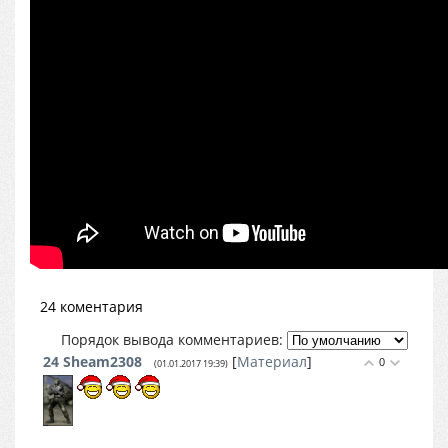
24 коментария
Порядок вывода комментариев:
24
Sheam2308
[
Материал
]
0
(01.01.2017 19:39)