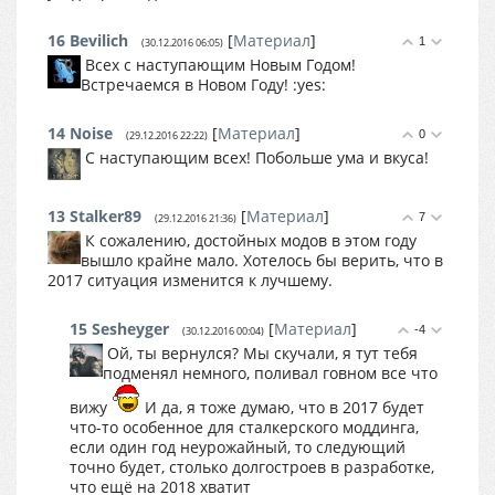
16
Bevilich
[
Материал
]
1
(30.12.2016 06:05)
Всех с наступающим Новым Годом!
Встречаемся в Новом Году! :yes:
14
Noise
[
Материал
]
0
(29.12.2016 22:22)
С наступающим всех! Побольше ума и вкуса!
13
Stalker89
[
Материал
]
7
(29.12.2016 21:36)
К сожалению, достойных модов в этом году
вышло крайне мало. Хотелось бы верить, что в
2017 ситуация изменится к лучшему.
15
Sesheyger
[
Материал
]
-4
(30.12.2016 00:04)
Ой, ты вернулся? Мы скучали, я тут тебя
подменял немного, поливал говном все что
вижу
И да, я тоже думаю, что в 2017 будет
что-то особенное для сталкерского моддинга,
если один год неурожайный, то следующий
точно будет, столько долгостроев в разработке,
что ещё на 2018 хватит