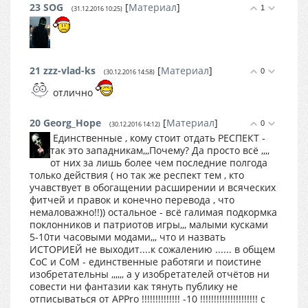
23
SOG
[
Материал
]
1
(31.12.2016 10:25)
21
zzz-vlad-ks
[
Материал
]
0
(30.12.2016 14:58)
отлично
20
Georg_Hope
[
Материал
]
0
(30.12.2016 14:12)
Единственные , кому стоит отдать РЕСПЕКТ -
так это западникам,,,Почему? Да просто всё ,,,,
от них за лишь более чем последние полгода
только действия ( но так же респект тем , кто
учавствует в обогащении расширении и всяческих
фитчей и правок и конечно перевода , что
немаловажно!!)) остальное - всё галимая подкормка
поклонников и патриотов игры,,, малыми кусками
5-10ти часовыми модами,,, что и назвать
ИСТОРИЕЙ не выходит....к сожалению ...... в общем
СоС и СоМ - единственные работяги и поистине
изобретательны ,,,,,, а у изобретателей отчётов ни
совести ни фантазии как тянуть публику не
отписываться от APPro !!!!!!!!!!!!!! -10 !!!!!!!!!!!!!!!!!!!!! с