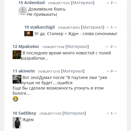
15
ArdenGod
[
Материал
]
2
(10.06.2017 15:21)
Доживём,не боись
Не привыкать)
19
stalkerchigil
[
Материал
]
1
(10.06.2017 20:51)
Эт да. Сталкер = Ждун - слова синонимы!
12
Mpako6ec
[
Материал
]
-2
(10.06.2017 13:14)
В последнее время много новостей с полей
разработки...
11
akiverin
[
Материал
]
0
(10.06.2017 12:15)
Вот оно!Думал после "В паутине лжи "уже
лучше не будет....ошибся
Еще бы сделали возможность утонуть в этом
болоте....
10
SadDboy
[
Материал
]
1
(10.06.2017 11:57)
Ждем