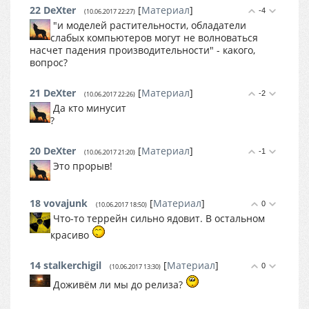
22
DеXter
[
Материал
]
-4
(10.06.2017 22:27)
"и моделей растительности, обладатели
слабых компьютеров могут не волноваться
насчет падения производительности" - какого,
вопрос?
21
DеXter
[
Материал
]
-2
(10.06.2017 22:26)
Да кто минусит
?
20
DеXter
[
Материал
]
-1
(10.06.2017 21:20)
Это прорыв!
18
vovajunk
[
Материал
]
0
(10.06.2017 18:50)
Что-то террейн сильно ядовит. В остальном
красиво
14
stalkerchigil
[
Материал
]
0
(10.06.2017 13:30)
Доживём ли мы до релиза?