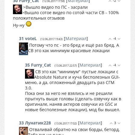
30
Furry_Cat
[
Материал
]
-2
(12.06.2017 17:58)
>Вышло видео по ПС - засрали
>Вышло сотое видео по сотой части СВ - 100%
положительных отзывов
Ну-ну
31
voteL
[
Материал
]
-4
(12.06.2017 19:43)
Потому что пс - это бред и ещё раз бред. А
СВ это как минимум красивые локации
35
Furry_Cat
[
Материал
]
-4
(13.06.2017 22:57)
СВ это как "минимум" пустые локации с
Absolute Nature и куча бесполезных GUI-
меню, а да, отложенный двадцать раз СГМ
3.0.
Пока они за него не взялись и не решили
прыгнуть выше головы (сделать озвучку как в
оригинале, наняв актеров озвучки из GSC и
новые бесполезные локации), мод бы вышел.
33
Лунатик228
[
Материал
]
3
(13.06.2017 17:02)
Отваливай обратно на свои борды, беторд.
Тебе тут не рады