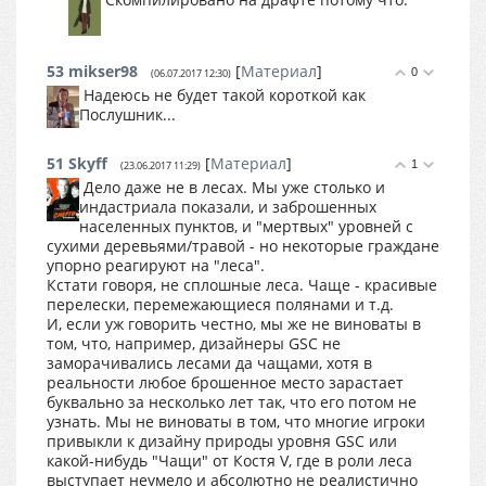
53
mikser98
[
Материал
]
0
(06.07.2017 12:30)
Надеюсь не будет такой короткой как
Послушник...
51
Skyff
[
Материал
]
1
(23.06.2017 11:29)
Дело даже не в лесах. Мы уже столько и
индастриала показали, и заброшенных
населенных пунктов, и "мертвых" уровней с
сухими деревьями/травой - но некоторые граждане
упорно реагируют на "леса".
Кстати говоря, не сплошные леса. Чаще - красивые
перелески, перемежающиеся полянами и т.д.
И, если уж говорить честно, мы же не виноваты в
том, что, например, дизайнеры GSC не
заморачивались лесами да чащами, хотя в
реальности любое брошенное место зарастает
буквально за несколько лет так, что его потом не
узнать. Мы не виноваты в том, что многие игроки
привыкли к дизайну природы уровня GSC или
какой-нибудь "Чащи" от Костя V, где в роли леса
выступает неумело и абсолютно не реалистично