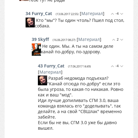
34
Furry_Cat
[
Материал
]
-4
(13.06.2017 22:55)
Кто "мы"? Ты один чтоль? Пшел под стол,
собака.
39
Skyff
[
Материал
]
2
(16.06.2017 08:27)
Не один. Мы. А ты на самом деле
канай по-добру, по-здорову.
43
Furry_Cat
-4
(17.06.2017 14:49)
[
Материал
]
Разраб недомода подъехал?
"Канай отсюда по-добру" если это
была угроза, то какая-то никакая. Ровно
как и ваш "мод".
Иди лучше допиливать СГМ 3.0, ваша
команда взялась его "доделывать", так
делайте, а на свой "СВШлак" временно
забейте.
Если бы не вы, СГМ 3.0 уже бы давно
вышел.