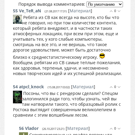
Порядок вывода комментариев:
55
Ve_TeR_aN
[
Материал
]
0
(21.08.2017 17:31)
Ребята из СВ как всегда на высоте, кто бы что
не говорил, но при том количестве контента,
который ребята внедряют, и в частности таких
атмосферных локациях, при всем при этом, еще и
учитывать тех, у кого слабые компьютеры,
смотришь на все это, и не веришь, что такое
дорогое удовольствие, может быть достаточно
близко к среднестатистическому игроку.
Вообщем, ребятам из СВ самые теплые пожелания,
как здоровья, терпенья, удачи, и несомненно
новых творческих идей и их успешной реализации.
54
atpcl_knock
[
Материал
]
0
(15.08.2017 03:02)
Посоны, что вы с рендером сделали? Спецом
залогинился ради того, чтобы узнать, чей вы
там натворили такого, что образцовый ролик с
Ростока выглядит совершенным великолепием в
сравнеии с этим волшебным лесом.
56
Vlador
[
Материал
]
0
(26.10.2017 23:21)
Скомпилировано на драфте потому что.