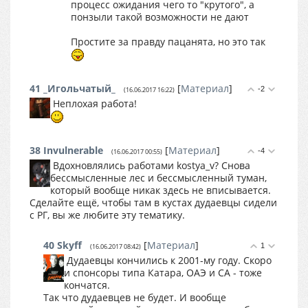
процесс ожидания чего то "крутого", а
понзыли такой возможности не дают
Простите за правду пацанята, но это так
41
_Игольчатый_
[
Материал
]
-2
(16.06.2017 16:22)
Неплохая работа!
38
Invulnerable
[
Материал
]
-4
(16.06.2017 00:55)
Вдохновлялись работами kostya_v? Снова
бессмысленные лес и бессмысленный туман,
который вообще никак здесь не вписывается.
Сделайте ещё, чтобы там в кустах дудаевцы сидели
с РГ, вы же любите эту тематику.
40
Skyff
[
Материал
]
1
(16.06.2017 08:42)
Дудаевцы кончились к 2001-му году. Скоро
и спонсоры типа Катара, ОАЭ и СА - тоже
кончатся.
Так что дудаевцев не будет. И вообще