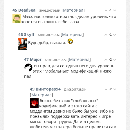
45
DeadSea
[
Материал
]
-1
(19.06.2017 05:49)
Мээх, настолько отвратно сделан уровень, что
хочется выколить себе глаза
46
Skyff
[
Материал
]
-1
(20.06.2017 15:56)
Будь добр, выколи.
47
Major
[
Материал
]
-2
(21.06.2017 15:55)
он прав, для сегодняшнего дня уровень
этих "глобальных" модификаций низко
пал
49
Винторез94
-2
(21.06.2017 23:28)
[
Материал
]
боюсь без этих "глобальных"
модификаций и этого сайта с
моддингом давно не было бы уже. Ибо на
понзылях поддерживать интерес к игре
мягко говоря трудно. Да и в целом,
любителям сталкера больше нравится сам