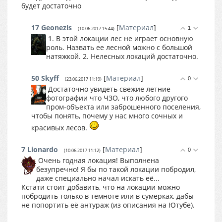
будет достаточно
17
Geonezis
[
Материал
]
1
(10.06.2017 15:44)
1. В этой локации лес не играет основную
роль. Назвать ее лесной можно с большой
натяжкой. 2. Нелесных локаций достаточно.
50
Skyff
[
Материал
]
0
(23.06.2017 11:19)
Достаточно увидеть свежие летние
фотографии что ЧЗО, что любого другого
пром-объекта или заброшенного поселения,
чтобы понять, почему у нас много сочных и
красивых лесов.
7
Lionardo
[
Материал
]
0
(10.06.2017 11:12)
Очень годная локация! Выполнена
безупречно! Я бы по такой локации побродил,
даже специально начал искать её...
Кстати стоит добавить, что на локации можно
побродить только в темноте или в сумерках, дабы
не попортить её антураж (из описания на Ютубе).