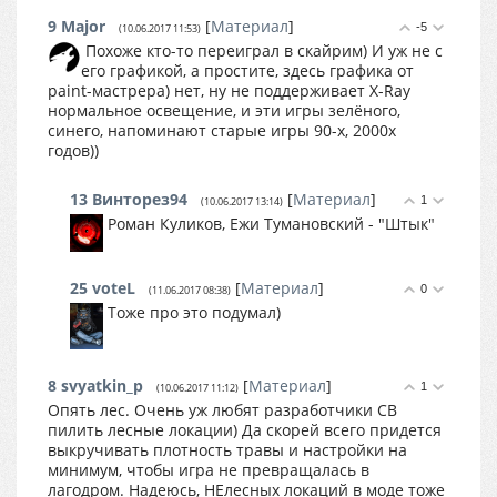
9
Major
[
Материал
]
-5
(10.06.2017 11:53)
Похоже кто-то переиграл в скайрим) И уж не с
его графикой, а простите, здесь графика от
paint-мастрера) нет, ну не поддерживает X-Ray
нормальное освещение, и эти игры зелёного,
синего, напоминают старые игры 90-х, 2000х
годов))
13
Винторез94
[
Материал
]
1
(10.06.2017 13:14)
Роман Куликов, Ежи Тумановский - "Штык"
25
voteL
[
Материал
]
0
(11.06.2017 08:38)
Тоже про это подумал)
8
svyatkin_p
[
Материал
]
1
(10.06.2017 11:12)
Опять лес. Очень уж любят разработчики СВ
пилить лесные локации) Да скорей всего придется
выкручивать плотность травы и настройки на
минимум, чтобы игра не превращалась в
лагодром. Надеюсь, НЕлесных локаций в моде тоже