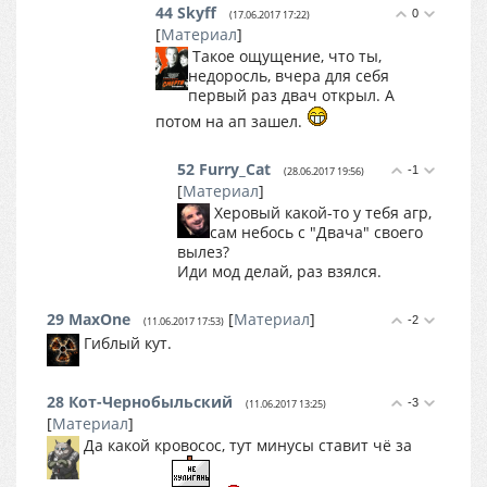
44
Skyff
0
(17.06.2017 17:22)
[
Материал
]
Такое ощущение, что ты,
недоросль, вчера для себя
первый раз двач открыл. А
потом на ап зашел.
52
Furry_Cat
-1
(28.06.2017 19:56)
[
Материал
]
Херовый какой-то у тебя агр,
сам небось с "Двача" своего
вылез?
Иди мод делай, раз взялся.
29
MaxOne
[
Материал
]
-2
(11.06.2017 17:53)
Гиблый кут.
28
Кот-Чернобыльский
-3
(11.06.2017 13:25)
[
Материал
]
Да какой кровосос, тут минусы ставит чё за