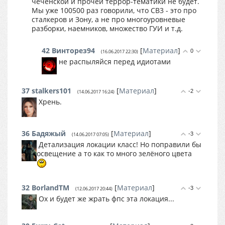
чеченской и прочей террор-тематики не будет.
Мы уже 100500 раз говорили, что СВ3 - это про
сталкеров и Зону, а не про многоуровневые
разборки, наемников, множество ГУИ и т.д.
42
Винторез94
[
Материал
]
0
(16.06.2017 22:30)
не распыляйся перед идиотами
37
stalkers101
[
Материал
]
-2
(14.06.2017 16:24)
Хрень.
36
Бадяжый
[
Материал
]
-3
(14.06.2017 07:05)
Детализация локации класс! Но поправили бы
освещение а то как то много зелёного цвета
32
BorlandTM
[
Материал
]
-3
(12.06.2017 20:44)
Ох и будет же жрать фпс эта локация...