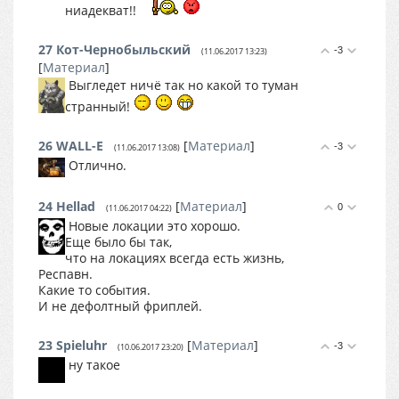
ниадекват!!
27
Кот-Чернобыльский
-3
(11.06.2017 13:23)
[
Материал
]
Выгледет ничё так но какой то туман
странный!
26
WALL-E
[
Материал
]
-3
(11.06.2017 13:08)
Отлично.
24
Hellad
[
Материал
]
0
(11.06.2017 04:22)
Новые локации это хорошо.
Еще было бы так,
что на локациях всегда есть жизнь,
Респавн.
Какие то события.
И не дефолтный фриплей.
23
Spieluhr
[
Материал
]
-3
(10.06.2017 23:20)
ну такое