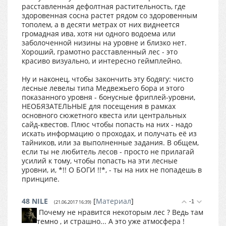
расставленная дефолтная растительность, где
здоровенная сосна растет рядом со здоровенным
тополем, а в десяти метрах от них виднеется
громадная ива, хотя ни одного водоема или
заболоченной низины на уровне и близко нет.
Хороший, грамотно расставленный лес - это
красиво визуально, и интересно геймплейно.
Ну и наконец, чтобы закончить эту бодягу: чисто
лесные левелы типа Медвежьего бора и этого
показанного уровня - бонусные фриплей-уровни,
НЕОБЯЗАТЕЛЬНЫЕ для посещения в рамках
основного сюжетного квеста или центральных
сайд-квестов. Плюс чтобы попасть на них - надо
искать информацию о проходах, и получать её из
тайников, или за выполненные задания. В общем,
если ты не любитель лесов - просто не прилагай
усилий к тому, чтобы попасть на эти лесные
уровни, и, *!! О БОГИ !!*, - ты на них не попадешь в
принципе.
48
NILE
[
Материал
]
-1
(21.06.2017 16:39)
Почему не нравится некоторым лес ? Ведь там
темно , и страшно... А это уже атмосфера !