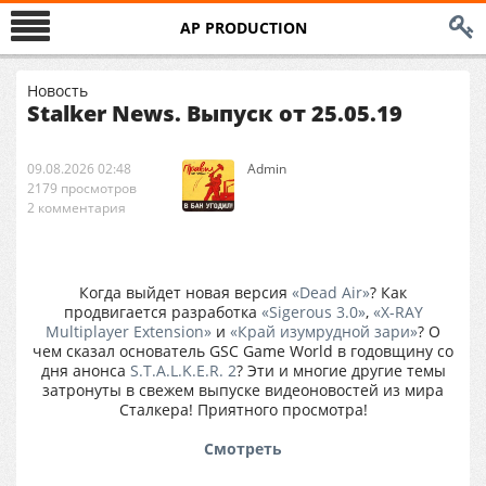
AP PRODUCTION
Новость
Stalker News. Выпуск от 25.05.19
09.08.2026 02:48
Аdmin
2179 просмотров
2 комментария
Когда выйдет новая версия
«Dead Air»
? Как
продвигается разработка
«Sigerous 3.0»
,
«X-RAY
Multiplayer Extension»
и
«Край изумрудной зари»
? О
чем сказал основатель GSC Game World в годовщину со
дня анонса
S.T.A.L.K.E.R. 2
? Эти и многие другие темы
затронуты в свежем выпуске видеоновостей из мира
Сталкера! Приятного просмотра!
Смотреть