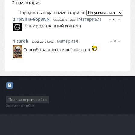
2 коментария
Порядок вывода комментариев:
2
rpNIIIa-6op3NN
[
Материал
]
-1
(27.05.2019 13:32)
Непосредственный контент
1
turob
[
Материал
]
0
(25.05.2019 12:05)
Спасибо за новости всё классно
Полная версия сайта
Хостинг от
uCoz