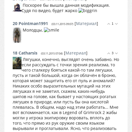
Поскорее бы вышла данная модификация.
Судя по видео, будет жарко
20
Pointman1991
[
Материал
]
1
(03.11.2015 09:07)
Молодцы,
18
Catharsis
[
Материал
]
3
(03.11.2015 07:04)
Лягушки, конечно, выглядят очень забавно. Но
если рассуждать с точки зрения реализма, то
чего сталкеру бояться какой-то там лягушки,
пусть и такой большой, когда он облачён в броню,
которая может защитить его от пуль и аномалий?
Никаких особо выразительных мутаций на этих
лягушках я не заметил, скажем, каких-нибудь
шипов на голове, как бывает у настоящих рогатых
лягушек в природе, или пусть бы она кислотой
плевалась. В общем, надо над этим работать... Мне
вот вспоминается, как в Legend of Grimrock 2 жабы
могли у игрока экипировку воровать, вплоть до
того, что прямо из рук оружие своим языком
вырывали и проглатывали. Ясно, что реализовать