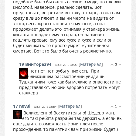
подобное было бы очень сложно в моде, но плевки
кислотой, наверное, реально сделать. Вот
представьте, встретили вы такую тварь, а она вам
сразу в лицо плюёт и вы ни черта не видите от
этого, весь экран становится мутным, а она
продолжает делать это, отнимая у сталкера жизнь,
кислота попадает ему в горло, он начинает
кашлять кровью, ему всё хуже и хуже и если он
будет мешкать, то просто умрёт мучительной
смертью. Вот это было бы очень реалистично.
19
Винторез94
[
Материал
]
3
(03.11.2015 08:58)
нет нет нет, зубы у них есть. При
ближайшем рассмотрении увидишь.
Тушканчики тоже как бы мелкие и опасности не
представляют, но они здорово потрепать могут
сталкера
17
n0v3l
[
Материал
]
1
(03.11.2015 02:39)
Великолепно! Восхитительно! Шедевр мать
его так! ребята разрабы так держать. а если вы
еще дадите возможность фрии плея после
прохождения, то памятник вам при жизни будет )