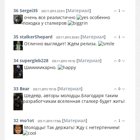
36
Sergei35
[
Материал
]
1
(03.11.2015 23:51)
очень все реалистично
особенно
походка у сталкеров
35
stalkerShepard
[
Материал
]
1
(03.11.2015 20:41)
Отлично выглядит! Ждём релиза.
34
supergleb228
[
Материал
]
0
(03.11.2015 19:15)
Шииииикарно.
33
Bear
[
Материал
]
0
(03.11.2015 19:13)
Шедевр, авторы молодцы.Благодаря таким
разработчикам вселенная сталкер будет жить!
32
mo1ot
[
Материал
]
1
(03.11.2015 17:56)
Молодцы! Так держать! Жду с нетерпением!