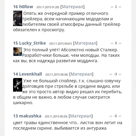
16
h0llow
[
Материал
]
1
(03.11.2015 01:20)
Опять же очередной пример отличного
трейлера, всем начинающим мододелам и
любителям своей атмосферы данный трейлер
обязателен к просмотру.
15
Lucky_Strike
[
Материал
]
5
(03.11.2015 00:41)
Это полный улёт! Абсолютно новый Сталкер.
Разработчики больше, чем молодцы. На таких
как вы, вся надежда развития моддинга.
14
Levenkhall
[
Материал
]
-3
(03.11.2015 00:34)
Уже не большой спойлер, т.к. слышно озвучку
долговцев при стрельбе в средине видио, или
же это просто автор видио решил их перебить,
в общем не важно, в любом случае смотрится
шикарно.
13
makushka
[
Материал
]
-5
(03.11.2015 00:33)
цвет травы единственное что.. листок вон летит на
последнем скрине. выбивается из антуража