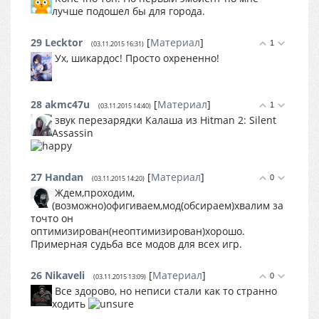
лучше подошел бы для города.
29
Lecktor
[
Материал
]
1
(03.11.2015 16:31)
Ух, шикардос! Просто охрененно!
28
akmc47u
[
Материал
]
1
(03.11.2015 14:40)
звук перезарядки Калаша из Hitman 2: Silent
Assassin
27
Handan
[
Материал
]
0
(03.11.2015 14:20)
Ждем,проходим,
(возможно)офигиваем,мод(обсираем)хвалим за
точто он
оптимизирован(неоптимизирован)хорошо.
Примерная судьба все модов для всех игр.
26
Nikaveli
[
Материал
]
0
(03.11.2015 13:09)
Все здорово, но неписи стали как то странно
ходить