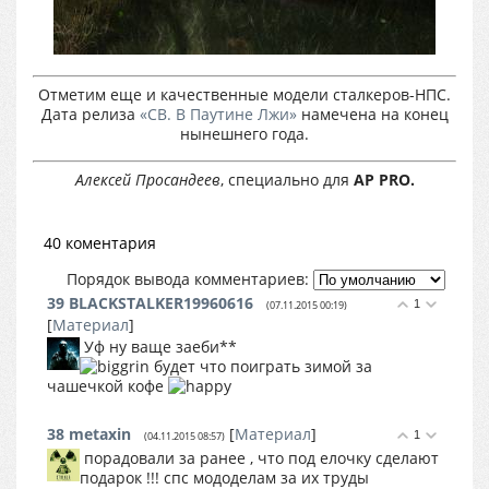
Отметим еще и качественные модели сталкеров-НПС.
Дата релиза
«СВ. В Паутине Лжи»
намечена на конец
нынешнего года.
Алексей Просандеев
, специально для
AP PRO.
40 коментария
Порядок вывода комментариев:
39
BLACKSTALKER19960616
1
(07.11.2015 00:19)
[
Материал
]
Уф ну ваще заеби**
будет что поиграть зимой за
чашечкой кофе
38
metaxin
[
Материал
]
1
(04.11.2015 08:57)
порадовали за ранее , что под елочку сделают
подарок !!! спс мододелам за их труды