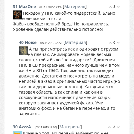
31
MaxOne
[
Материал
]
3
(03.11.2015 17:49)
Походон у НПС какой-то пидерстский. Бльно
вольяжный, что-ли.
Жабы- вообще полный бред! Не понравились.
Уровеннь сделан действительно потрясно!
40
Noise
[
Материал
]
0
(09.11.2015 22:27)
А ты присмотрись как люди ходят с грузом
на плечах. Анимировать модель весьма
сложно, чтобы было "не пидарски". Движения
НПС в СВ прекрасные, намного лучше чем в том
же ЧН и ЗП от ПЫС. Так, именно так выглядит
движение. Достаточно посмотреть на модели
неписей в экзах в оригинальных частях игры(но
там они деревянные немного). Как двигается
тазовая область, а как спина и как они в
совокупности напоминают движение кобры
которую заклинает дудочкой факир. Учи
анатомию фокс, и не бегай на переменах, а то
заругают..
30
AzzzA
[
Материал
]
-3
(03.11.2015 17:20)
Конечно топ. Но первый эмбиент по мне