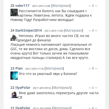
25
valer117
[
Материал
]
2
(03.11.2015 12:39)
Расстилается болото, как бы сошедшее с
картины Левитана, лепота. Ждём подарка к
Новому Году! Разработчики молодцы!
24
DarkSniper2014
[
Материал
]
2
(03.11.2015 11:59)
Неплохо. Играл во много частех СВ, но не
доходил до финала)
Локация немного напоминает оригинальные от
GSC, те же мостики из досок, дома. Сделано все
очень круто) Вот только зачем же показывали
квадратные пальцы сталкера) А так все круто.
23
Plan
[
Материал
]
0
(03.11.2015 11:13)
Это что за ужасный звук у Бизона?
22
IlyaPolar
[
Материал
]
1
(03.11.2015 09:12)
Мне даже захотелось переиграть другие части
СВ
21
IlyaPolar
[
Материал
]
2
(03.11.2015 09:09)