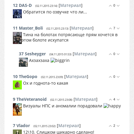
12
DAS-D
[
Материал
]
0
(02.11.2015 23:14)
Обратится по озвучке что ли...
11
Master_Boli
[
Материал
]
7
(02.11.2015 23:13)
Тина на болотах потрясающе прям хочется в
этом болоте искупатся
37
Sesheyger
[
Материал
]
0
(04.11.2015 01:53)
Ахзахзаха
10
TheGopo
[
Материал
]
0
(02.11.2015 23:09)
Ох и годнота-то какая
9
TheVeteranoid
[
Материал
]
4
(02.11.2015 23:08)
Визуалы НПС и аномалии порадовали
7
Vlador
[
Материал
]
2
(02.11.2015 23:02)
12\10. Слишком шикарно сделано!