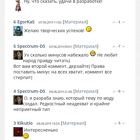
Ну, что сказать, удачи в разработке!
6
EgorKaS
[
Материал
]
-1
(07.06.2019 11:02)
Желаю творческих успехов!
5
Spectrum-DS
[
Материал
]
-7
(07.06.2019 09:01)
Ух сколько минусов набежало
Не любит
народ правду читать)
Вот вам второй коммент, дерзайте) Права
поставить минус на всех хватит, коммент все
стерпит)
4
Spectrum-DS
[
Материал
]
-9
(06.06.2019 21:30)
О, я разраба знаю, который тему по моду
создал. Редкостный неадекват и крайне
неприятный тип
3
Kikutio
[
Материал
]
5
(06.06.2019 19:23)
Интересненько