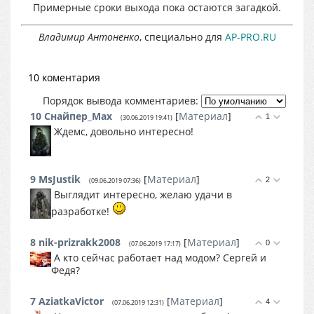
Примерные сроки выхода пока остаются загадкой.
Владимир Антоненко
, специально для
AP-PRO.RU
10 коментария
Порядок вывода комментариев:
10
Снайпер_Max
[
Материал
]
1
(30.06.2019 19:41)
Ждемс, довольно интересно!
9
MsJustik
[
Материал
]
2
(09.06.2019 07:36)
Выглядит интересно, желаю удачи в
разработке!
8
nik-prizrakk2008
[
Материал
]
0
(07.06.2019 17:17)
А кто сейчас работает над модом? Сергей и
Федя?
7
AziatkaVictor
[
Материал
]
4
(07.06.2019 12:31)